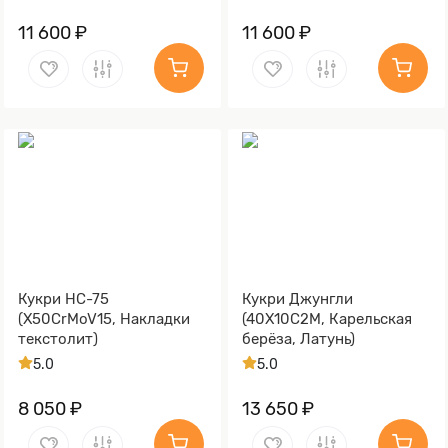
11 600 ₽
11 600 ₽
Кукри НС-75
Кукри Джунгли
(X50CrMoV15, Накладки
(40Х10С2М, Карельская
текстолит)
берёза, Латунь)
5.0
5.0
8 050 ₽
13 650 ₽