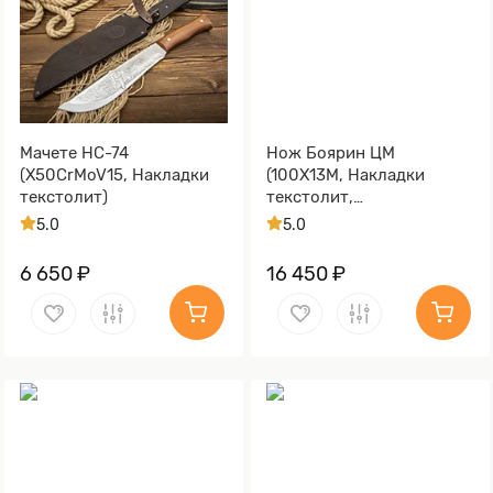
Мачете НС-74
Нож Боярин ЦМ
(X50CrMoV15, Накладки
(100Х13М, Накладки
текстолит)
текстолит,
Пескоструйная
5.0
5.0
обработка Sandwave)
6 650 ₽
16 450 ₽