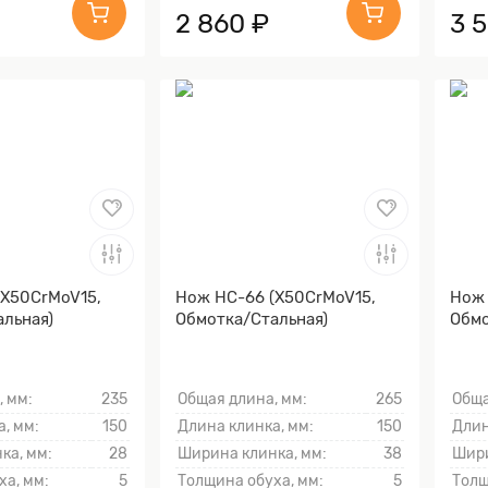
2 860 ₽
3 
(X50CrMoV15,
Нож НС-66 (X50CrMoV15,
Нож 
льная)
Обмотка/Стальная)
Обмо
, мм:
235
Общая длина, мм:
265
Обща
, мм:
150
Длина клинка, мм:
150
Длин
ка, мм:
28
Ширина клинка, мм:
38
Шири
ха, мм:
5
Толщина обуха, мм:
5
Толщ