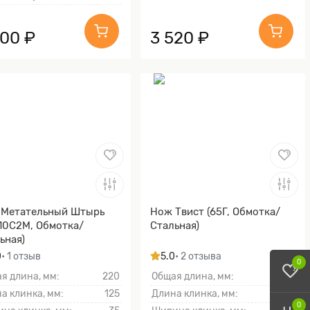
300 ₽
3 520 ₽
 Метательный Штырь
Нож Твист (65Г, Обмотка/
10С2М, Обмотка/
Стальная)
ьная)
0
• 1 отзыв
5.0
• 2 отзыва
0
я длина, мм:
220
Общая длина, мм:
260
а клинка, мм:
125
Длина клинка, мм:
145
0