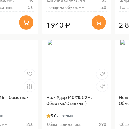
ка, мм:
40
Ширина клинка, мм:
35
Шири
ха, мм:
5,0
Толщина обуха, мм:
5,0
Толщ
1 940 ₽
2 
65Г, Обмотка/
Нож Удар (40Х10С2М,
Нож 
Обмотка/Стальная)
Обмо
ва
5.0
• 1 отзыв
, мм:
260
Общая длина, мм:
290
Обща