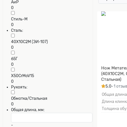
АиР
0
Стиль-М
0
Сталь:
40Х10С2М (ЭИ-107)
0
65Г
0
Нож Метате
(40Х10С2М, 
X50CrMoV15
Стальная)
0
5.0
• 1 отзы
Рукоять:
Общая длина
Обмотка/Стальная
Длина клинка
0
Толщина обу
Общая длина, мм:
-