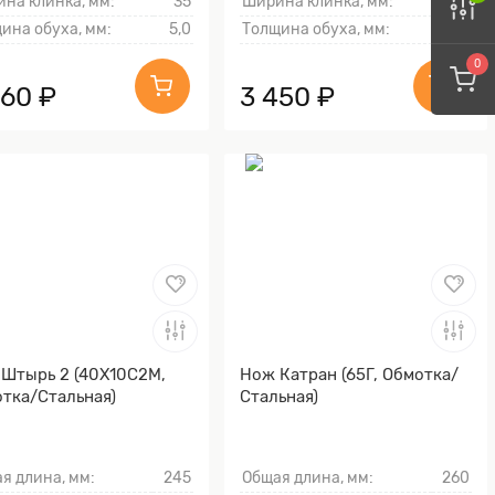
на клинка, мм:
35
Ширина клинка, мм:
35
ина обуха, мм:
5,0
Толщина обуха, мм:
5
0
860 ₽
3 450 ₽
Штырь 2 (40Х10С2М,
Нож Катран (65Г, Обмотка/
тка/Стальная)
Стальная)
я длина, мм:
245
Общая длина, мм:
260