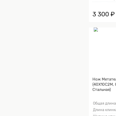
3 300 ₽
Нож Метате
(40Х10С2М, 
Стальная)
Общая длина
Длина клинка