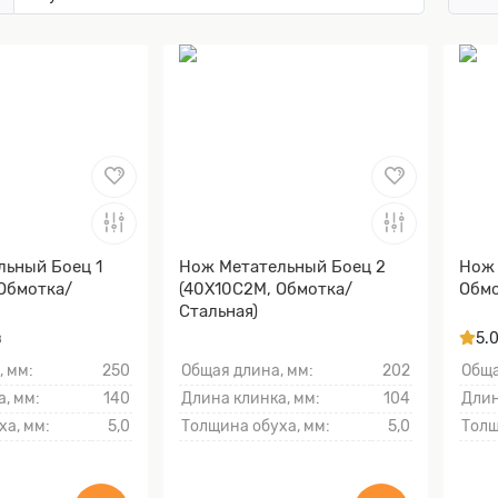
льный Боец 1
Нож Метательный Боец 2
Нож 
Обмотка/
(40Х10С2М, Обмотка/
Обмо
Стальная)
в
5.
, мм:
250
Общая длина, мм:
202
Обща
, мм:
140
Длина клинка, мм:
104
Длин
ха, мм:
5,0
Толщина обуха, мм:
5,0
Толщ