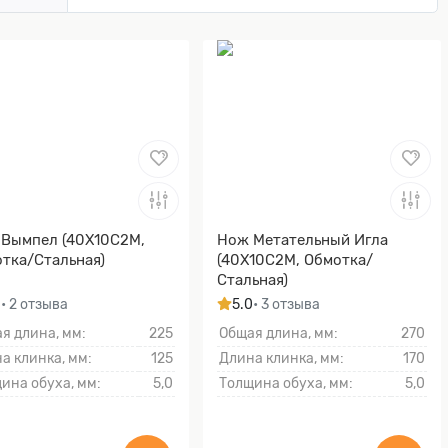
Вымпел (40Х10С2М,
Нож Метательный Игла
тка/Стальная)
(40Х10С2М, Обмотка/
Стальная)
0
• 2 отзыва
5.0
• 3 отзыва
я длина, мм:
225
Общая длина, мм:
270
а клинка, мм:
125
Длина клинка, мм:
170
ина обуха, мм:
5,0
Толщина обуха, мм:
5,0