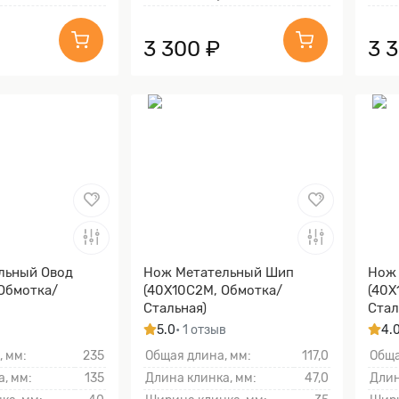
3 300 ₽
3 
льный Овод
Нож Метательный Шип
Нож
Обмотка/
(40Х10С2М, Обмотка/
(40Х
Стальная)
Стал
5.0
• 1 отзыв
4.
, мм:
235
Общая длина, мм:
117,0
Обща
, мм:
135
Длина клинка, мм:
47,0
Длин