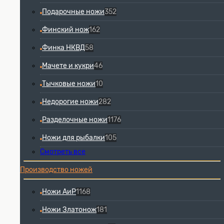
Подарочные ножи
352
Финский нож
162
Финка НКВД
58
Мачете и кукри
46
Тычковые ножи
10
Недорогие ножи
282
Разделочные ножи
1176
Ножи для рыбалки
105
Смотреть все
Производство ножей
Ножи АиР
1168
Ножи Златонож
181