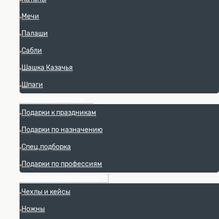
Мечи
Палаши
Сабли
Шашка Казачья
Шпаги
Подборки подарков
Подарки к праздникам
Подарки по назначению
Спец.подборка
Подарки по профессиям
Сопутствующие товары
Чехлы и кейсы
Ножны