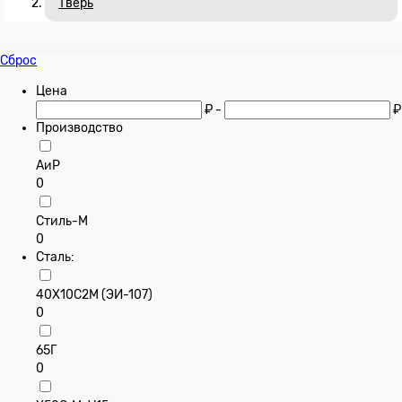
Тверь
Сброс
Цена
₽ -
₽
Производство
АиР
0
Стиль-М
0
Сталь:
40Х10С2М (ЭИ-107)
0
65Г
0