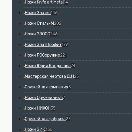
Ножи Knife art Metal
14
Ножи Златко
146
Ножи Стиль-М
202
Ножи ЗЗОСС
246
Ножи ЗлатПрофит
179
Ножи РОСоружие
221
Ножи Юрия Кандалова
74
Мастерская Чертова Д.Н
25
Оружейная компания
3
Ножи ОружейникЪ
7
Ножи НИКОН
35
Оружейная фабрика
27
Ножи ЗИК
330