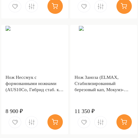
Нож Нессмук с
Нож Заноза (ELMAX,
формованными ножнами
Стабилизированный
(AUS10Co, Гибрид стаб. кап
березовый кап, Мокумэ-
клена, Обработка клинка
ганэ)
Stonewash)
8 900 ₽
11 350 ₽