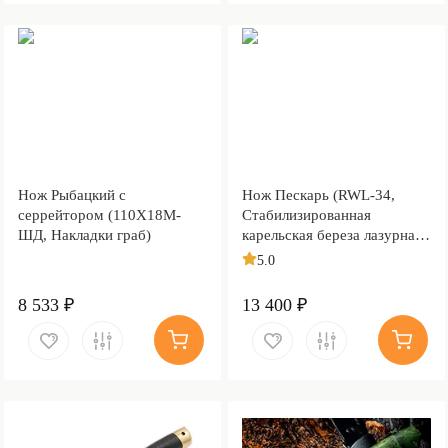
Нож Рыбацкий с
Нож Пескарь (RWL-34,
серрейтором (110Х18М-
Стабилизированная
ШД, Накладки граб)
карельская береза лазурная,
Латунь, Обработка клинка
5.0
Stonewash)
8 533 ₽
13 400 ₽