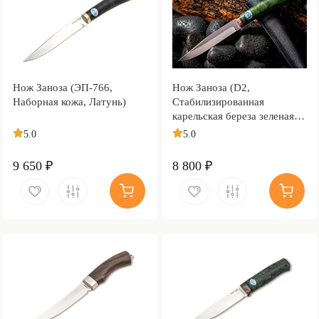
Нож Заноза (ЭП-766,
Нож Заноза (D2,
Наборная кожа, Латунь)
Стабилизированная
карельская береза зеленая,
Медь)
5.0
5.0
9 650 ₽
8 800 ₽