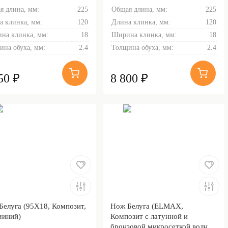
я длина, мм:
225
Общая длина, мм:
225
а клинка, мм:
120
Длина клинка, мм:
120
на клинка, мм:
18
Ширина клинка, мм:
18
ина обуха, мм:
2.4
Толщина обуха, мм:
2.4
50 ₽
8 800 ₽
Белуга (95Х18, Композит,
Нож Белуга (ELMAX,
иний)
Композит с латунной и
бронзовой микросеткой волны,