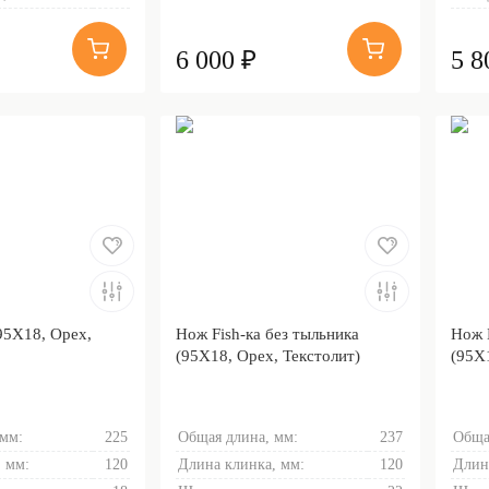
6 000 ₽
5 8
95Х18, Орех,
Нож Fish-ка без тыльника
Нож 
(95Х18, Орех, Текстолит)
(95Х
 мм:
225
Общая длина, мм:
237
Обща
 мм:
120
Длина клинка, мм:
120
Длин