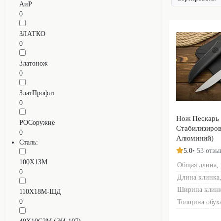
АиР
0
ЗЛАТКО
0
Златонож
0
ЗлатПрофит
0
Нож Пескарь 
РОСоружие
Стабилизиров
0
Алюминий)
Сталь:
5.0
• 53 отзы
100Х13М
Общая длина,
0
Длина клинка,
Ширина клинк
110Х18М-ШД
0
Толщина обуха