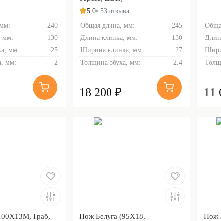
5.0
• 53 отзыва
 мм:
240
Общая длина, мм:
245
Обща
 мм:
130
Длина клинка, мм:
130
Длин
а, мм:
25
Ширина клинка, мм:
27
Шири
, мм:
2
Толщина обуха, мм:
2.4
Толщ
18 200 ₽
11 
100Х13М, Граб,
Нож Белуга (95Х18,
Нож 