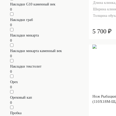
Длина клинка,
Накладки G10 каменный век
Ширина клинк
0
Толщина обуха
Накладки граб
0
5 700 ₽
Накладки микарта
0
Накладки микарта каменный век
0
Накладки текстолит
0
Орех
0
Нож Рыбацки
Ореховый кап
(110Х18М-ШД
0
Пробка