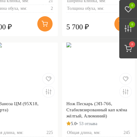
на клинка, мм:
21
Ширина клинка, мм:
27
0
ина обуха, мм:
2
Толщина обуха, мм:
2.4
0
00 ₽
5 700 ₽
0
Заноза ЦМ (95Х18,
Нож Пескарь (ЭП-766,
рта)
Стабилизированный кап клёна
жёлтый, Алюминий)
5.0
• 53 отзыва
я длина, мм:
225
Общая длина, мм:
245