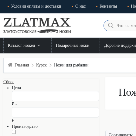
Условия оплаты и доставки
О нас
Контакты
Но
Каталог ножей
Подарочные ножи
Дорогие подарк
Главная
Курск
Ножи для рыбалки
Сброс
Цена
Нож
₽ -
₽
Производство
Сортировать: