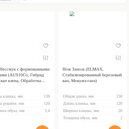
Нессмук с формованными
Нож Заноза (ELMAX,
ами (AUS10Co, Гибрид
Стабилизированный березовый
 кап клена, Обработка
кап, Мокумэ-ганэ)
ка Stonewash)
а клинка, мм:
138
Общая длина, мм:
230
а рукояти, мм:
120
Длина клинка, мм:
120
ина обуха, мм:
3,4
Ширина клинка, мм:
20
Толщина обуха, мм:
2