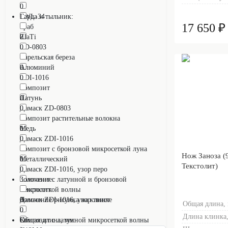
0
RWL-34
Гарда и тыльник:
17 650 ₽
0
Граб
0
ZlaTi
ZD-0803
0
0
Карельская береза
0
Алюминий
ZDI-1016
0
0
Композит
0
Латунь
Дамаск ZD-0803
0
0
Композит растительные волокна
0
Медь
Дамаск ZDI-1016
0
0
Композит с бронзовой микросеткой луна
Нож Заноза (
0
Металлический
Текстолит)
Дамаск ZDI-1016, узор перо
0
0
Композит с латунной и бронзовой
Золочение:
микросеткой волны
Текстолит
Дамаск ZDI-1016, узор твист
0
0
Золочение рисунка на клинке
Общая длина,
0
0
Длина клинка,
Композит с латунной микросеткой волны
Общая длина, мм: