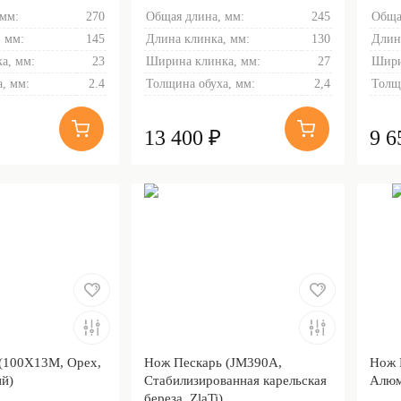
 мм:
270
Общая длина, мм:
245
Обща
 мм:
145
Длина клинка, мм:
130
Длин
а, мм:
23
Ширина клинка, мм:
27
Шири
, мм:
2.4
Толщина обуха, мм:
2,4
Толщ
13 400 ₽
9 6
(100Х13М, Орех,
Нож Пескарь (JM390A,
Нож 
й)
Стабилизированная карельская
Алюм
береза, ZlaTi)