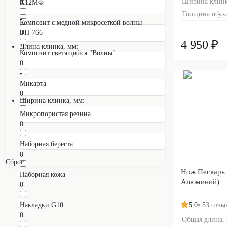
Ширина клинк
Х12МФ
0
0
Толщина обуха
-
Композит с медной микросеткой волны
ЭП-766
0
4 950 ₽
0
Длина клинка, мм:
Композит светящийся "Волны"
0
-
Микарта
0
Ширина клинка, мм:
Микропористая резина
0
-
Наборная береста
0
Сброс
Нож Пескарь 
Наборная кожа
Алюминий)
0
Накладки G10
5.0
• 53 отзы
0
Общая длина,