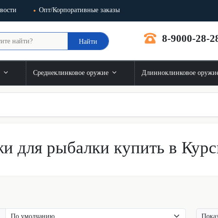
вости
Опт/Корпоративные заказы
8-9000-28-2
Найти
и
Среднеклинковое оружие
Длинноклинковое оружи
и для рыбалки купить в Курс
Показ