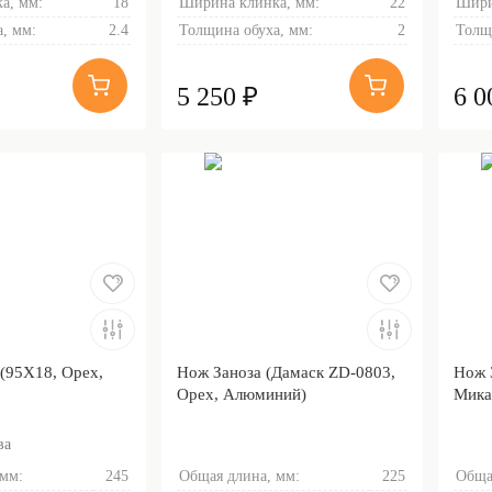
а, мм:
18
Ширина клинка, мм:
22
Шири
, мм:
2.4
Толщина обуха, мм:
2
Толщ
5 250 ₽
6 0
(95Х18, Орех,
Нож Заноза (Дамаск ZD-0803,
Нож 
Орех, Алюминий)
Мика
ва
 мм:
245
Общая длина, мм:
225
Обща