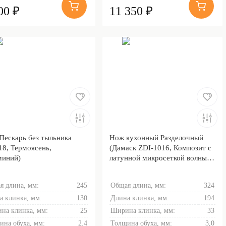
00 ₽
11 350 ₽
Пескарь без тыльника
Нож кухонный Разделочный
18, Термоясень,
(Дамаск ZDI-1016, Композит с
иний)
латунной микросеткой волны ,
Латунь)
я длина, мм:
245
Общая длина, мм:
324
а клинка, мм:
130
Длина клинка, мм:
194
на клинка, мм:
25
Ширина клинка, мм:
33
ина обуха, мм:
2.4
Толщина обуха, мм:
3,0