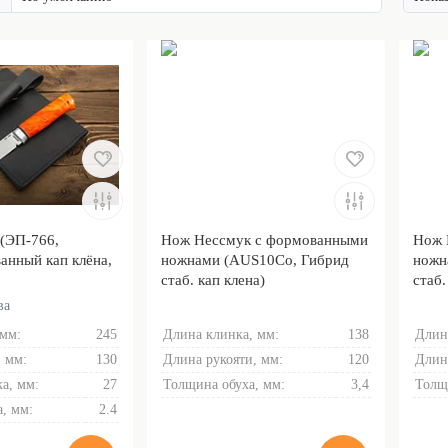
(ЭП-766,
Нож Нессмук с формованными
Нож 
анный кап клёна,
ножнами (AUS10Co, Гибрид
ножн
стаб. кап клена)
стаб.
клин
ва
 мм:
245
Длина клинка, мм:
138
Длин
 мм:
130
Длина рукояти, мм:
120
Длин
а, мм:
27
Толщина обуха, мм:
3,4
Толщ
, мм:
2.4