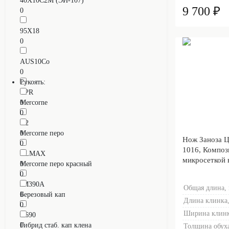
40Х10С2М (ЭИ-107)
9 700 ₽
0
95Х18
0
AUS10Co
0
Рукоять:
CPR
0
Mercorne
0
D2
0
Mercorne перо
Нож Заноза Ц
0
1016, Композ
ELMAX
микросеткой 
0
Mercorne перо красный
0
JM390A
Общая длина,
0
Березовый кап
Длина клинка,
0
Ширина клинк
N690
0
Гибрид стаб. кап клена
Толщина обуха