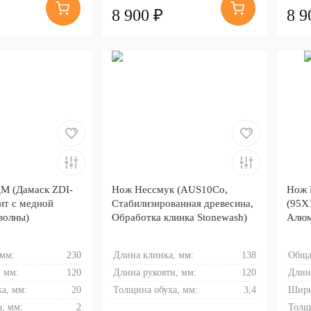
8 900 ₽
8 9
М (Дамаск ZDI-
Нож Нессмук (AUS10Co,
Нож 
ит с медной
Стабилизированная древесина,
(95Х
волны)
Обработка клинка Stonewash)
Алюм
 мм:
230
Длина клинка, мм:
138
Обща
 мм:
120
Длина рукояти, мм:
120
Длин
а, мм:
20
Толщина обуха, мм:
3,4
Шири
, мм:
2
Толщ