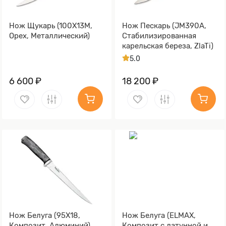
Нож Щукарь (100Х13М,
Нож Пескарь (JM390A,
Орех, Металлический)
Стабилизированная
карельская береза, ZlaTi)
5.0
6 600 ₽
18 200 ₽
Нож Белуга (95Х18,
Нож Белуга (ELMAX,
Композит, Алюминий)
Композит с латунной и