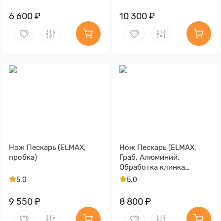
6 600 ₽
10 300 ₽
Нож Пескарь (ELMAX,
Нож Пескарь (ELMAX,
пробка)
Граб, Алюминий,
Обработка клинка
Stonewash)
5.0
5.0
9 550 ₽
8 800 ₽