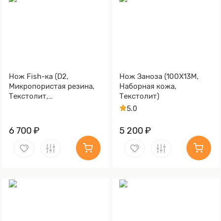
Нож Fish-ка (D2,
Нож Заноза (100Х13М,
Микропористая резина,
Наборная кожа,
Текстолит,
Текстолит)
Пескоструйная
5.0
обработка Sandwave)
6 700 ₽
5 200 ₽