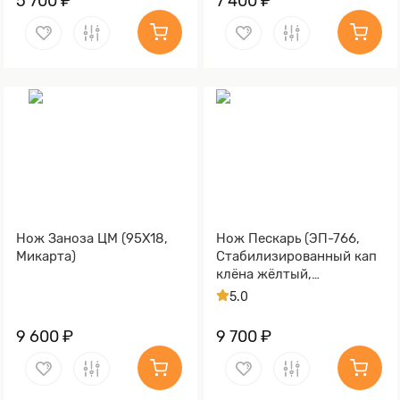
5 700 ₽
7 400 ₽
Нож Заноза ЦМ (95Х18,
Нож Пескарь (ЭП-766,
Микарта)
Стабилизированный кап
клёна жёлтый,
Алюминий)
5.0
9 600 ₽
9 700 ₽