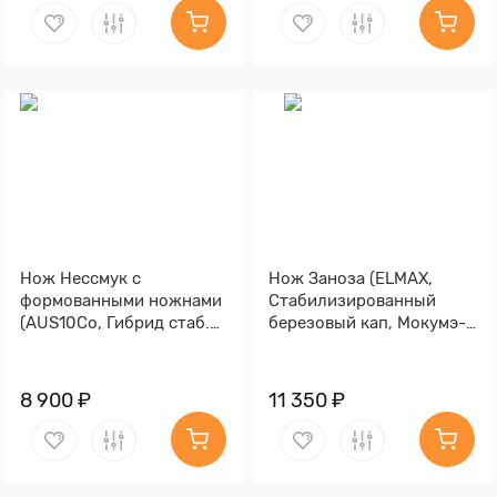
Нож Нессмук с
Нож Заноза (ELMAX,
формованными ножнами
Стабилизированный
(AUS10Co, Гибрид стаб.
березовый кап, Мокумэ-
кап клена, Обработка
ганэ)
клинка Stonewash)
8 900 ₽
11 350 ₽