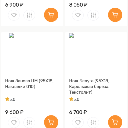
6 900 ₽
8 050 ₽
Нож Заноза ЦМ (95Х18,
Нож Белуга (95Х18,
Накладки G10)
Карельская берёза,
Текстолит)
5.0
5.0
9 600 ₽
6 700 ₽