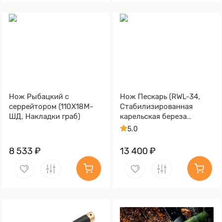
Нож Рыбацкий с
Нож Пескарь (RWL-34,
серрейтором (110Х18М-
Стабилизированная
ШД, Накладки граб)
карельская береза
лазурная, Латунь,
5.0
Обработка клинка
Stonewash)
8 533 ₽
13 400 ₽