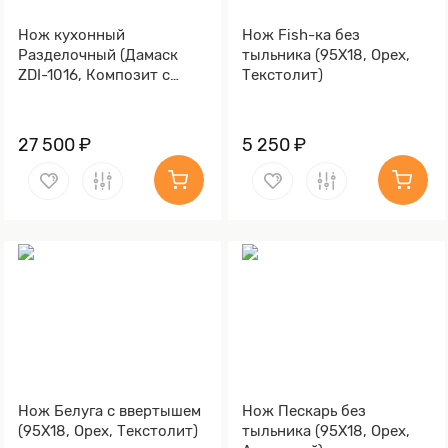
Нож кухонный
Нож Fish-ка без
Разделочный (Дамаск
тыльника (95Х18, Орех,
ZDI-1016, Композит с
Текстолит)
латунной микросеткой
волны , Латунь)
27 500 ₽
5 250 ₽
Нож Белуга с ввертышем
Нож Пескарь без
(95Х18, Орех, Текстолит)
тыльника (95Х18, Орех,