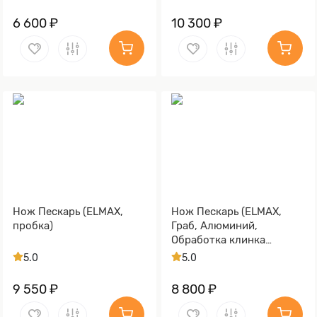
6 600 ₽
10 300 ₽
Нож Пескарь (ELMAX,
Нож Пескарь (ELMAX,
пробка)
Граб, Алюминий,
Обработка клинка
Stonewash)
5.0
5.0
9 550 ₽
8 800 ₽