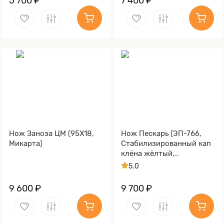
5 700 ₽
7 400 ₽
Нож Заноза ЦМ (95Х18,
Нож Пескарь (ЭП-766,
Микарта)
Стабилизированный кап
клёна жёлтый,
Алюминий)
5.0
9 600 ₽
9 700 ₽