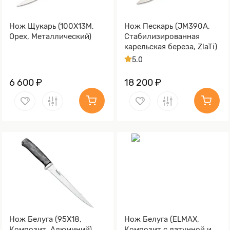
Нож Щукарь (100Х13М,
Нож Пескарь (JM390A,
Орех, Металлический)
Стабилизированная
карельская береза, ZlaTi)
5.0
6 600 ₽
18 200 ₽
Нож Белуга (95Х18,
Нож Белуга (ELMAX,
Композит, Алюминий)
Композит с латунной и