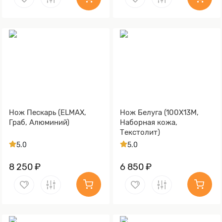
Нож Пескарь (ELMAX,
Нож Белуга (100Х13М,
Граб, Алюминий)
Наборная кожа,
Текстолит)
5.0
5.0
8 250 ₽
6 850 ₽