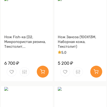
Нож Fish-ка (D2,
Нож Заноза (100Х13М,
Микропористая резина,
Наборная кожа,
Текстолит,
Текстолит)
Пескоструйная
5.0
обработка Sandwave)
6 700 ₽
5 200 ₽