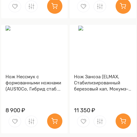
Нож Нессмук с
Нож Заноза (ELMAX,
формованными ножнами
Стабилизированный
(AUS10Co, Гибрид стаб.
березовый кап, Мокумэ-
кап клена, Обработка
ганэ)
клинка Stonewash)
8 900 ₽
11 350 ₽