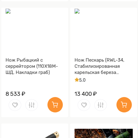
Нож Рыбацкий с
Нож Пескарь (RWL-34,
серрейтором (110Х18М-
Стабилизированная
ШД, Накладки граб)
карельская береза
лазурная, Латунь,
5.0
Обработка клинка
Stonewash)
8 533 ₽
13 400 ₽