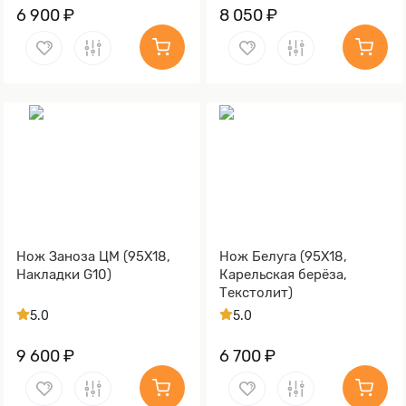
6 900 ₽
8 050 ₽
Нож Заноза ЦМ (95Х18,
Нож Белуга (95Х18,
Накладки G10)
Карельская берёза,
Текстолит)
5.0
5.0
9 600 ₽
6 700 ₽