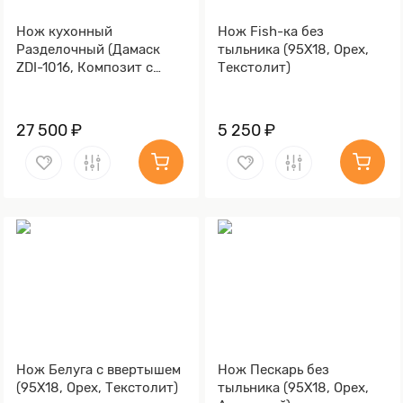
Нож кухонный
Нож Fish-ка без
Разделочный (Дамаск
тыльника (95Х18, Орех,
ZDI-1016, Композит с
Текстолит)
латунной микросеткой
волны , Латунь)
27 500 ₽
5 250 ₽
Нож Белуга с ввертышем
Нож Пескарь без
(95Х18, Орех, Текстолит)
тыльника (95Х18, Орех,