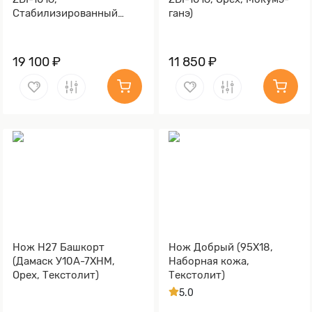
Cтабилизированный
ганэ)
тополь фиолетовый,
Мокумэ-ганэ)
19 100 ₽
11 850 ₽
Нож Н27 Башкорт
Нож Добрый (95Х18,
(Дамаск У10А-7ХНМ,
Наборная кожа,
Орех, Текстолит)
Текстолит)
5.0