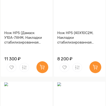
Нож НР5 (Дамаск
Нож НР5 (40Х10С2М,
У10А-7ХНМ, Накладки
Накладки
стабилизированная
стабилизированная
карельская береза)
карельская береза)
11 300 ₽
8 200 ₽