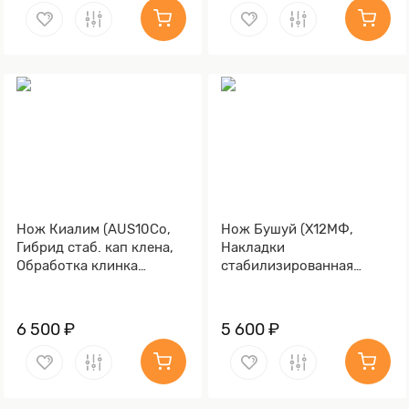
Нож Киалим (AUS10Co,
Нож Бушуй (Х12МФ,
Гибрид стаб. кап клена,
Накладки
Обработка клинка
стабилизированная
Stonewash)
карельская береза
коричневая)
6 500 ₽
5 600 ₽