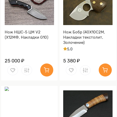
Нож НШС-5 ЦМ V2
Нож Бобр (40Х10С2М,
(Х12МФ, Накладки G10)
Накладки текстолит,
Золочение)
5.0
25 000 ₽
5 380 ₽