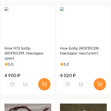
Нож Н72 Бобр
Нож Бобр (40Х10С2М,
(40Х10С2М, Накладки
Накладки текстолит)
орех)
5.0
5.0
4 900 ₽
4 020 ₽