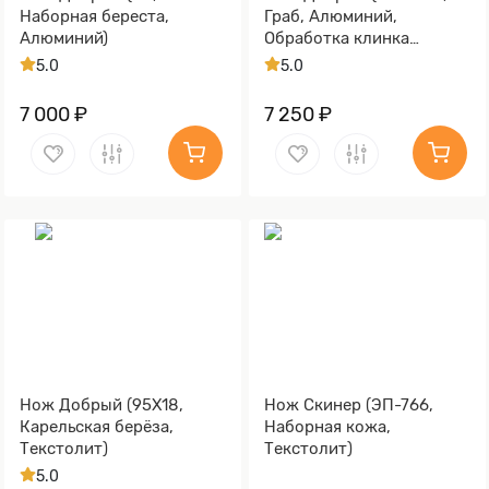
Наборная береста,
Граб, Алюминий,
Алюминий)
Обработка клинка
Stonewash)
5.0
5.0
7 000 ₽
7 250 ₽
Нож Добрый (95Х18,
Нож Скинер (ЭП-766,
Карельская берёза,
Наборная кожа,
Текстолит)
Текстолит)
5.0