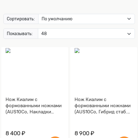
Сортировать:
Показывать:
Нож Киалим с
Нож Киалим с
формованными ножнами
формованными ножнами
(AUS10Co, Накладки
(AUS10Co, Гибрид стаб.
стабилизированная
кап клена, Обработка
карельская береза,
клинка Stonewash)
Обработка клинка
8 400 ₽
8 900 ₽
Stonewash)