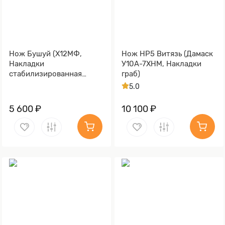
Нож Бушуй (Х12МФ,
Нож НР5 Витязь (Дамаск
Накладки
У10А-7ХНМ, Накладки
стабилизированная
граб)
карельская береза)
5.0
5 600 ₽
10 100 ₽