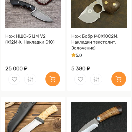
Нож НШС-5 ЦМ V2
Нож Бобр (40Х10С2М,
(Х12МФ, Накладки G10)
Накладки текстолит,
Золочение)
5.0
25 000 ₽
5 380 ₽