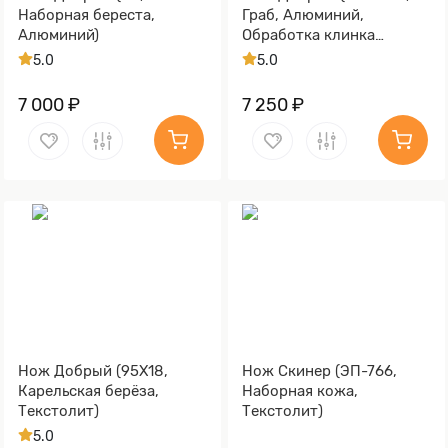
Наборная береста,
Граб, Алюминий,
Алюминий)
Обработка клинка
Stonewash)
5.0
5.0
7 000 ₽
7 250 ₽
Нож Добрый (95Х18,
Нож Скинер (ЭП-766,
Карельская берёза,
Наборная кожа,
Текстолит)
Текстолит)
5.0