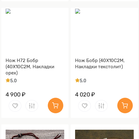
Нож Н72 Бобр
Нож Бобр (40Х10С2М,
(40Х10С2М, Накладки
Накладки текстолит)
орех)
5.0
5.0
4 900 ₽
4 020 ₽