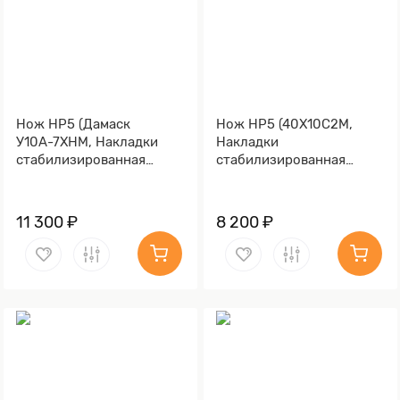
Нож НР5 (Дамаск
Нож НР5 (40Х10С2М,
У10А-7ХНМ, Накладки
Накладки
стабилизированная
стабилизированная
карельская береза)
карельская береза)
11 300 ₽
8 200 ₽