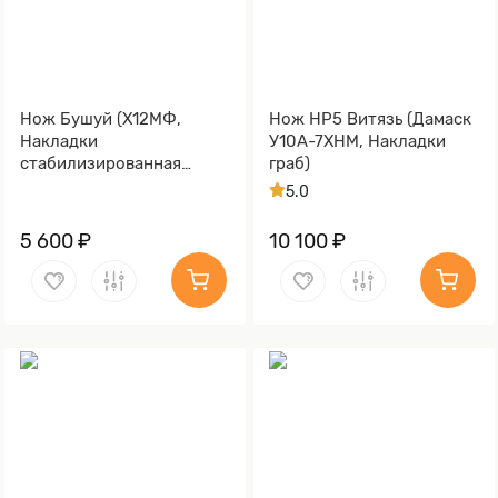
Нож Бушуй (Х12МФ,
Нож НР5 Витязь (Дамаск
Накладки
У10А-7ХНМ, Накладки
стабилизированная
граб)
карельская береза)
5.0
5 600 ₽
10 100 ₽