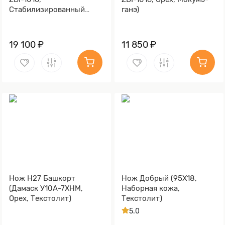
Cтабилизированный
ганэ)
тополь фиолетовый,
Мокумэ-ганэ)
19 100 ₽
11 850 ₽
Нож Н27 Башкорт
Нож Добрый (95Х18,
(Дамаск У10А-7ХНМ,
Наборная кожа,
Орех, Текстолит)
Текстолит)
5.0