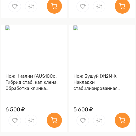
Нож Киалим (AUS10Co,
Нож Бушуй (Х12МФ,
Гибрид стаб. кап клена,
Накладки
Обработка клинка
стабилизированная
Stonewash)
карельская береза
коричневая)
6 500 ₽
5 600 ₽