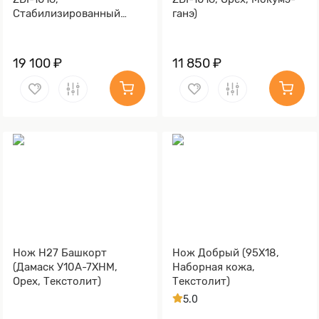
Cтабилизированный
ганэ)
тополь фиолетовый,
Мокумэ-ганэ)
19 100 ₽
11 850 ₽
Нож Н27 Башкорт
Нож Добрый (95Х18,
(Дамаск У10А-7ХНМ,
Наборная кожа,
Орех, Текстолит)
Текстолит)
5.0