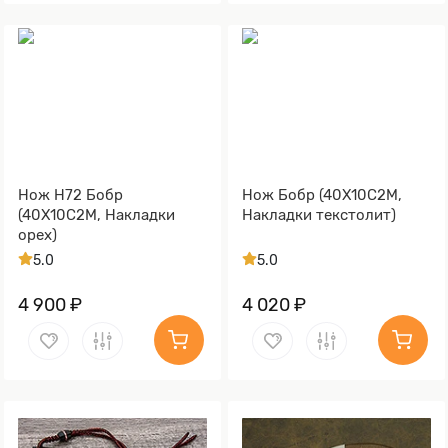
Нож Н72 Бобр
Нож Бобр (40Х10С2М,
(40Х10С2М, Накладки
Накладки текстолит)
орех)
5.0
5.0
4 900 ₽
4 020 ₽