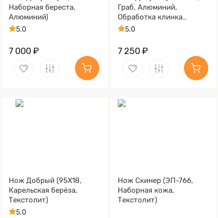
Наборная береста,
Граб, Алюминий,
Алюминий)
Обработка клинка
Stonewash)
5.0
5.0
7 000 ₽
7 250 ₽
Нож Добрый (95Х18,
Нож Скинер (ЭП-766,
Карельская берёза,
Наборная кожа,
Текстолит)
Текстолит)
5.0