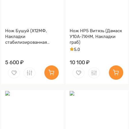
Нож Бушуй (Х12МФ,
Нож НР5 Витязь (Дамаск
Накладки
У10А-7ХНМ, Накладки
стабилизированная
граб)
карельская береза)
5.0
5 600 ₽
10 100 ₽