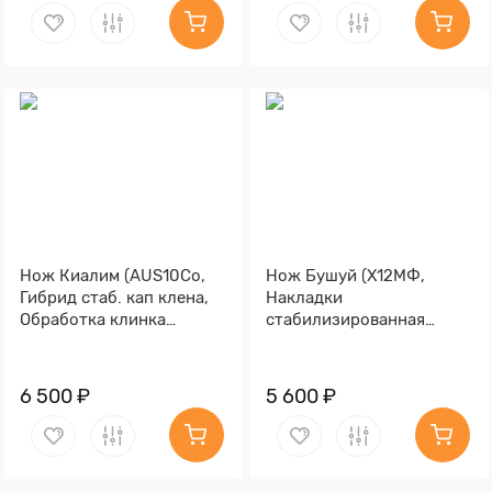
Нож Киалим (AUS10Co,
Нож Бушуй (Х12МФ,
Гибрид стаб. кап клена,
Накладки
Обработка клинка
стабилизированная
Stonewash)
карельская береза
коричневая)
6 500 ₽
5 600 ₽