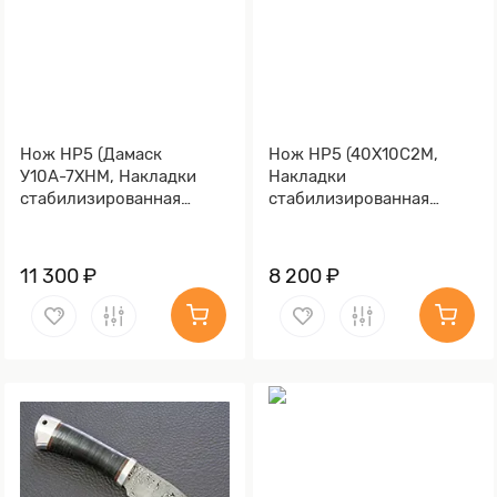
Нож НР5 (Дамаск
Нож НР5 (40Х10С2М,
У10А-7ХНМ, Накладки
Накладки
стабилизированная
стабилизированная
карельская береза)
карельская береза)
11 300 ₽
8 200 ₽