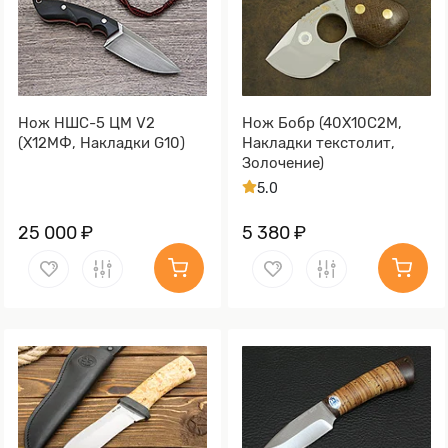
Нож НШС-5 ЦМ V2
Нож Бобр (40Х10С2М,
(Х12МФ, Накладки G10)
Накладки текстолит,
Золочение)
5.0
25 000 ₽
5 380 ₽