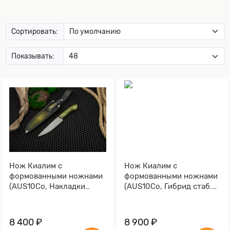
Сортировать:
Показывать:
Нож Киалим с
Нож Киалим с
формованными ножнами
формованными ножнами
(AUS10Co, Накладки
(AUS10Co, Гибрид стаб.
стабилизированная
кап клена, Обработка
карельская береза,
клинка Stonewash)
Обработка клинка
8 400 ₽
8 900 ₽
Stonewash)