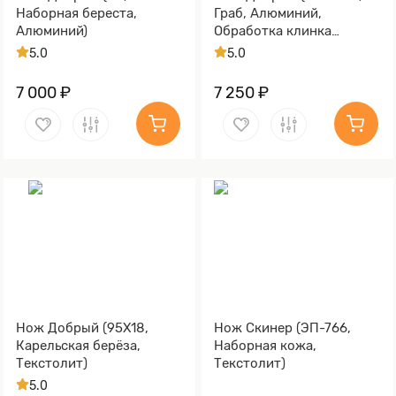
Наборная береста,
Граб, Алюминий,
Алюминий)
Обработка клинка
Stonewash)
5.0
5.0
7 000 ₽
7 250 ₽
Нож Добрый (95Х18,
Нож Скинер (ЭП-766,
Карельская берёза,
Наборная кожа,
Текстолит)
Текстолит)
5.0