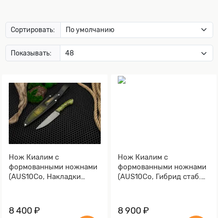
Сортировать:
Показывать:
Нож Киалим с
Нож Киалим с
формованными ножнами
формованными ножнами
(AUS10Co, Накладки
(AUS10Co, Гибрид стаб.
стабилизированная
кап клена, Обработка
карельская береза,
клинка Stonewash)
Обработка клинка
8 400 ₽
8 900 ₽
Stonewash)