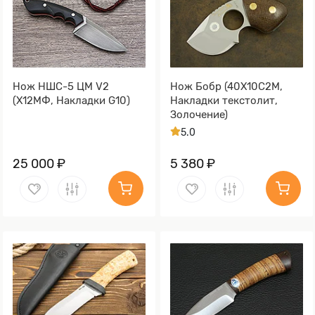
Нож НШС-5 ЦМ V2
Нож Бобр (40Х10С2М,
(Х12МФ, Накладки G10)
Накладки текстолит,
Золочение)
5.0
25 000 ₽
5 380 ₽