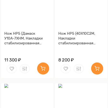
Нож НР5 (Дамаск
Нож НР5 (40Х10С2М,
У10А-7ХНМ, Накладки
Накладки
стабилизированная
стабилизированная
карельская береза)
карельская береза)
11 300 ₽
8 200 ₽