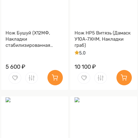
Нож Бушуй (Х12МФ,
Нож НР5 Витязь (Дамаск
Накладки
У10А-7ХНМ, Накладки
стабилизированная
граб)
карельская береза)
5.0
5 600 ₽
10 100 ₽