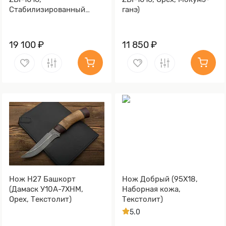
Cтабилизированный
ганэ)
тополь фиолетовый,
Мокумэ-ганэ)
19 100 ₽
11 850 ₽
Нож Н27 Башкорт
Нож Добрый (95Х18,
(Дамаск У10А-7ХНМ,
Наборная кожа,
Орех, Текстолит)
Текстолит)
5.0