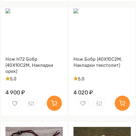
Нож Н72 Бобр
Нож Бобр (40Х10С2М,
(40Х10С2М, Накладки
Накладки текстолит)
орех)
5.0
5.0
4 900 ₽
4 020 ₽