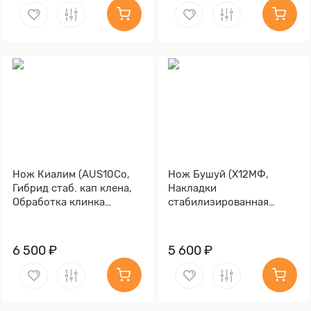
Нож Киалим (AUS10Co,
Нож Бушуй (Х12МФ,
Гибрид стаб. кап клена,
Накладки
Обработка клинка
стабилизированная
Stonewash)
карельская береза
коричневая)
6 500 ₽
5 600 ₽