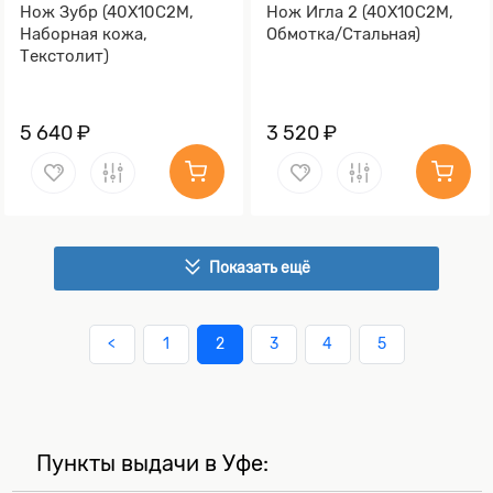
Нож Зубр (40Х10С2М,
Нож Игла 2 (40Х10С2М,
Наборная кожа,
Обмотка/Стальная)
Текстолит)
5 640 ₽
3 520 ₽
Показать ещё
<
1
2
3
4
5
Пункты выдачи в Уфе: