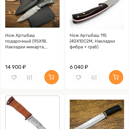
Нож Артыбаш
Нож Артыбаш 115
подарочный (95Х18,
(40Х10С2М, Накладки
Накладки микарта,
фибра + граб)
Золочение)
14 900 ₽
6 040 ₽