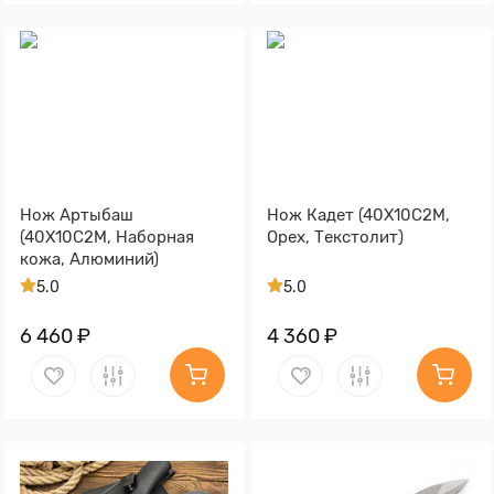
Нож Артыбаш
Нож Кадет (40Х10С2М,
(40Х10С2М, Наборная
Орех, Текстолит)
кожа, Алюминий)
5.0
5.0
6 460 ₽
4 360 ₽