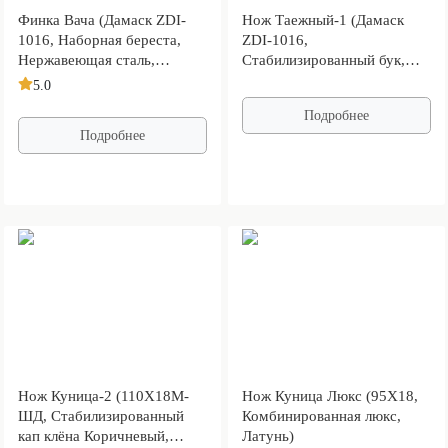
Финка Вача (Дамаск ZDI-
Нож Таежный-1 (Дамаск
1016, Наборная береста,
ZDI-1016,
Нержавеющая сталь,
Стабилизированный бук,
Алюминий)
Алюминий)
5.0
Подробнее
Подробнее
Нож Куница-2 (110Х18М-
Нож Куница Люкс (95Х18,
ШД, Стабилизированный
Комбинированная люкс,
кап клёна Коричневый,
Латунь)