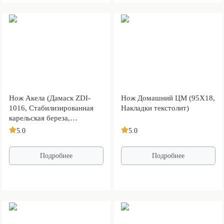
Нож Акела (Дамаск ZDI-
Нож Домашний ЦМ (95Х18,
1016, Стабилизированная
Накладки текстолит)
карельская береза,
Алюминий)
5.0
5.0
Подробнее
Подробнее