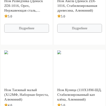
Нож Разведчика (Дамаск
Нож Акела (Дамаск ZDI-
ZDI-1016, Орех,
1016, Стабилизированная
Нержавеющая сталь,
древесина, Алюминий)
Алюминий)
5.0
5.0
Подробнее
Подробнее
Нож Таежный малый
Нож Куница (110Х18М-ШД,
(Х12МФ, Наборная береста,
Стабилизированный кап
Алюминий)
клёна, Алюминий)
4.0
5.0