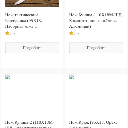
Нож тактический
Нож Куница (110Х18М-ШД,
Разведчика (95Х18,
Композит шишка жёлтая,
Наборная кожа,
Алюминий)
Нержавеющая сталь,
5.0
5.0
Алюминий)
Подробнее
Подробнее
Нож Куница-2 (110Х18М-
Нож Крюк (95Х18, Орех,
ШД, Стабилизированная
Алюминий)