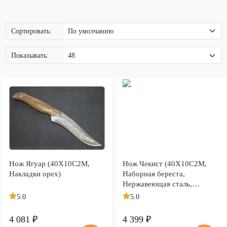
Сортировать:
Показывать:
Нож Ягуар (40Х10С2М,
Нож Чекист (40Х10С2М,
Накладки орех)
Наборная береста,
Нержавеющая сталь,
Текстолит)
5.0
5.0
4 081 ₽
4 399 ₽