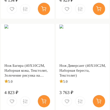
4 134 ₽
4 929 ₽
Нож Багира (40Х10С2М,
Нож Диверсант (40Х10С2М,
Наборная кожа, Текстолит,
Наборная береста,
Золочение рисунка на
Текстолит)
клинке)
5.0
5.0
4 823 ₽
3 763 ₽