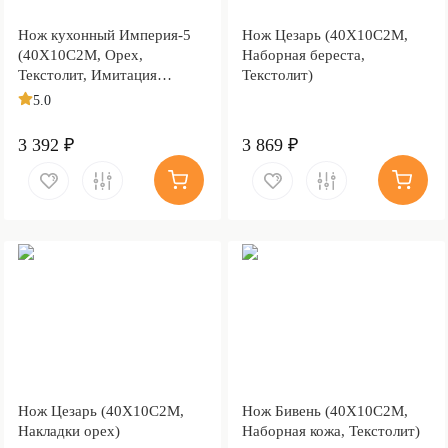
Нож кухонный Империя-5
Нож Цезарь (40Х10С2М,
(40Х10С2М, Орех,
Наборная береста,
Текстолит, Имитация
Текстолит)
дамасского рисунка
5.0
травлением )
3 392 ₽
3 869 ₽
Нож Цезарь (40Х10С2М,
Нож Бивень (40Х10С2М,
Накладки орех)
Наборная кожа, Текстолит)