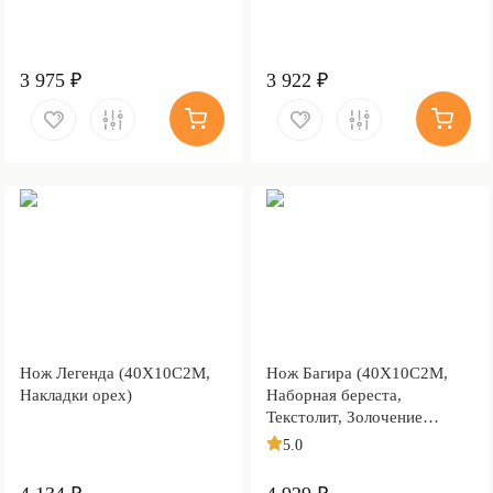
3 975 ₽
3 922 ₽
Нож Легенда (40Х10С2М,
Нож Багира (40Х10С2М,
Накладки орех)
Наборная береста,
Текстолит, Золочение
рисунка на клинке)
5.0