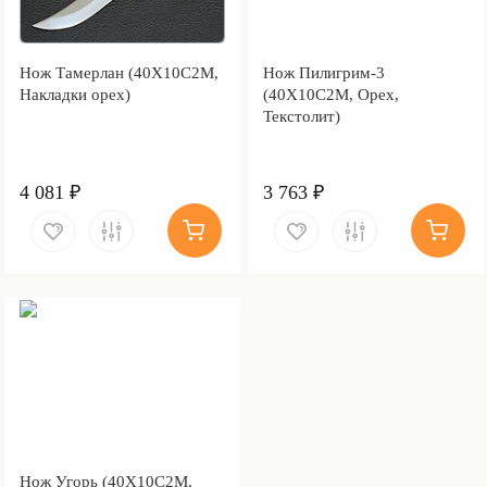
Нож Тамерлан (40Х10С2М,
Нож Пилигрим-3
Накладки орех)
(40Х10С2М, Орех,
Текстолит)
4 081 ₽
3 763 ₽
Нож Угорь (40Х10С2М,