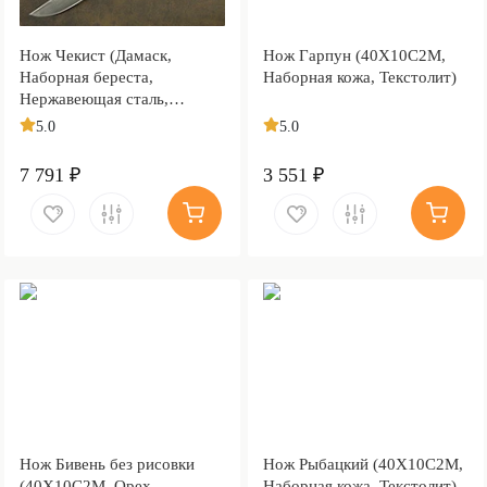
Нож Чекист (Дамаск,
Нож Гарпун (40Х10С2М,
Наборная береста,
Наборная кожа, Текстолит)
Нержавеющая сталь,
Текстолит)
5.0
5.0
7 791 ₽
3 551 ₽
Нож Бивень без рисовки
Нож Рыбацкий (40Х10С2М,
(40Х10С2М, Орех,
Наборная кожа, Текстолит)