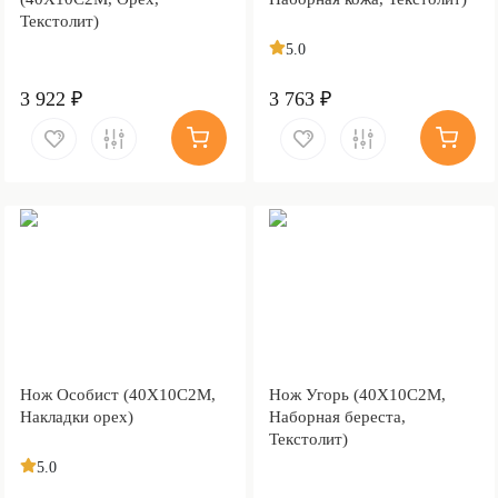
Текстолит)
5.0
3 922 ₽
3 763 ₽
Нож Особист (40Х10С2М,
Нож Угорь (40Х10С2М,
Накладки орех)
Наборная береста,
Текстолит)
5.0