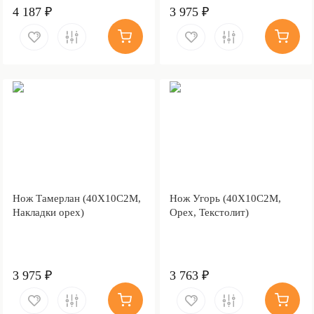
4 187 ₽
3 975 ₽
Нож Тамерлан (40Х10С2М,
Нож Угорь (40Х10С2М,
Накладки орех)
Орех, Текстолит)
3 975 ₽
3 763 ₽