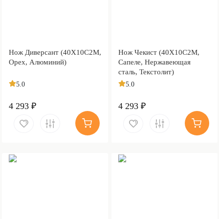
Нож Диверсант (40Х10С2М,
Нож Чекист (40Х10С2М,
Орех, Алюминий)
Сапеле, Нержавеющая
сталь, Текстолит)
5.0
5.0
4 293 ₽
4 293 ₽