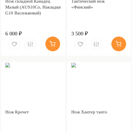
Нож складной Канадец
Тактический нож
Малый (AUS10Co, Накладки
«Финский»
G10 Васильковый)
6 000 ₽
3 500 ₽
Нож Кречет
Нож Хантер танто