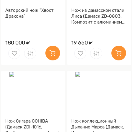
Авторский нож "Хвост
Нож из дамасской стали
Дракона"
Лиса (Дамаск ZD-0803,
Композит с алюминием
микросеткой "соты",
Мокумэ-ганэ)
180 000 ₽
19 650 ₽
Нож Сигара COHIBA
Нож коллекционный
(Дамаск ZDI-1016,
Дыхание Марса (Дамаск,