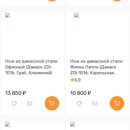
Нож из дамасской стали
Нож из дамасской стали
Офисный (Дамаск ZDI-
Финка Лаппи (Дамаск
1016, Граб, Алюминий)
ZDI-1016, Карельская
берёза, Алюминий)
5.0
13 850 ₽
10 800 ₽