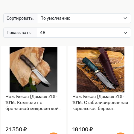
Сортировать:
Показывать:
Нож Бекас (Дамаск ZDI-
Нож Бекас (Дамаск ZDI-
1016, Композит с
1016, Стабилизированная
бронзовой микросеткой
карельская береза
волны, Мокумэ-ганэ)
лазурная, Мокумэ-ганэ)
21 350 ₽
18 100 ₽