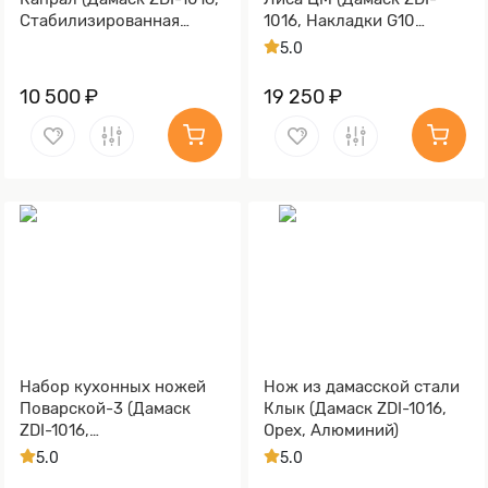
Стабилизированная
1016, Накладки G10
древесина, Алюминий)
зелёный)
5.0
10 500 ₽
19 250 ₽
Набор кухонных ножей
Нож из дамасской стали
Поварской-3 (Дамаск
Клык (Дамаск ZDI-1016,
ZDI-1016,
Орех, Алюминий)
Стабилизированная
5.0
5.0
карельская береза