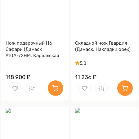
Нож подарочный Н6
Складной нож Гвардия
Сафари (Дамаск
(Дамаск, Накладки орех)
У10А-7ХНМ, Карельская
берёза, Литьё, Золочение
5.0
клинка гарды и тыльника)
118 900 ₽
11 236 ₽