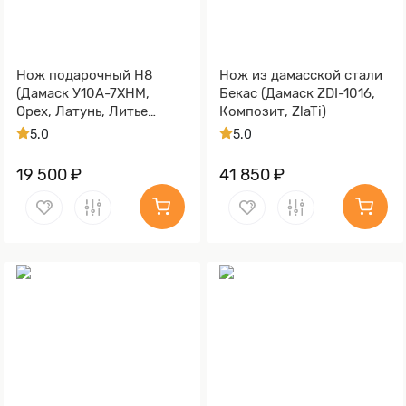
Нож подарочный Н8
Нож из дамасской стали
(Дамаск У10А-7ХНМ,
Бекас (Дамаск ZDI-1016,
Орех, Латунь, Литье
Композит, ZlaTi)
Медведь, Золочение
5.0
5.0
клинка гарды и тыльника)
19 500 ₽
41 850 ₽