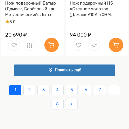
Нож подарочный Батыр
Нож подарочный Н5
(Дамаск, Берёзовый кап,
«Степное золото»
Металлический, Литье
(Дамаск У10А-7ХНМ,
Медведь)
Комбинированная люкс,
5.0
Литьё, Золочение клинка
гарды и тыльника)
20 690 ₽
94 000 ₽
Показать ещё
1
2
3
4
5
6
7
...
8
>