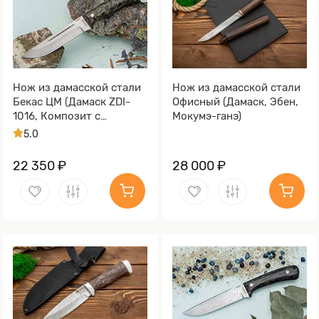
Нож из дамасской стали
Нож из дамасской стали
Бекас ЦМ (Дамаск ZDI-
Офисный (Дамаск, Эбен,
1016, Композит с
Мокумэ-ганэ)
латунной микросеткой
5.0
соты)
22 350 ₽
28 000 ₽