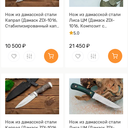
Нож из дамасской стали
Нож из дамасской стали
Капрал (Дамаск ZDI-1016,
Лиса ЦМ (Дамаск ZDI-
Стабилизированный кап
1016, Композит с
клёна, Алюминий)
латунной и бронзовой
5.0
микросеткой волны)
10 500 ₽
21 450 ₽
Нож из дамасской стали
Нож из дамасской стали
Капрал (Дамаск ZDI-1016,
Лиса ЦМ (Дамаск ZDI-