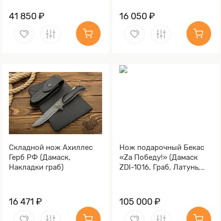
41 850 ₽
16 050 ₽
Складной нож Ахиллес
Нож подарочный Бекас
Герб РФ (Дамаск,
«Za Победу!» (Дамаск
Накладки граб)
ZDI-1016, Граб, Латунь,
Золочение гарды и
тыльника)
16 471 ₽
105 000 ₽