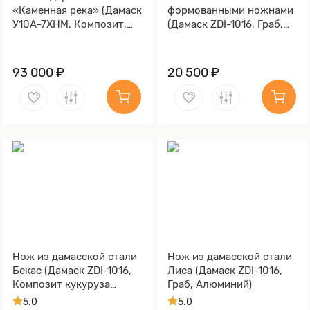
«Каменная река» (Дамаск
формованными ножнами
У10А-7ХНМ, Композит,
(Дамаск ZDI-1016, Граб,
Литьё, Золочение клинка
Мокумэ-ганэ, Текстолит)
гарды и тыльника)
93 000 ₽
20 500 ₽
Нож из дамасской стали
Нож из дамасской стали
Бекас (Дамаск ZDI-1016,
Лиса (Дамаск ZDI-1016,
Композит кукуруза
Граб, Алюминий)
синяя, ZlaTi)
5.0
5.0