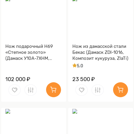
Нож подарочный Н69
Нож из дамасской стали
«Степное золото»
Бекас (Дамаск ZDI-1016,
(Дамаск У10А-7ХНМ,
Композит кукуруза, ZlaTi)
Композит, Литьё,
5.0
Золочение клинка гарды
и тыльника)
102 000 ₽
23 500 ₽