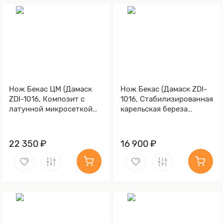
Нож Бекас ЦМ (Дамаск
Нож Бекас (Дамаск ZDI-
ZDI-1016, Композит с
1016, Cтабилизированная
латунной микросеткой
карельская береза
соты)
фиолетовая, Мокумэ-
ганэ)
22 350 ₽
16 900 ₽