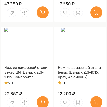
коричневая, Медь)
47 350 ₽
17 250 ₽
Нож из дамасской стали
Нож из дамасской стали
Бекас ЦМ (Дамаск ZDI-
Бекас (Дамаск ZDI-1016,
1016, Композит с
Орех, Алюминий)
бронзовой микросеткой
5.0
5.0
луна)
22 350 ₽
12 200 ₽