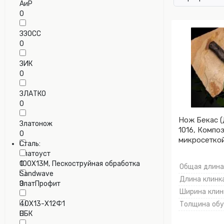
АиР
0
ЗЗОСС
0
ЗИК
0
ЗЛАТКО
0
Нож Бекас (
Златонож
1016, Компо
0
микросеткой
Сталь:
Мокумэ-ганэ
Златоуст
0
100Х13М, Пескоструйная обработка
Общая длина,
Sandwave
Длина клинка
ЗлатПрофит
0
Ширина клинк
0
40Х13-Х12Ф1
Толщина обух
НБК
0
0