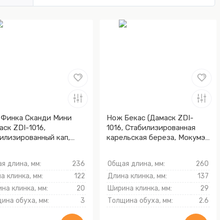
Финка Сканди Мини
Нож Бекас (Дамаск ZDI-
аск ZDI-1016,
1016, Стабилизированная
илизированный кап,
карельская береза, Мокумэ-
мэ-ганэ)
ганэ)
я длина, мм:
236
Общая длина, мм:
260
а клинка, мм:
122
Длина клинка, мм:
137
на клинка, мм:
20
Ширина клинка, мм:
29
ина обуха, мм:
3
Толщина обуха, мм:
2.6