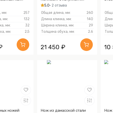
иний)
бронзовой микросеткой
древ
5.0
• 2 отзыва
волны)
 мм:
257
Общая длина, мм:
260
Обща
, мм:
132
Длина клинка, мм:
140
Длин
а, мм:
32
Ширина клинка, мм:
29
Шири
а, мм:
2,5
Толщина обуха, мм:
2.6
Толщ
₽
21 450 ₽
10
нных ножей
Нож из дамасской стали
Нож 