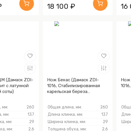
₽
18 100 ₽
16
М (Дамаск ZDI-
Нож Бекас (Дамаск ZDI-
Нож 
ит с латунной
1016, Cтабилизированная
1016
 соты)
карельская береза
фиолетовая, Мокумэ-ганэ)
 мм:
260
Общая длина, мм:
260
Обща
, мм:
137
Длина клинка, мм:
137
Длин
а, мм:
29
Ширина клинка, мм:
29
Шири
а, мм:
2.6
Толщина обуха, мм:
2.6