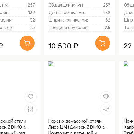
Алюминий)
 мм:
257
Общая длина, мм:
257
Обща
, мм:
132
Длина клинка, мм:
132
Длин
а, мм:
32
Ширина клинка, мм:
32
Шири
а, мм:
2,5
Толщина обуха, мм:
2,5
Толщ
₽
10 500 ₽
22
сской стали
Нож из дамасской стали
Нож 
аск ZDI-1016,
Лиса ЦМ (Дамаск ZDI-1016,
Капр
ованный кап
Композит с латунной и
Стаб