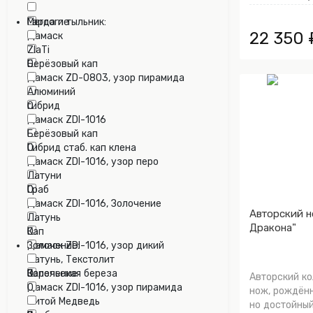
0
Mercorne
Гарда и тыльник:
22 350 
Дамаск
0
0
ZlaTi
Берёзовый кап
0
Дамаск ZD-0803, узор пирамида
0
0
Алюминий
гибрид
0
Дамаск ZDI-1016
0
0
Берёзовый кап
Гибрид стаб. кап клена
0
Дамаск ZDI-1016, узор перо
0
0
Латуни
Граб
0
Дамаск ZDI-1016, Золочение
0
Авторский н
0
Латунь
Дракона"
Кап
0
Дамаск ZDI-1016, узор дикий
0
Золочение:
0
Латунь, Текстолит
Карельская береза
0
Золочение
Авторский к
Дамаск ZDI-1016, узор пирамида
0
0
нож, рождённ
0
Литой Медведь
но достойный