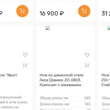
₽
16 900 ₽
31
ож "Хвост
Нож из дамасской стали
Нож 
Лиса (Дамаск ZD-0803,
ZDI-
Композит с алюминием
Стаб
микросеткой "соты",
Мокумэ-ганэ)
оллекционный
Общая длина, мм:
260
Обща
ый в огне кузни,
Длина клинка, мм:
140
Длин
 лежать на