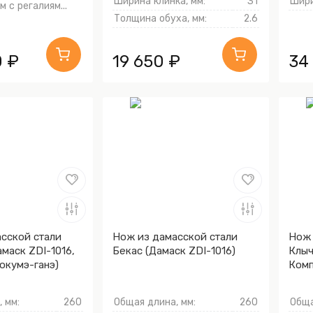
Ширина клинка, мм:
31
Шири
 с регалиям...
Толщина обуха, мм:
2.6
0 ₽
19 650 ₽
34
сской стали
Нож из дамасской стали
Нож 
амаск ZDI-1016,
Бекас (Дамаск ZDI-1016)
Клыч
окумэ-ганэ)
Комп
 мм:
260
Общая длина, мм:
260
Обща