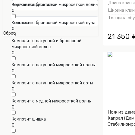
Длина клинка
Композит с бронзовой микросеткой волны
Нержавеющая сталь
Ширина клинк
0
0
-
Толщина обух
Композит с бронзовой микросеткой луна
Текстолит
0
0
Сброс
21 350 
Композит с латунной и бронзовой
микросеткой волны
0
Композит с латунной микросеткой волны
0
Композит с латунной микросеткой соты
0
Композит с медной микросеткой волны
0
Нож из дама
Капрал (Дам
Композит шишка
Стабилизиро
0
Алюминий)