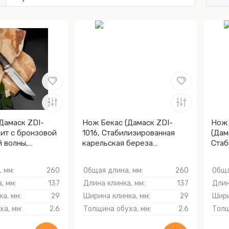
Дамаск ZDI-
Нож Бекас (Дамаск ZDI-
Нож 
зит с бронзовой
1016, Стабилизированная
(Дам
 волны,
карельская береза
Стаб
)
лазурная, Мокумэ-ганэ)
Моку
 мм:
260
Общая длина, мм:
260
Обща
, мм:
137
Длина клинка, мм:
137
Длин
а, мм:
29
Ширина клинка, мм:
29
Шири
а, мм:
2.6
Толщина обуха, мм:
2.6
Толщ