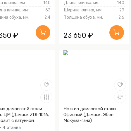
а клинка, мм:
140
Длина клинка, мм:
140
на клинка, мм:
33
Ширина клинка, мм:
29
ина обуха, мм:
2.4
Толщина обуха, мм:
2.6
 350 ₽
23 650 ₽
из дамасской стали
Нож из дамасской стали
с ЦМ (Дамаск ZDI-1016,
Офисный (Дамаск, Эбен,
озит с латунной
Мокумэ-ганэ)
осеткой соты)
• 4 отзыва