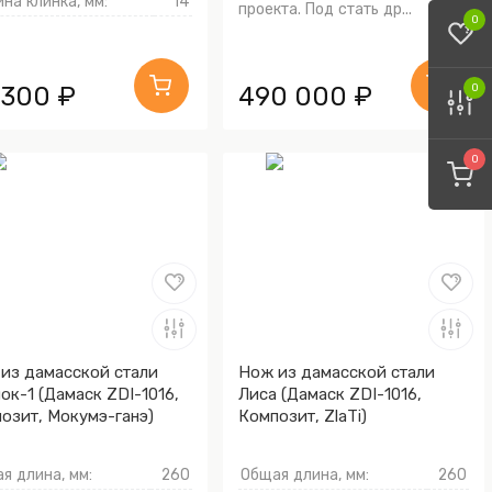
на клинка, мм:
14
проекта. Под стать др...
0
 300 ₽
490 000 ₽
0
0
из дамасской стали
Нож из дамасской стали
ок-1 (Дамаск ZDI-1016,
Лиса (Дамаск ZDI-1016,
озит, Мокумэ-ганэ)
Композит, ZlaTi)
я длина, мм:
260
Общая длина, мм:
260