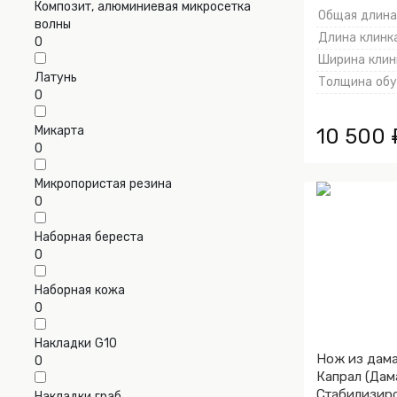
Композит, алюминиевая микросетка
Общая длина,
волны
Длина клинка
0
Ширина клинк
Латунь
Толщина обух
0
Микарта
10 500 
0
Микропористая резина
0
Наборная береста
0
Наборная кожа
0
Накладки G10
Нож из дама
0
Капрал (Дам
Стабилизир
Накладки граб