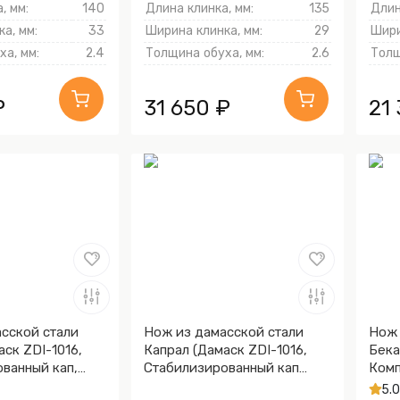
, мм:
140
Длина клинка, мм:
135
Длин
а, мм:
33
Ширина клинка, мм:
29
Шири
а, мм:
2.4
Толщина обуха, мм:
2.6
Толщ
₽
31 650 ₽
21
сской стали
Нож из дамасской стали
Нож 
аск ZDI-1016,
Капрал (Дамаск ZDI-1016,
Бека
ванный кап,
Стабилизированный кап
Комп
клёна Графитовый,
микр
5.0