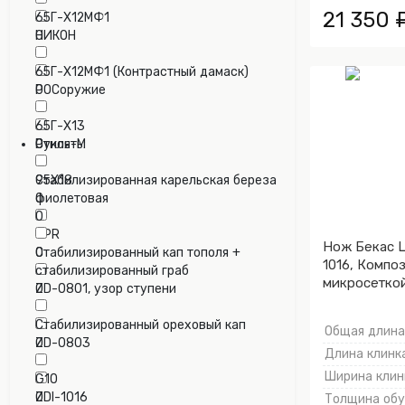
21 350 
65Г-Х12МФ1
НИКОН
0
0
65Г-Х12МФ1 (Контрастный дамаск)
РОСоружие
0
0
65Г-Х13
Стиль-М
0
Рукоять:
0
95Х18
Cтабилизированная карельская береза
0
фиолетовая
0
CPR
Нож Бекас Ц
0
Cтабилизированный кап тополя +
1016, Композ
стабилизированный граб
микросеткой
ZD-0801, узор ступени
0
0
Cтабилизированный ореховый кап
Общая длина,
ZD-0803
0
Длина клинка
0
Ширина клинк
G10
ZDI-1016
0
Толщина обух