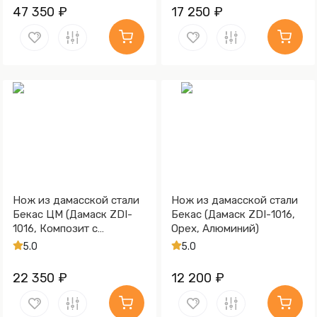
коричневая, Медь)
47 350 ₽
17 250 ₽
Нож из дамасской стали
Нож из дамасской стали
Бекас ЦМ (Дамаск ZDI-
Бекас (Дамаск ZDI-1016,
1016, Композит с
Орех, Алюминий)
бронзовой микросеткой
5.0
5.0
луна)
22 350 ₽
12 200 ₽