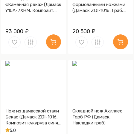
«Каменная река» (Дамаск
формованными ножнами
У10А-7ХНМ, Композит,
(Дамаск ZDI-1016, Граб,
Литьё, Золочение клинка
Мокумэ-ганэ, Текстолит)
гарды и тыльника)
93 000 ₽
20 500 ₽
Нож из дамасской стали
Складной нож Ахиллес
Бекас (Дамаск ZDI-1016,
Герб РФ (Дамаск,
Композит кукуруза синяя,
Накладки граб)
ZlaTi)
5.0