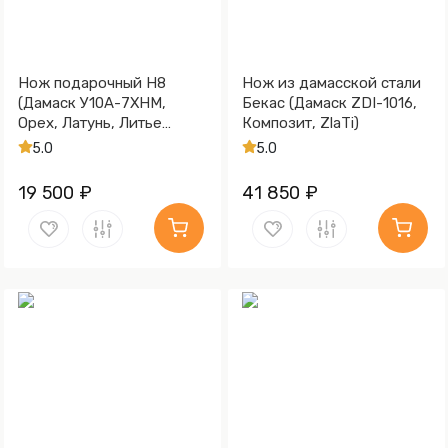
Нож подарочный Н8
Нож из дамасской стали
(Дамаск У10А-7ХНМ,
Бекас (Дамаск ZDI-1016,
Орех, Латунь, Литье
Композит, ZlaTi)
Медведь, Золочение
5.0
5.0
клинка гарды и тыльника)
19 500 ₽
41 850 ₽