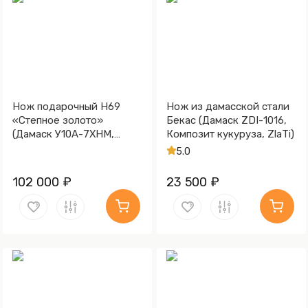
Нож подарочный Н69
Нож из дамасской стали
«Степное золото»
Бекас (Дамаск ZDI-1016,
(Дамаск У10А-7ХНМ,
Композит кукуруза, ZlaTi)
Композит, Литьё,
5.0
Золочение клинка гарды
и тыльника)
102 000 ₽
23 500 ₽