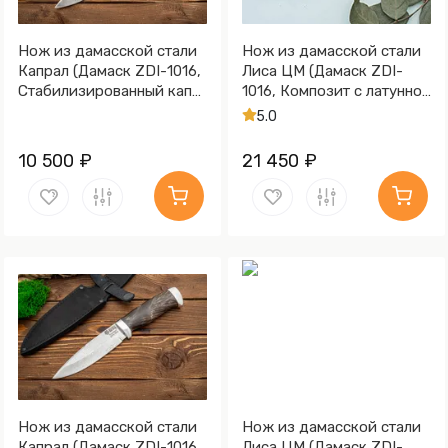
Нож из дамасской стали
Нож из дамасской стали
Капрал (Дамаск ZDI-1016,
Лиса ЦМ (Дамаск ZDI-
Стабилизированный кап
1016, Композит с латунной
клёна, Алюминий)
и бронзовой
5.0
микросеткой волны)
10 500 ₽
21 450 ₽
Нож из дамасской стали
Нож из дамасской стали
Капрал (Дамаск ZDI-1016,
Лиса ЦМ (Дамаск ZDI-