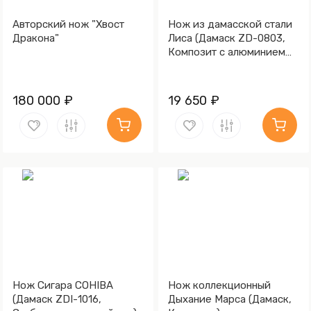
Авторский нож "Хвост
Нож из дамасской стали
Дракона"
Лиса (Дамаск ZD-0803,
Композит с алюминием
микросеткой "соты",
Мокумэ-ганэ)
180 000 ₽
19 650 ₽
Нож Сигара COHIBA
Нож коллекционный
(Дамаск ZDI-1016,
Дыхание Марса (Дамаск,