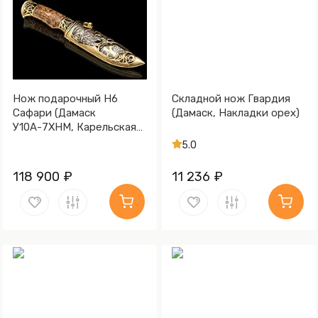
Нож подарочный Н6
Складной нож Гвардия
Сафари (Дамаск
(Дамаск, Накладки орех)
У10А-7ХНМ, Карельская
берёза, Литьё, Золочение
5.0
клинка гарды и тыльника)
118 900 ₽
11 236 ₽