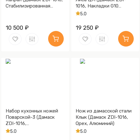
Стабилизированная
1016, Накладки G10
древесина, Алюминий)
зелёный)
5.0
10 500 ₽
19 250 ₽
Набор кухонных ножей
Нож из дамасской стали
Поварской-3 (Дамаск
Клык (Дамаск ZDI-1016,
ZDI-1016,
Орех, Алюминий)
Стабилизированная
5.0
5.0
карельская береза