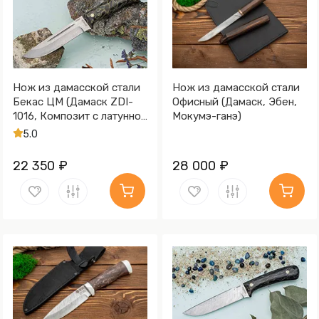
Нож из дамасской стали
Нож из дамасской стали
Бекас ЦМ (Дамаск ZDI-
Офисный (Дамаск, Эбен,
1016, Композит с латунной
Мокумэ-ганэ)
микросеткой соты)
5.0
22 350 ₽
28 000 ₽