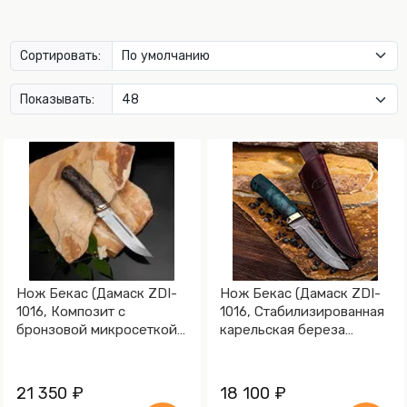
Сортировать:
Показывать:
Нож Бекас (Дамаск ZDI-
Нож Бекас (Дамаск ZDI-
1016, Композит с
1016, Стабилизированная
бронзовой микросеткой
карельская береза
волны, Мокумэ-ганэ)
лазурная, Мокумэ-ганэ)
21 350 ₽
18 100 ₽