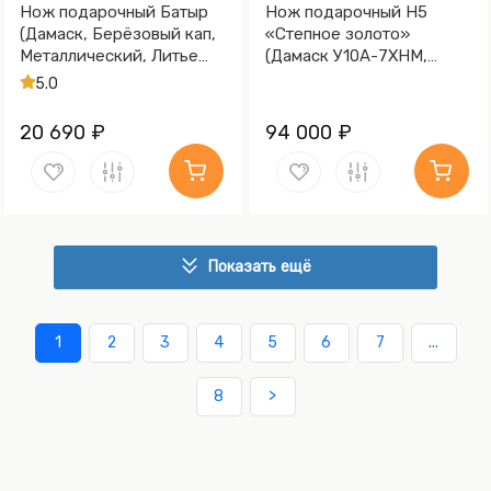
Нож подарочный Батыр
Нож подарочный Н5
(Дамаск, Берёзовый кап,
«Степное золото»
Металлический, Литье
(Дамаск У10А-7ХНМ,
Медведь)
Комбинированная люкс,
5.0
Литьё, Золочение клинка
гарды и тыльника)
20 690 ₽
94 000 ₽
Показать ещё
1
2
3
4
5
6
7
...
8
>