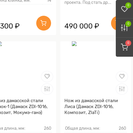
на клинка, мм:
14
проекта. Под стать др...
0
 300 ₽
490 000 ₽
0
0
из дамасской стали
Нож из дамасской стали
ок-1 (Дамаск ZDI-1016,
Лиса (Дамаск ZDI-1016,
озит, Мокумэ-ганэ)
Композит, ZlaTi)
я длина, мм:
260
Общая длина, мм:
260