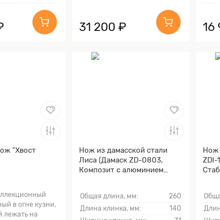
₽
31 200 ₽
16
ож "Хвост
Нож из дамасской стали
Нож 
Лиса (Дамаск ZD-0803,
ZDI-
Композит с алюминием
Стаб
микросеткой "соты",
Мокумэ-ганэ)
оллекционный
Общая длина, мм:
260
Обща
ый в огне кузни,
Длина клинка, мм:
140
Длин
й лежать на