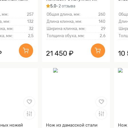
иний)
бронзовой микросеткой
древ
5.0
• 2 отзыва
волны)
, мм:
257
Общая длина, мм:
260
Обща
, мм:
132
Длина клинка, мм:
140
Длин
ка, мм:
32
Ширина клинка, мм:
29
Шири
ха, мм:
2,5
Толщина обуха, мм:
2.6
Толщ
₽
21 450 ₽
10
нных ножей
Нож из дамасской стали
Нож 