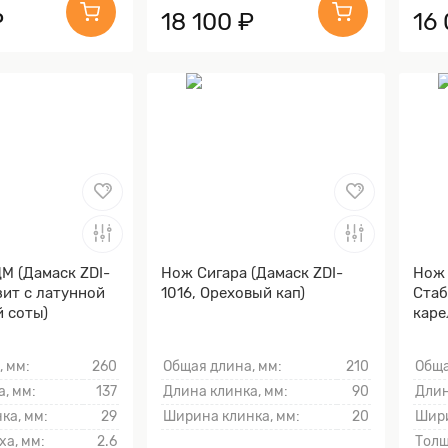
₽
18 100 ₽
16
М (Дамаск ZDI-
Нож Сигара (Дамаск ZDI-
Нож 
зит с латунной
1016, Ореховый кап)
Cтаб
 соты)
каре
фиол
, мм:
260
Общая длина, мм:
210
Обща
, мм:
137
Длина клинка, мм:
90
Длин
ка, мм:
29
Ширина клинка, мм:
20
Шири
ха, мм:
2.6
Толщ