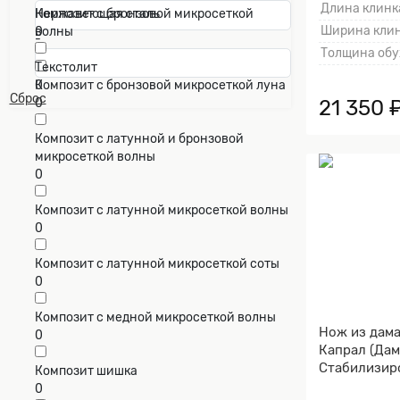
Длина клинка
Композит с бронзовой микросеткой
Нержавеющая сталь
Ширина клин
волны
0
-
0
Толщина обу
Текстолит
Композит с бронзовой микросеткой луна
0
Сброс
21 350 
0
Композит с латунной и бронзовой
микросеткой волны
0
Композит с латунной микросеткой волны
0
Композит с латунной микросеткой соты
0
Композит с медной микросеткой волны
Нож из дама
0
Капрал (Дам
Стабилизир
Композит шишка
Алюминий)
0