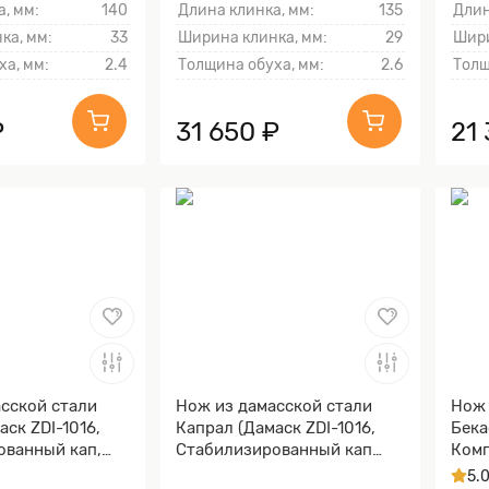
, мм:
140
Длина клинка, мм:
135
Длин
ка, мм:
33
Ширина клинка, мм:
29
Шири
ха, мм:
2.4
Толщина обуха, мм:
2.6
Толщ
₽
31 650 ₽
21
сской стали
Нож из дамасской стали
Нож 
аск ZDI-1016,
Капрал (Дамаск ZDI-1016,
Бека
ованный кап,
Стабилизированный кап
Комп
клёна Графитовый,
микр
5.