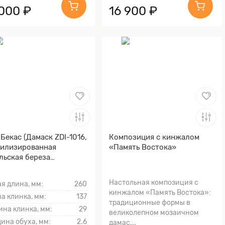
 000 ₽
16 900 ₽
Бекас (Дамаск ZDI-1016,
Композиция с кинжалом
илизированная
«Память Востока»
льская береза
етовая, Мокумэ-ганэ)
Настольная композиция с
я длина, мм:
260
кинжалом «Память Востока»:
а клинка, мм:
137
традиционные формы в
на клинка, мм:
29
великолепном мозаичном
ина обуха, мм:
2.6
дамас...