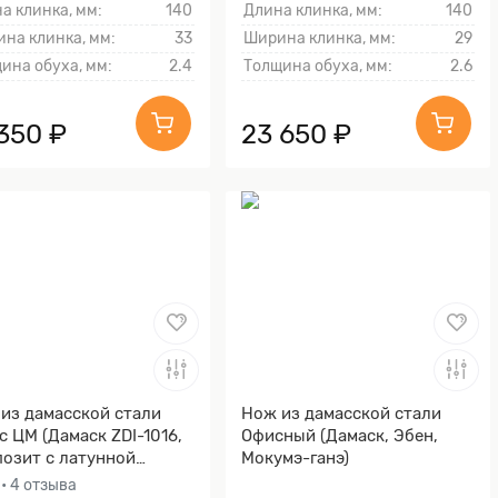
а клинка, мм:
140
Длина клинка, мм:
140
на клинка, мм:
33
Ширина клинка, мм:
29
ина обуха, мм:
2.4
Толщина обуха, мм:
2.6
 350 ₽
23 650 ₽
из дамасской стали
Нож из дамасской стали
с ЦМ (Дамаск ZDI-1016,
Офисный (Дамаск, Эбен,
озит с латунной
Мокумэ-ганэ)
осеткой соты)
0
• 4 отзыва