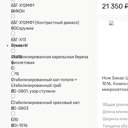
21 350 
65Г-Х12МФ1
НИКОН
0
0
65Г-Х12МФ1 (Контрастный дамаск)
РОСоружие
0
0
65Г-Х13
Стиль-М
0
Рукоять:
0
95Х18
Cтабилизированная карельская береза
0
фиолетовая
0
CPR
Нож Бекас Ц
0
Cтабилизированный кап тополя +
1016, Компо
стабилизированный граб
микросеткой
ZD-0801, узор ступени
0
0
Cтабилизированный ореховый кап
Общая длина
ZD-0803
0
Длина клинка
0
Ширина клин
G10
ZDI-1016
0
Толщина обу