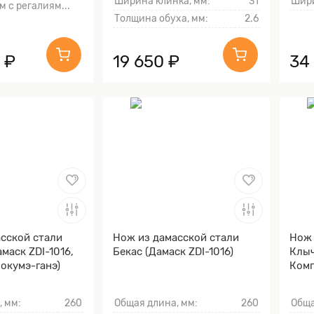
Ширина клинка, мм:
31
Шири
м с регалиям...
Толщина обуха, мм:
2.6
 ₽
19 650 ₽
34
сской стали
Нож из дамасской стали
Нож 
маск ZDI-1016,
Бекас (Дамаск ZDI-1016)
Клыч
окумэ-ганэ)
Комп
, мм:
260
Общая длина, мм:
260
Обща