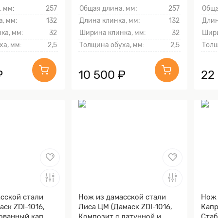
Алюминий)
, мм:
257
Общая длина, мм:
257
Обща
, мм:
132
Длина клинка, мм:
132
Длин
ка, мм:
32
Ширина клинка, мм:
32
Шири
ха, мм:
2,5
Толщина обуха, мм:
2,5
Толщ
₽
10 500 ₽
22
сской стали
Нож из дамасской стали
Нож 
аск ZDI-1016,
Лиса ЦМ (Дамаск ZDI-1016,
Капр
ованный кап
Композит с латунной и
Стаб