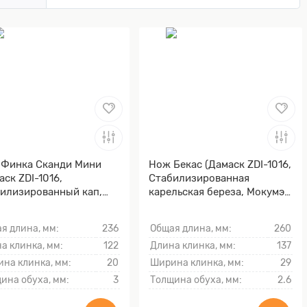
Финка Сканди Мини
Нож Бекас (Дамаск ZDI-1016,
аск ZDI-1016,
Стабилизированная
илизированный кап,
карельская береза, Мокумэ-
мэ-ганэ)
ганэ)
я длина, мм:
236
Общая длина, мм:
260
а клинка, мм:
122
Длина клинка, мм:
137
на клинка, мм:
20
Ширина клинка, мм:
29
ина обуха, мм:
3
Толщина обуха, мм:
2.6