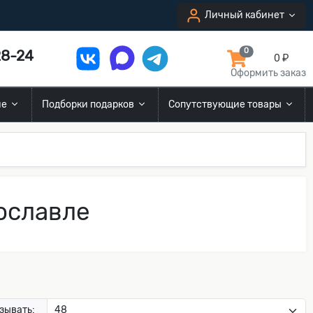
Личный кабинет
8-24
0
0 ₽
Оформить заказ
ие
Подборки подарков
Сопутствующие товары
ославле
зывать: