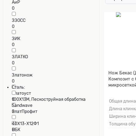
АиР
0
ЗЗОСС
0
ЗИК
0
ЗЛАТКО
0
Нож Бекас (
Златонож
Композит с
0
микросетко
Сталь:
Мокумэ-ганэ
Златоуст
0
100Х13М, Пескоструйная обработка
Общая длина
Sandwave
Длина клинка
ЗлатПрофит
0
Ширина клин
0
40Х13-Х12Ф1
Толщина обу
НБК
0
0