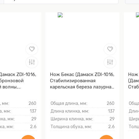
Дамаск ZDI-1016,
Нож Бекас (Дамаск ZDI-1016,
Нож 
 бронзовой
Стабилизированная
(Дам
й волны,
карельская береза лазурная,
Стаб
)
Мокумэ-ганэ)
Моку
, мм:
260
Общая длина, мм:
260
Обща
, мм:
137
Длина клинка, мм:
137
Длин
ка, мм:
29
Ширина клинка, мм:
29
Шири
ха, мм:
2.6
Толщина обуха, мм:
2.6
Толщ