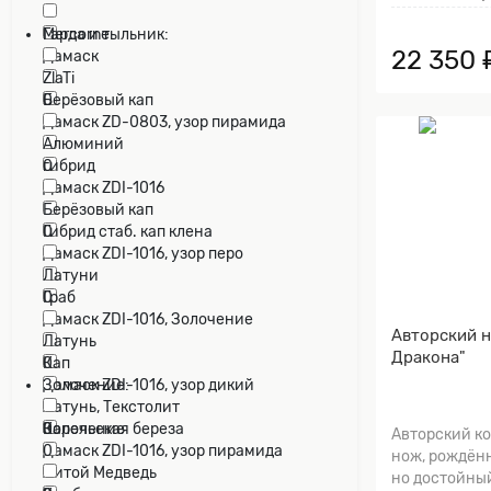
0
Mercorne
Гарда и тыльник:
22 350 
Дамаск
0
0
ZlaTi
Берёзовый кап
0
Дамаск ZD-0803, узор пирамида
0
0
Алюминий
гибрид
0
Дамаск ZDI-1016
0
0
Берёзовый кап
Гибрид стаб. кап клена
0
Дамаск ZDI-1016, узор перо
0
0
Латуни
Граб
0
Дамаск ZDI-1016, Золочение
0
Авторский н
0
Латунь
Дракона"
Кап
0
Дамаск ZDI-1016, узор дикий
0
Золочение:
0
Латунь, Текстолит
Карельская береза
0
Золочение
Авторский к
Дамаск ZDI-1016, узор пирамида
0
0
нож, рождённ
0
Литой Медведь
но достойны