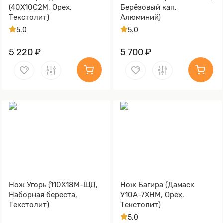
(40Х10С2М, Орех,
Берёзовый кап,
Текстолит)
Алюминий)
5.0
5.0
5 220 ₽
5 700 ₽
Нож Угорь (110Х18М-ШД,
Нож Багира (Дамаск
Наборная береста,
У10А-7ХНМ, Орех,
Текстолит)
Текстолит)
5.0