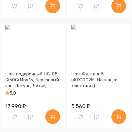
Нож подарочный НС-05
Нож Фултанг 5
(X50CrMoV15, Берёзовый
(40Х10С2М, Накладки
кап, Латунь, Литьё,
текстолит)
Золочение клинка гарды
5.0
и тыльника)
17 990 ₽
5 560 ₽