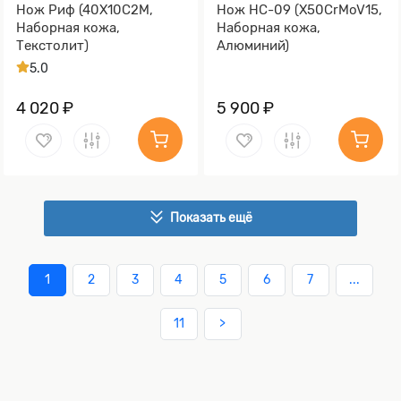
Нож Риф (40Х10С2М,
Нож НС-09 (X50CrMoV15,
Наборная кожа,
Наборная кожа,
Текстолит)
Алюминий)
5.0
4 020 ₽
5 900 ₽
Показать ещё
1
2
3
4
5
6
7
...
11
>