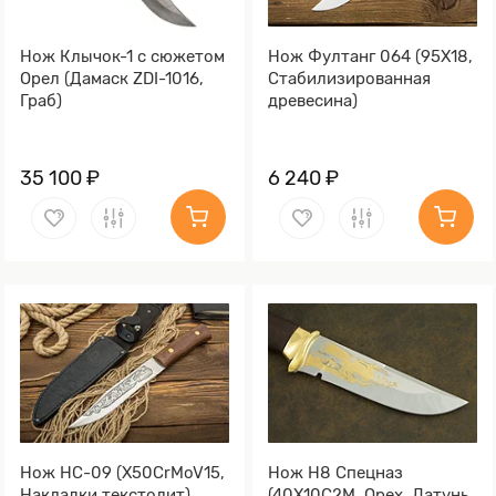
Нож Клычок-1 с сюжетом
Нож Фултанг 064 (95Х18,
Орел (Дамаск ZDI-1016,
Стабилизированная
Граб)
древесина)
35 100 ₽
6 240 ₽
Нож НС-09 (X50CrMoV15,
Нож Н8 Спецназ
Накладки текстолит)
(40Х10С2М, Орех, Латунь,