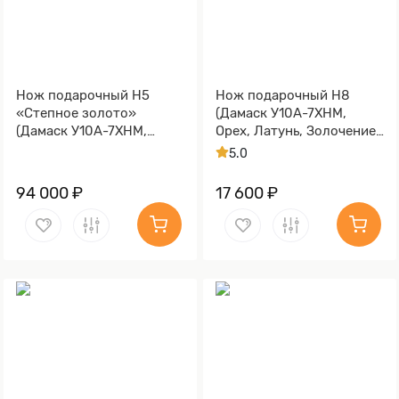
Нож подарочный Н5
Нож подарочный Н8
«Степное золото»
(Дамаск У10А-7ХНМ,
(Дамаск У10А-7ХНМ,
Орех, Латунь, Золочение
Комбинированная люкс,
клинка гарды и тыльника)
5.0
Литьё, Золочение клинка
гарды и тыльника)
94 000 ₽
17 600 ₽