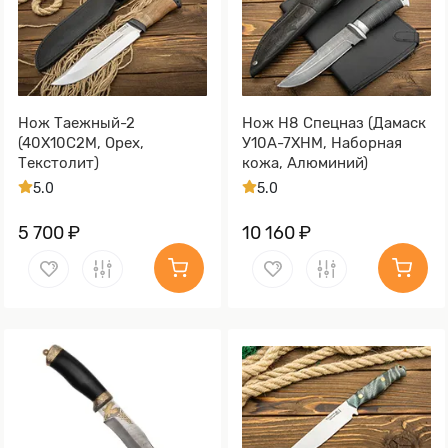
Нож Таежный-2
Нож Н8 Спецназ (Дамаск
(40Х10С2М, Орех,
У10А-7ХНМ, Наборная
Текстолит)
кожа, Алюминий)
5.0
5.0
5 700 ₽
10 160 ₽