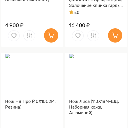
Золочение клинка гарды
и тыльника)
5.0
4 900 ₽
16 400 ₽
Нож Н8 Про (40Х10С2М,
Нож Лиса (110Х18М-ШД,
Резина)
Наборная кожа,
Алюминий)