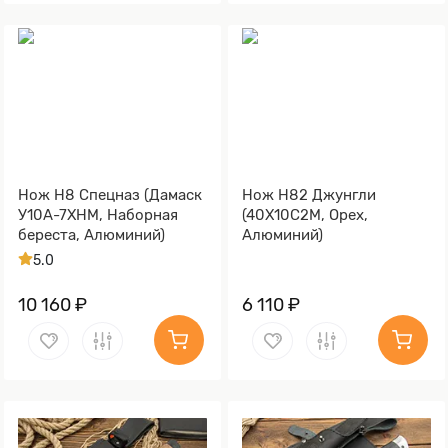
Нож Н8 Спецназ (Дамаск
Нож Н82 Джунгли
У10А-7ХНМ, Наборная
(40Х10С2М, Орех,
береста, Алюминий)
Алюминий)
5.0
10 160 ₽
6 110 ₽