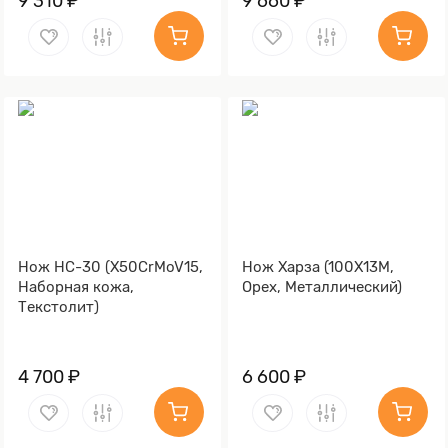
9 310 ₽
9 660 ₽
Нож НС-30 (X50CrMoV15,
Нож Харза (100Х13М,
Наборная кожа,
Орех, Металлический)
Текстолит)
4 700 ₽
6 600 ₽