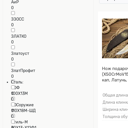
АиР
0
ЗЗОСС
0
ЗЛАТКО
0
Златоуст
0
Нож подаро
ЗлатПрофит
(X50CrMoV15
0
кап, Латунь
Сталь:
клинка гард
ЗОФ
0
100Х13М
Общая длина
0
Длина клинка
РОСоружие
Ширина клин
0
110Х18М-ШД
0
Толщина обу
Стиль-М
0
30Х13-Х12Ф1