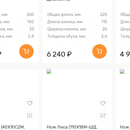
, мм:
260
Общая длина, мм:
225
Обща
, мм:
140
Длина клинка, мм:
115
Длин
ка, мм:
33
Ширина клинка, мм:
26
Шири
ха, мм:
2.4
Толщина обуха, мм:
2.6
Толщ
₽
6 240 ₽
4 
 (40Х10С2М,
Нож Лиса (110Х18М-ШД,
Нож 