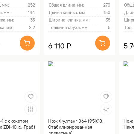
, мм:
252
Общая длина, мм:
270
Обща
, мм:
144
Длина клинка, мм:
150
Длин
ка, мм:
35
Ширина клинка, мм:
35
Шири
ха, мм:
2.2
Толщина обуха, мм:
5
Толщ
₽
6 110 ₽
5 
-1 с сюжетом
Нож Фултанг 064 (95Х18,
Нож 
 ZDI-1016, Граб)
Стабилизированная
Накл
древесина)