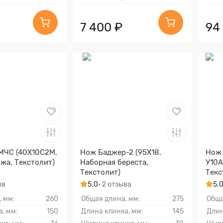
₽
7 400 ₽
94
МЧС (40Х10С2М,
Нож Баджер-2 (95Х18,
Нож 
жа, Текстолит)
Наборная береста,
У10А
Текстолит)
Текс
ыв
5.0
• 2 отзыва
5.
, мм:
260
Общая длина, мм:
275
Обща
, мм:
150
Длина клинка, мм:
145
Длин