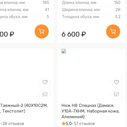
а клинка, мм:
185
Длина клинка, мм:
150
на клинка, мм:
41
Ширина клинка, мм:
28
ина обуха, мм:
5
Толщина обуха, мм:
3.2
700 ₽
6 600 ₽
Таежный-2 (40Х10С2М,
Нож Н8 Спецназ (Дамаск
, Текстолит)
У10А-7ХНМ, Наборная кожа,
Алюминий)
0
• 28 отзывов
5.0
• 57 отзывов