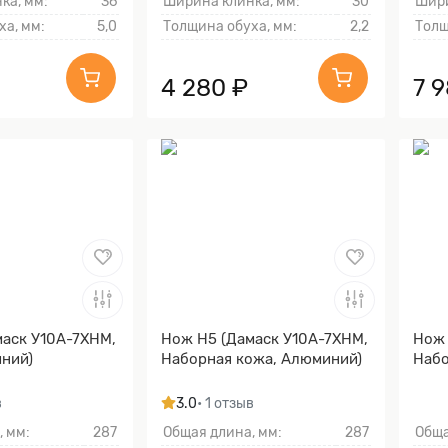
ка, мм:
36
Ширина клинка, мм:
30
Шири
ха, мм:
5,0
Толщина обуха, мм:
2,2
Толщ
4 280 ₽
7 
маск У10А-7ХНМ,
Нож Н5 (Дамаск У10А-7ХНМ,
Нож 
ний)
Наборная кожа, Алюминий)
Набо
в
3.0
• 1 отзыв
, мм:
287
Общая длина, мм:
287
Обща