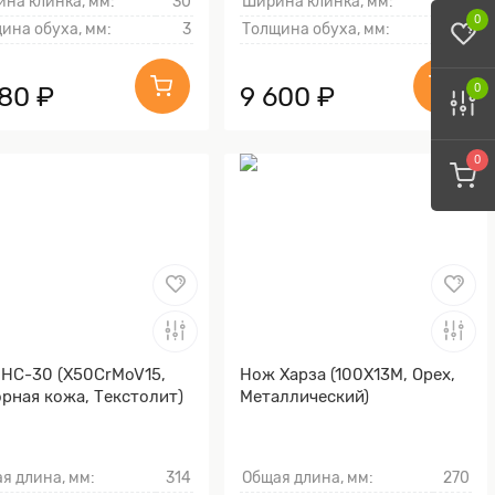
на клинка, мм:
30
Ширина клинка, мм:
30
0
ина обуха, мм:
3
Толщина обуха, мм:
2.2
980 ₽
9 600 ₽
0
0
НС-30 (X50CrMoV15,
Нож Харза (100Х13М, Орех,
рная кожа, Текстолит)
Металлический)
я длина, мм:
314
Общая длина, мм:
270