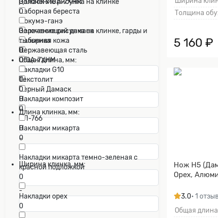
Ширина клин
Дамаск У10А-7ХНМ
0
Золочение рисунка на клинке
0
Наборная береста
0
Толщина обу
0
Мокумэ-ганэ
Нержавеющий дамаск
0
Золочение рисунка на клинке, гарды и
5 160 ₽
0
Наборная кожа
тыльника
0
Нержавеющая сталь
0
У10А-7ХНМ
0
Общая длина, мм:
0
Накладки G10
0
Текстолит
-
Черный Дамаск
0
0
Накладки композит
0
Длина клинка, мм:
ЭП-766
0
Накладки микарта
0
-
Накладки микарта темно-зеленая с
Ширина клинка, мм:
Нож Н5 (Да
красной подложкой
Орех, Алюми
0
-
Накладки орех
3.0
• 1 отзы
0
Общая длина