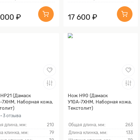
 000 ₽
17 600 ₽
НР21 (Дамаск
Нож Н90 (Дамаск
-7ХНМ, Наборная кожа,
У10А-7ХНМ, Наборная кожа,
толит)
Текстолит)
0
• 3 отзыва
я длина, мм:
210
Общая длина, мм:
263
а клинка, мм:
79
Длина клинка, мм:
133