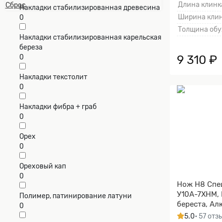
Длина клинка
Сброс
Накладки стабилизированная древесина
Ширина клин
0
Толщина обу
Накладки стабилизированная карельская
береза
9 310 ₽
0
Накладки текстолит
0
Накладки фибра + граб
0
Орех
0
Ореховый кап
0
Нож Н8 Спе
У10А-7ХНМ,
Полимер, патинирование латуни
береста, Ал
0
5.0
• 57 отз