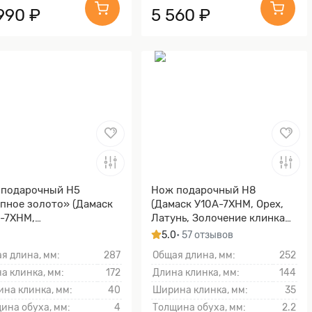
990 ₽
5 560 ₽
 подарочный Н5
Нож подарочный Н8
пное золото» (Дамаск
(Дамаск У10А-7ХНМ, Орех,
-7ХНМ,
Латунь, Золочение клинка
инированная люкс,
гарды и тыльника)
5.0
• 57 отзывов
ё, Золочение клинка
я длина, мм:
287
Общая длина, мм:
252
ы и тыльника)
а клинка, мм:
172
Длина клинка, мм:
144
на клинка, мм:
40
Ширина клинка, мм:
35
ина обуха, мм:
4
Толщина обуха, мм:
2.2