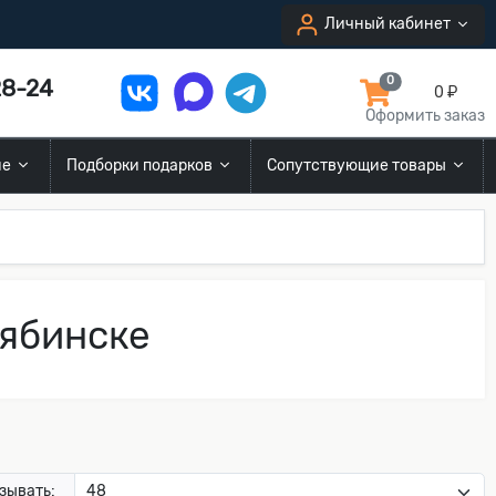
Личный кабинет
8-24
0
0 ₽
Оформить заказ
ие
Подборки подарков
Сопутствующие товары
лябинске
зывать: