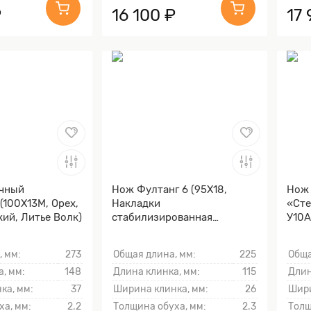
₽
16 100 ₽
17 
чный
Нож Фултанг 6 (95Х18,
Нож
(100Х13М, Орех,
Накладки
«Сте
ий, Литье Волк)
стабилизированная
У10А
карельская береза)
Комб
Лить
, мм:
273
Общая длина, мм:
225
Обща
гард
, мм:
148
Длина клинка, мм:
115
Длин
ка, мм:
37
Ширина клинка, мм:
26
Шири
ха, мм:
2.2
Толщина обуха, мм:
2.3
Толщ