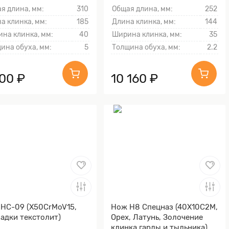
я длина, мм:
310
Общая длина, мм:
252
а клинка, мм:
185
Длина клинка, мм:
144
на клинка, мм:
40
Ширина клинка, мм:
35
ина обуха, мм:
5
Толщина обуха, мм:
2.2
700 ₽
10 160 ₽
НС-09 (X50CrMoV15,
Нож Н8 Спецназ (40Х10С2М,
адки текстолит)
Орех, Латунь, Золочение
клинка гарды и тыльника)