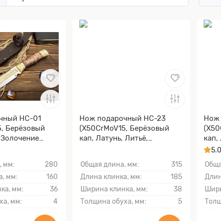
чный НС-01
Нож подарочный НС-23
Нож
, Берёзовый
(X50CrMoV15, Берёзовый
(X50
, Золочение
кап, Латунь, Литьё,
кап,
ы и тыльника)
Золочение клинка гарды и
Золо
5.
тыльника)
тыль
, мм:
280
Общая длина, мм:
315
Обща
, мм:
160
Длина клинка, мм:
185
Длин
ка, мм:
36
Ширина клинка, мм:
38
Шири
ха, мм:
4
Толщина обуха, мм:
5
Толщ