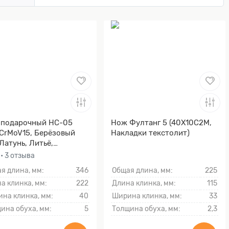
 подарочный НС-05
Нож Фултанг 5 (40Х10С2М,
CrMoV15, Берёзовый
Накладки текстолит)
 Латунь, Литьё,
чение клинка гарды и
0
• 3 отзыва
ника)
я длина, мм:
346
Общая длина, мм:
225
а клинка, мм:
222
Длина клинка, мм:
115
на клинка, мм:
40
Ширина клинка, мм:
33
ина обуха, мм:
5
Толщина обуха, мм:
2,3