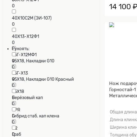
14 100 
0
40Х10С2М (ЭИ-107)
0
40Х13-Х12Ф1
0
Рукоять:
65Г-Х12МФ1
0
95Х18, Накладки G10
0
65Г-Х13
0
95Х18, Накладки G10 Красный
Нож подаро
0
Горностай-1 
95Х18
Металлическ
0
Берёзовый кап
0
CPR
Общая длина
0
Гибрид стаб. кап клена
Длина клинка
0
Ширина клин
D2
0
Граб
Толщина обу