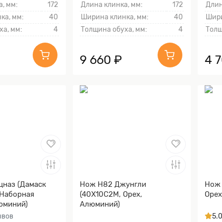
, мм:
172
Длина клинка, мм:
172
Длин
ка, мм:
40
Ширина клинка, мм:
40
Шири
ха, мм:
4
Толщина обуха, мм:
4
Толщ
9 660 ₽
4 
цназ (Дамаск
Нож Н82 Джунгли
Нож 
 Наборная
(40Х10С2М, Орех,
Орех
юминий)
Алюминий)
ывов
5.