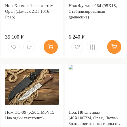
Нож Клычок-1 с сюжетом
Нож Фултанг 064 (95Х18,
Орел (Дамаск ZDI-1016,
Стабилизированная
Граб)
древесина)
35 100 ₽
6 240 ₽
Нож НС-09 (X50CrMoV15,
Нож Н8 Спецназ
Накладки текстолит)
(40Х10С2М, Орех, Латунь,
Золочение клинка гарды и