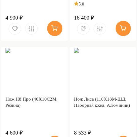
тыльника)
5.0
4 900 ₽
16 400 ₽
Нож Н8 Про (40Х10С2М,
Нож Лиса (110Х18М-ШД,
Резина)
Наборная кожа, Алюминий)
4 600 ₽
8 533 ₽