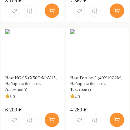
8 109 ₽
7 367 ₽
Нож НС-05 (X50CrMoV15,
Нож Гелиос-2 (40Х10С2М,
Наборная береста,
Наборная береста,
Алюминий)
Текстолит)
5.0
4.0
6 200 ₽
4 280 ₽