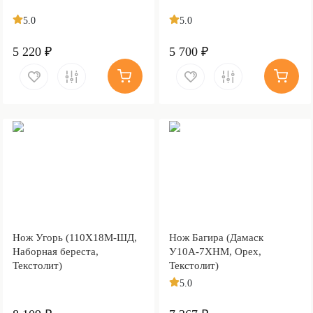
5.0
5.0
5 220 ₽
5 700 ₽
Нож Угорь (110Х18М-ШД,
Нож Багира (Дамаск
Наборная береста,
У10А-7ХНМ, Орех,
Текстолит)
Текстолит)
5.0