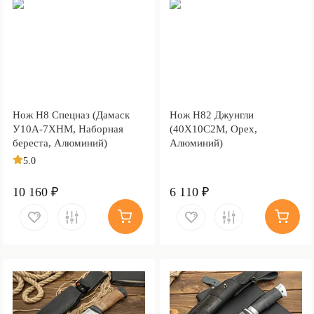
Нож Н8 Спецназ (Дамаск
Нож Н82 Джунгли
У10А-7ХНМ, Наборная
(40Х10С2М, Орех,
береста, Алюминий)
Алюминий)
5.0
10 160 ₽
6 110 ₽