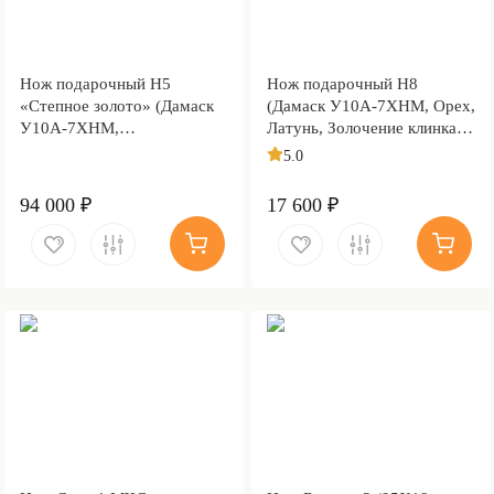
Нож подарочный Н5
Нож подарочный Н8
«Степное золото» (Дамаск
(Дамаск У10А-7ХНМ, Орех,
У10А-7ХНМ,
Латунь, Золочение клинка
Комбинированная люкс,
гарды и тыльника)
5.0
Литьё, Золочение клинка
гарды и тыльника)
94 000 ₽
17 600 ₽