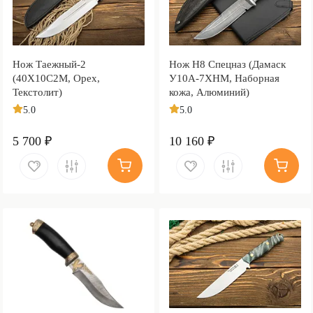
Нож Таежный-2
Нож Н8 Спецназ (Дамаск
(40Х10С2М, Орех,
У10А-7ХНМ, Наборная
Текстолит)
кожа, Алюминий)
5.0
5.0
5 700 ₽
10 160 ₽