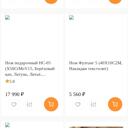
Нож подарочный НС-05
Нож Фултанг 5 (40Х10С2М,
(X50CrMoV15, Берёзовый
Накладки текстолит)
кап, Латунь, Литьё,
Золочение клинка гарды и
5.0
тыльника)
17 990 ₽
5 560 ₽