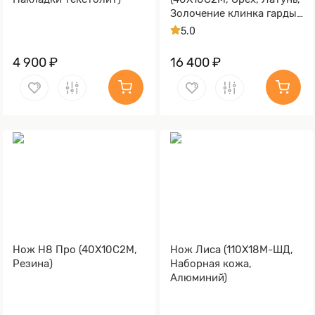
Золочение клинка гарды
и тыльника)
5.0
4 900 ₽
16 400 ₽
Нож Н8 Про (40Х10С2М,
Нож Лиса (110Х18М-ШД,
Резина)
Наборная кожа,
Алюминий)