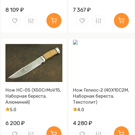
8 109 ₽
7 367 ₽
Нож НС-05 (X50CrMoV15,
Нож Гелиос-2 (40Х10С2М,
Наборная береста,
Наборная береста,
Алюминий)
Текстолит)
5.0
4.0
6 200 ₽
4 280 ₽