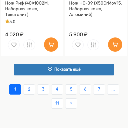
Нож Риф (40Х10С2М,
Нож НС-09 (X50CrMoV15,
Наборная кожа,
Наборная кожа,
Текстолит)
Алюминий)
5.0
4 020 ₽
5 900 ₽
Показать ещё
1
2
3
4
5
6
7
...
11
>