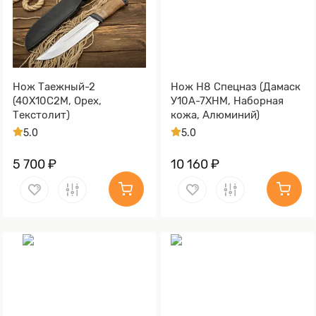
Нож Таежный-2
Нож Н8 Спецназ (Дамаск
(40Х10С2М, Орех,
У10А-7ХНМ, Наборная
Текстолит)
кожа, Алюминий)
5.0
5.0
5 700 ₽
10 160 ₽