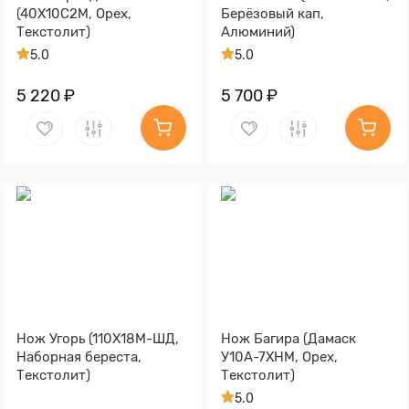
(40Х10С2М, Орех,
Берёзовый кап,
Текстолит)
Алюминий)
5.0
5.0
5 220 ₽
5 700 ₽
Нож Угорь (110Х18М-ШД,
Нож Багира (Дамаск
Наборная береста,
У10А-7ХНМ, Орех,
Текстолит)
Текстолит)
5.0