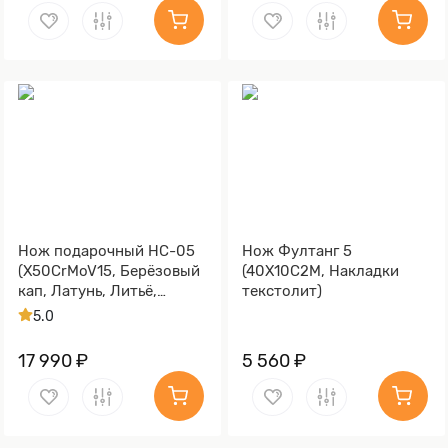
Нож подарочный НС-05
Нож Фултанг 5
(X50CrMoV15, Берёзовый
(40Х10С2М, Накладки
кап, Латунь, Литьё,
текстолит)
Золочение клинка гарды
5.0
и тыльника)
17 990 ₽
5 560 ₽