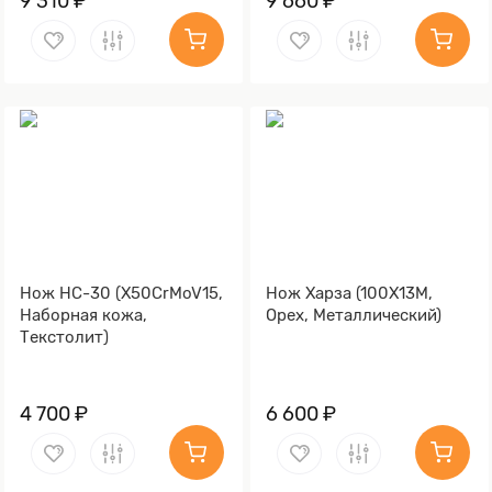
9 310 ₽
9 660 ₽
Нож НС-30 (X50CrMoV15,
Нож Харза (100Х13М,
Наборная кожа,
Орех, Металлический)
Текстолит)
4 700 ₽
6 600 ₽