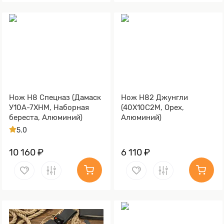
Нож Н8 Спецназ (Дамаск
Нож Н82 Джунгли
У10А-7ХНМ, Наборная
(40Х10С2М, Орех,
береста, Алюминий)
Алюминий)
5.0
10 160 ₽
6 110 ₽