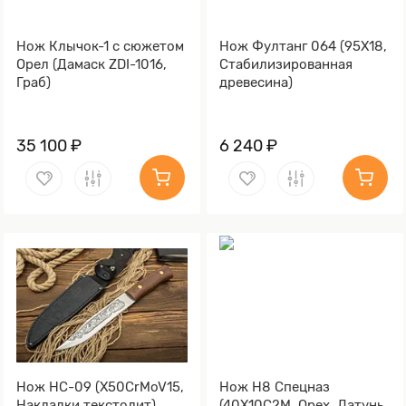
Нож Клычок-1 с сюжетом
Нож Фултанг 064 (95Х18,
Орел (Дамаск ZDI-1016,
Стабилизированная
Граб)
древесина)
35 100 ₽
6 240 ₽
Нож НС-09 (X50CrMoV15,
Нож Н8 Спецназ
Накладки текстолит)
(40Х10С2М, Орех, Латунь,