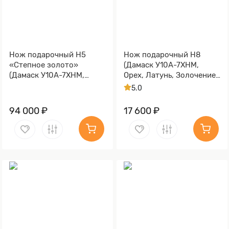
Нож подарочный Н5
Нож подарочный Н8
«Степное золото»
(Дамаск У10А-7ХНМ,
(Дамаск У10А-7ХНМ,
Орех, Латунь, Золочение
Комбинированная люкс,
клинка гарды и тыльника)
5.0
Литьё, Золочение клинка
гарды и тыльника)
94 000 ₽
17 600 ₽