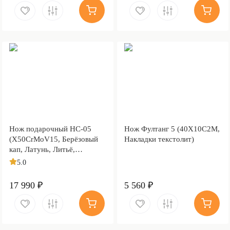
Нож подарочный НС-05
Нож Фултанг 5 (40Х10С2М,
(X50CrMoV15, Берёзовый
Накладки текстолит)
кап, Латунь, Литьё,
Золочение клинка гарды и
5.0
тыльника)
17 990 ₽
5 560 ₽