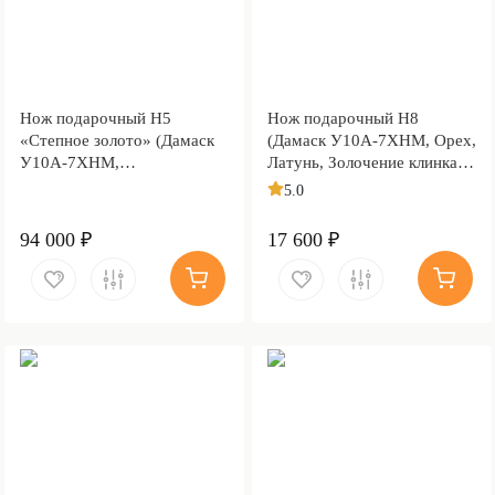
Нож подарочный Н5
Нож подарочный Н8
«Степное золото» (Дамаск
(Дамаск У10А-7ХНМ, Орех,
У10А-7ХНМ,
Латунь, Золочение клинка
Комбинированная люкс,
гарды и тыльника)
5.0
Литьё, Золочение клинка
гарды и тыльника)
94 000 ₽
17 600 ₽