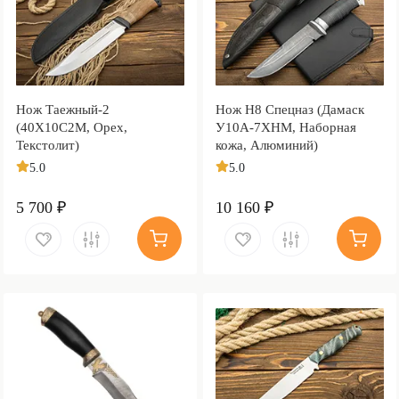
Нож Таежный-2
Нож Н8 Спецназ (Дамаск
(40Х10С2М, Орех,
У10А-7ХНМ, Наборная
Текстолит)
кожа, Алюминий)
5.0
5.0
5 700 ₽
10 160 ₽