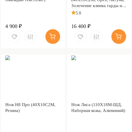
Золочение клинка гарды и
тыльника)
5.0
4 900 ₽
16 400 ₽
Нож Н8 Про (40Х10С2М,
Нож Лиса (110Х18М-ШД,
Резина)
Наборная кожа, Алюминий)