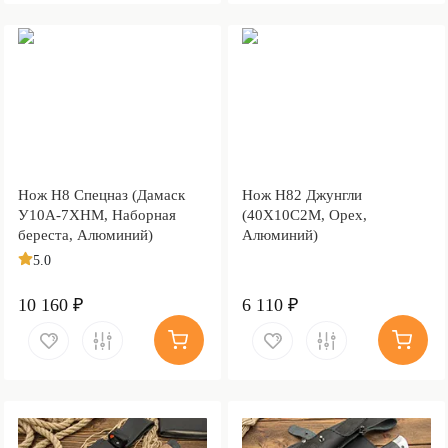
Нож Н8 Спецназ (Дамаск
Нож Н82 Джунгли
У10А-7ХНМ, Наборная
(40Х10С2М, Орех,
береста, Алюминий)
Алюминий)
5.0
10 160 ₽
6 110 ₽