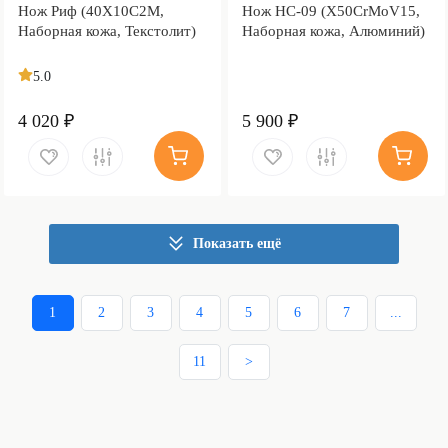
Нож Риф (40Х10С2М,
Нож НС-09 (X50CrMoV15,
Наборная кожа, Текстолит)
Наборная кожа, Алюминий)
5.0
4 020 ₽
5 900 ₽
Показать ещё
1
2
3
4
5
6
7
...
11
>