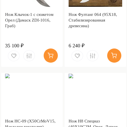
Нож Клычок-1 с сюжетом
Нож Фултанг 064 (95Х18,
Орел (Дамаск ZDI-1016,
Стабилизированная
Граб)
древесина)
35 100 ₽
6 240 ₽
Нож НС-09 (X50CrMoV15,
Нож Н8 Спецназ
Накладки текстолит)
(40Х10С2М, Орех, Латунь,