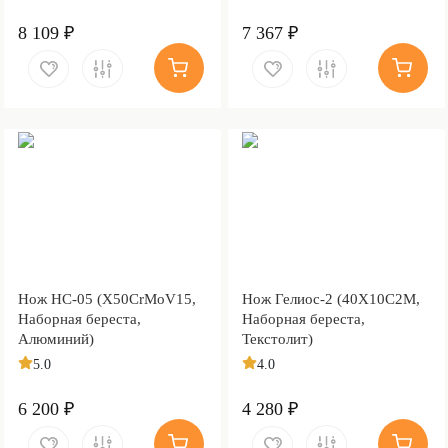
8 109 ₽
7 367 ₽
Нож НС-05 (X50CrMoV15,
Нож Гелиос-2 (40Х10С2М,
Наборная береста,
Наборная береста,
Алюминий)
Текстолит)
5.0
4.0
6 200 ₽
4 280 ₽