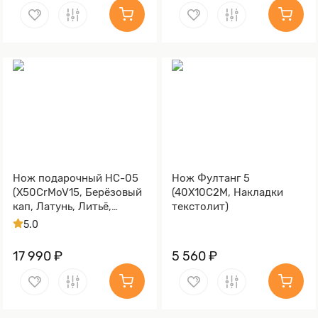
Нож подарочный НС-05
Нож Фултанг 5
(X50CrMoV15, Берёзовый
(40Х10С2М, Накладки
кап, Латунь, Литьё,
текстолит)
Золочение клинка гарды
5.0
и тыльника)
17 990 ₽
5 560 ₽