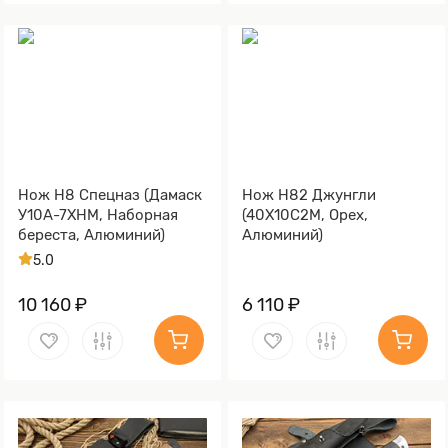
Нож Н8 Спецназ (Дамаск
Нож Н82 Джунгли
У10А-7ХНМ, Наборная
(40Х10С2М, Орех,
береста, Алюминий)
Алюминий)
5.0
10 160 ₽
6 110 ₽