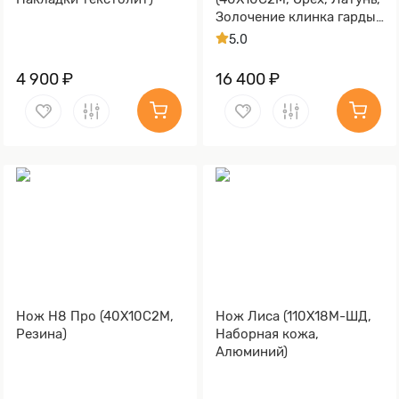
Золочение клинка гарды
и тыльника)
5.0
4 900 ₽
16 400 ₽
Нож Н8 Про (40Х10С2М,
Нож Лиса (110Х18М-ШД,
Резина)
Наборная кожа,
Алюминий)