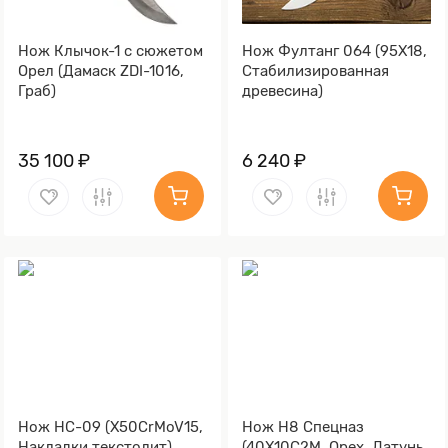
Нож Клычок-1 с сюжетом
Нож Фултанг 064 (95Х18,
Орел (Дамаск ZDI-1016,
Стабилизированная
Граб)
древесина)
35 100 ₽
6 240 ₽
Нож НС-09 (X50CrMoV15,
Нож Н8 Спецназ
Накладки текстолит)
(40Х10С2М, Орех, Латунь,