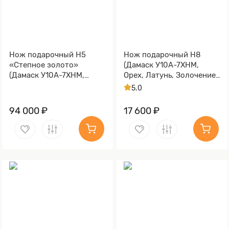
Нож подарочный Н5
Нож подарочный Н8
«Степное золото»
(Дамаск У10А-7ХНМ,
(Дамаск У10А-7ХНМ,
Орех, Латунь, Золочение
Комбинированная люкс,
клинка гарды и тыльника)
5.0
Литьё, Золочение клинка
гарды и тыльника)
94 000 ₽
17 600 ₽