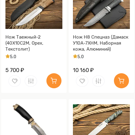
Нож Таежный-2
Нож Н8 Спецназ (Дамаск
(40Х10С2М, Орех,
У10А-7ХНМ, Наборная
Текстолит)
кожа, Алюминий)
5.0
5.0
5 700 ₽
10 160 ₽