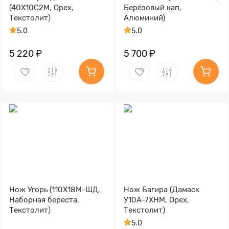
(40Х10С2М, Орех,
Берёзовый кап,
Текстолит)
Алюминий)
5.0
5.0
5 220 ₽
5 700 ₽
Нож Угорь (110Х18М-ШД,
Нож Багира (Дамаск
Наборная береста,
У10А-7ХНМ, Орех,
Текстолит)
Текстолит)
5.0