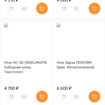
9 310 ₽
9 660 ₽
Нож НС-30 (X50CrMoV15,
Нож Харза (100Х13М,
Наборная кожа,
Орех, Металлический)
Текстолит)
4 700 ₽
6 600 ₽