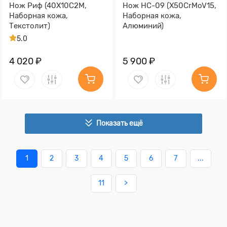
Нож Риф (40Х10С2М,
Нож НС-09 (X50CrMoV15,
Наборная кожа,
Наборная кожа,
Текстолит)
Алюминий)
5.0
4 020 ₽
5 900 ₽
Показать ещё
1
2
3
4
5
6
7
...
11
>