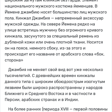
широким загнутым клинком без гарды. Элемент
национального мужского костюма йеменцев. В
Йемене джамбию носят большинство лиц мужского
пола. Кинжал Джамбия — непременный аксессуар
мужской одежды. На севере Йемена редко на
улице встретишь мужчину без огромного кривого
кинжала, засунутого за специальный ремень из
дубленой кожи или очень плотной ткани. Носится
он на поясе, немного сбоку, из-за этого и
происходит его название от арабского слова «бок,
сторона»
Джамбия не меняет свой вид вот уже несколько
тысячелетий. С древнейших времен кинжалы
данного типа с широким обоюдоострым изогнутым
лезвием были широко распространены у народов
Ближнего и Среднего Востока и в частности в
Персии, арабских странах и в Индии.
На более ранних (периода XVIII — первой половины