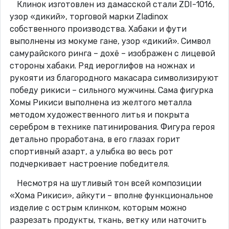
Клинок изготовлен из дамасской стали ZDI-1016,
узор «дикий», торговой марки Zladinox
собственного производства. Хабаки и фути
выполнены из мокуме гане, узор «дикий». Символ
самурайского ринга – дохё – изображен с лицевой
стороны хабаки. Ряд иероглифов на ножнах и
рукояти из благородного макасара символизируют
победу рикиси – сильного мужчины. Сама фигурка
Хомы Рикиси выполнена из желтого металла
методом художественного литья и покрыта
серебром в технике патинирования. Фигура героя
детально проработана, в его глазах горит
спортивный азарт, а улыбка во весь рот
подчеркивает настроение победителя.
Несмотря на шутливый тон всей композиции
«Хома Рикиси», айкути – вполне функциональное
изделие с острым клинком, которым можно
разрезать продукты, ткань, ветку или наточить