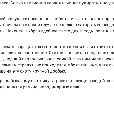
ка. Самка неизменно первая начинает удирать, иногда 
ейшая удача: если он не ошибется и быстро начнет прес
, причем ни в каком случае не должен затирать ее следа
сты. Наконец, выбрав удобное место для засады, охотник
очем, возвращаются на то место, где они были отбиты от 
ьма близкое расстояние. Охотник, сосчитав предваритель
 ушедший первоначально с самкой, а за ним, через некот
м самцам стрелять не приходится, ибо остальные, хотя и 
до на эту охоту крупной дробью.
рком бывалому охотнику, украсит коллекцию людей, со
где ценятся редкие, неординарные вещи.