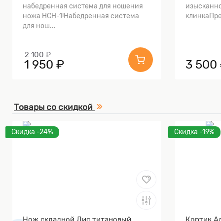
набедренная система для ношения
изысканно
ножа НСН-1!Набедренная система
клинкаПре
для нош...
2 100 ₽
1 950 ₽
3 500
Товары со скидкой
Скидка -24%
Скидка -19%
Нож складной Лис титановый
Кортик А