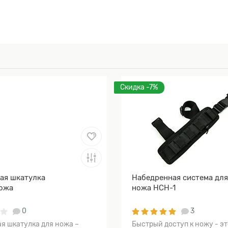
Скидка -7%
ая шкатулка
Набедренная система дл
ожа
ножа НСН-1
0
3
я шкатулка для ножа –
Быстрый доступ к ножу - эт