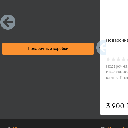
Подарочна
Подарочные коробки
Подарочная
изысканно
клинкаПрев
3 900 