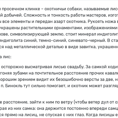
 просечном клинке – охотничьи собаки, называемые лис
ной добычей. Сложность и тонкость работы мастеров, из
ы все элементы и передан азарт охотника. Рукоять нож
 украшены растительными орнаментами, изображениями л
нове, символизирующей землю, стоит минерал индиголи
 индиголита синий, темно-синий, синевато-черный. В ста
я над металлической деталью в виде завитка, украшен
а лис:
 осторожно высматривая лисью свадьбу. За самкой ходит 
гоняя зубами на почтительное расстояние прочих кавал
хорошим зрением видит их безошибочно версты за две, но
. п. Бинокль тут сильно помогает, и охотник может разг
расстояние, зайти к ним по ветру (чтобы ветер дул от о
орая из них самка: она держится постоянно впереди самц
я прямо на лисиц, не спуская с них глаз. Когда лисицы 