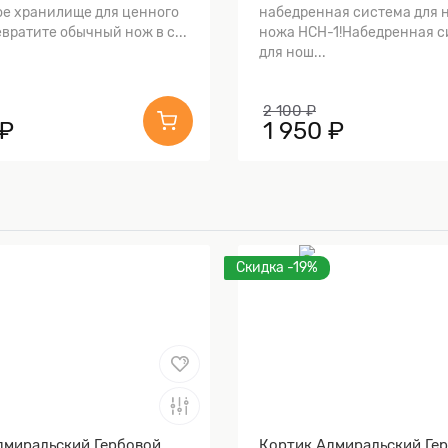
е хранилище для ценного
набедренная система для 
вратите обычный нож в с...
ножа НСН-1!Набедренная с
для нош...
2 100 ₽
 ₽
1 950 ₽
Скидка -19%
дмиральский Гербовой
Кортик Адмиральский Ге