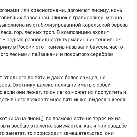
огонами или красногонами, догоняют лисицу, конь
готовивших просечной клинок с гравировкой, можно
а выполнена из стабилизированной карельской березы
еса, гор, лесных троп. В композицию входит
т – редкая разновидность турмалина интенсивно-
рину в России этот камень называли баусом, часто
ного лесными пейзажами и покрытого серебром.
от одного до пяти и даже более самцов, но
еров. Охотнику далеко нелишне иметь с собой
 если они лежат, то он легко может их пропустить и
лядеть в него всякое темное пятнышко, выделяющееся
хотника на лисиц), по возможности не теряя их из
ов и вообще это легко замечается, как и при свадьбе
его заметят, то происходит замешательство, они