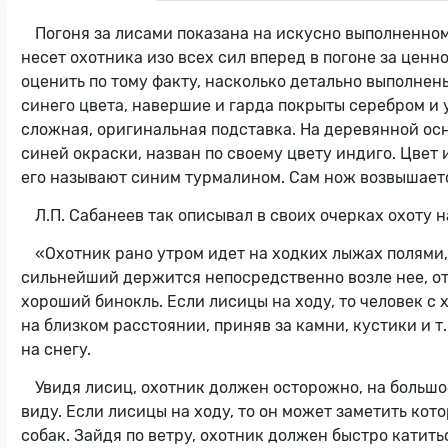
Погоня за лисами показана на искусно выполненном
несет охотника изо всех сил вперед в погоне за цен
оценить по тому факту, насколько детально выполнен
синего цвета, навершие и гарда покрыты серебром и
сложная, оригинальная подставка. На деревянной ос
синей окраски, назван по своему цвету индиго. Цвет
его называют синим турмалином. Сам нож возвышаетс
Л.П. Сабанеев так описывал в своих очерках охоту н
«Охотник рано утром идет на ходких лыжах полями,
сильнейший держится непосредственно возле нее, от
хороший бинокль. Если лисицы на ходу, то человек с 
на близком расстоянии, приняв за камни, кустики и т
на снегу.
Увидя лисиц, охотник должен осторожно, на большое 
виду. Если лисицы на ходу, то он может заметить кот
собак. Зайдя по ветру, охотник должен быстро катитьс