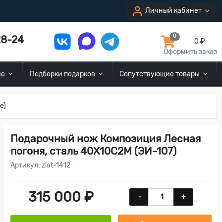
Личный кабинет
8-24
0
0 ₽
Оформить заказ
ие
Подборки подарков
Сопутствующие товары
е)
Подарочный нож Композиция Лесная
погоня, сталь 40Х10С2М (ЭИ-107)
Артикул: zlat-1412
315 000 ₽
-
+