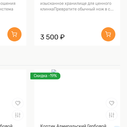
ношения
изысканное хранилище для ценного
истема
клинкаПревратите обычный нож в с...
3 500 ₽
Скидка -19%
рбовой
Кортик Адмиральский Гербовой