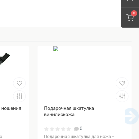
0
я ношения
Подарочная шкатулка
винилискожа
0
о
Подарочная шкатулка для ножа –