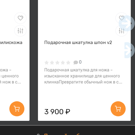
нилискожа
Подарочная шкатулка шпон v2
0
ножа –
Подарочная шкатулка для ножа –
 ценного
изысканное хранилище для ценного
нож в с...
клинкаПревратите обычный нож в с...
3 900 ₽