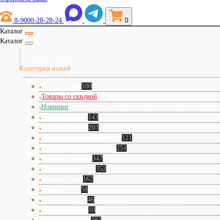
8-9000-28-28-24
0
Каталог
Каталог
Каталог ножей
Категория ножей
Хиты продаж
100
Товары со скидкой
Новинки
Ножи складные
143
Кухонные ножи
203
Эксклюзивно в ZLATMAX
121
Тактического назначения
251
Ножи из дамаска
347
Подарочные ножи
352
Финский нож
162
Финка НКВД
58
Мачете и кукри
46
Тычковые ножи
10