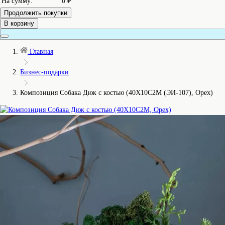
На сумму:
0 ₽
Продолжить покупки
В корзину
Главная
Бизнес-подарки
Композиция Собака Дюк с костью (40Х10С2М (ЭИ-107), Орех)