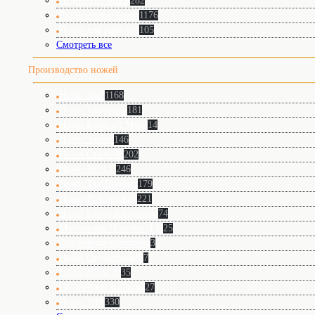
Недорогие ножи
282
Разделочные ножи
1176
Ножи для рыбалки
105
Смотреть все
Производство ножей
Ножи АиР
1168
Ножи Златонож
181
Ножи Knife art Metal
14
Ножи Златко
146
Ножи Стиль-М
202
Ножи ЗЗОСС
246
Ножи ЗлатПрофит
179
Ножи РОСоружие
221
Ножи Юрия Кандалова
74
Мастерская Чертова Д.Н
25
Оружейная компания
3
Ножи ОружейникЪ
7
Ножи НИКОН
35
Оружейная фабрика
27
Ножи ЗИК
330