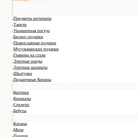
Подарочные ножи
Дорогие подарки
Предметы интерьера
Тарели
Украшенная посуда
Бизнес-подарки
Православные подарки
Мусульманские подарки
Гравюра на стали
Элитные нарды
Элитные шахматы
Шкатулки
Подарочные Кораны
Среднеклинковое оружие
Кортики
Кинжалы
Стилеты
Бебуты
Длинноклинковое оружие
Катаны
Мечи
Палаши