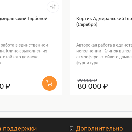
дмиральский Гербовой
Кортик Адмиральский Ге
(Серебро)
 работа в единственном
Авторская работа в единс
и. Клинок выполнен из
исполнении. Клинок выпол
-стойкого дамаска,
атмосферо-стойкого дамас
...
фурнитура...
99 000 ₽
0 ₽
80 000 ₽
а поддержки
Дополнительно