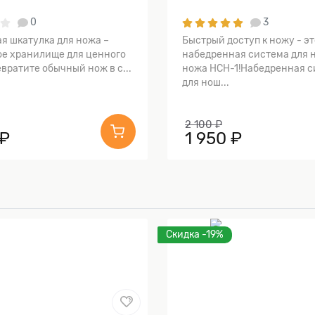
0
3
я шкатулка для ножа –
Быстрый доступ к ножу - эт
е хранилище для ценного
набедренная система для 
вратите обычный нож в с...
ножа НСН-1!Набедренная с
для нош...
2 100 ₽
 ₽
1 950 ₽
Скидка -19%