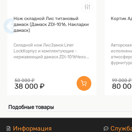
Нож складной Лис титановый
Кортик А
дамаск (Дамаск ZDI-1016, Накладки
дамаск)
Складной нож ЛисЗамок Liner
Авторская
LockКорпус и комплектующие -
исполнени
нержавеющий дамаск ZDI-1016Чехо...
атмосферо
фурнитура
50 000 ₽
99 000 ₽
38 000 ₽
80 00
Подобные товары
Информация
Служб