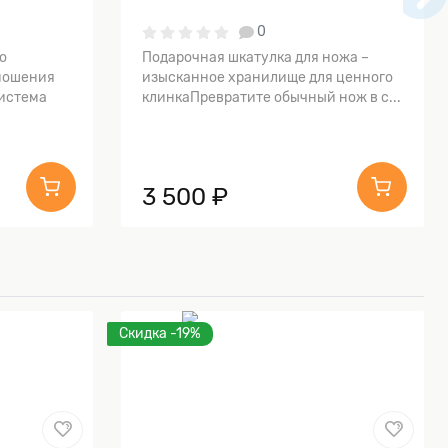
0
о
Подарочная шкатулка для ножа –
ношения
изысканное хранилище для ценного
истема
клинкаПревратите обычный нож в с...
3 500 ₽
Скидка -19%