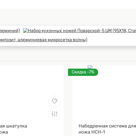
Скидка -7%
ая шкатулка
Набедренная система дл
ожа
ножа НСН-1