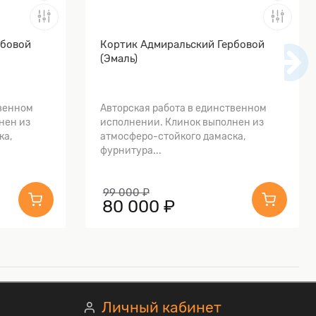
рбовой
Кортик Адмиральский Гербовой
(Эмаль)
твенном
Авторская работа в единственном
нен из
исполнении. Клинок выполнен из
ка,
атмосферо-стойкого дамаска,
фурнитура...
99 000 ₽
80 000 ₽
Личный кабинет