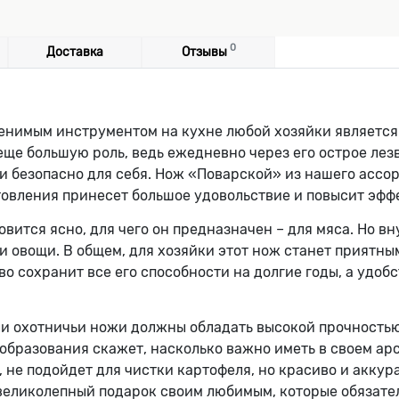
0
Доставка
Отзывы
енимым инструментом на кухне любой хозяйки является 
еще большую роль, ведь ежедневно через его острое лез
ро и безопасно для себя. Нож «Поварской» из нашего асс
отовления принесет большое удовольствие и повысит эфф
ится ясно, для чего он предназначен – для мяса. Но в
ы, и овощи. В общем, для хозяйки этот нож станет приятны
о сохранит все его способности на долгие годы, а удоб
ли охотничьи ножи должны обладать высокой прочность
о образования скажет, насколько важно иметь в своем а
 не подойдет для чистки картофеля, но красиво и аккур
 великолепный подарок своим любимым, которые обязат