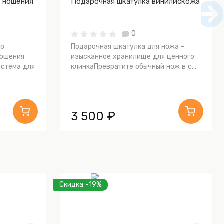
я ношения
Подарочная шкатулка винилискожа
0
то
Подарочная шкатулка для ножа –
ношения
изысканное хранилище для ценного
истема для
клинкаПревратите обычный нож в с...
3 500 ₽
Скидка -19%