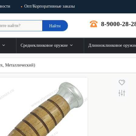
вости
Опт/Корпоративные заказы
8-9000-28-2
Найти
и
Среднеклинковое оружие
Длинноклинковое оружи
х, Металлический)