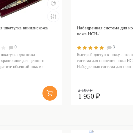
я шкатулка винилискожа
Набедренная система для н
ножа НСН-1
0
3
 шкатулка для ножа –
Быстрый доступ к ножу - это 
 хранилище для ценного
система для ношения ножа НС
ратите обычный нож в с...
Набедренная система для нош..
2 100 ₽
₽
1 950 ₽