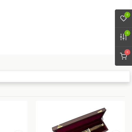
0
0
0