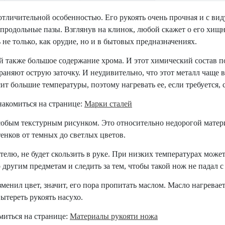
тличительной особенностью. Его рукоять очень прочная и с ви
 продольные пазы. Взглянув на клинок, любой скажет о его хи
не только, как орудие, но и в бытовых предназначениях.
й также большое содержание хрома. И этот химический состав п
храняют острую заточку. И неудивительно, что этот металл чаще
ит большие температуры, поэтому нагревать ее, если требуется,
накомиться на странице:
Марки сталей
обым текстурным рисунком. Это относительно недорогой материа
енков от темных до светлых цветов.
ателю, не будет скользить в руке. При низких температурах може
 другим предметам и следить за тем, чтобы такой нож не падал 
менил цвет, значит, его пора пропитать маслом. Масло нагреваетс
ытереть рукоять насухо.
миться на странице:
Материалы рукояти ножа