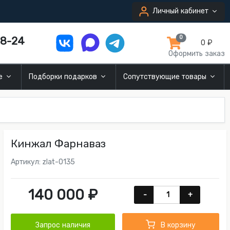
Личный кабинет
8-24
0
0 ₽
Оформить заказ
ие
Подборки подарков
Сопутствующие товары
Кинжал Фарнаваз
Артикул: zlat-0135
140 000 ₽
-
+
Запрос наличия
В корзину