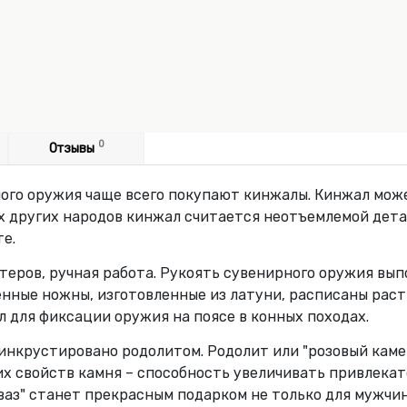
0
Отзывы
ного оружия чаще всего покупают кинжалы. Кинжал мож
ых других народов кинжал считается неотъемлемой дет
те.
теров, ручная работа. Рукоять сувенирного оружия вып
енные ножны, изготовленные из латуни, расписаны ра
л для фиксации оружия на поясе в конных походах.
 инкрустировано родолитом. Родолит или "розовый кам
их свойств камня – способность увеличивать привлекат
аз" станет прекрасным подарком не только для мужчин,