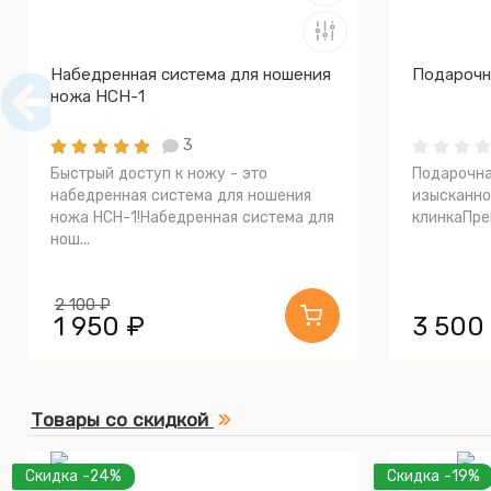
Набедренная система для ношения
Подарочн
ножа НСН-1
3
Быстрый доступ к ножу - это
Подарочна
набедренная система для ношения
изысканно
ножа НСН-1!Набедренная система для
клинкаПрев
нош...
2 100 ₽
1 950 ₽
3 500
Товары со скидкой
Скидка -24%
Скидка -19%