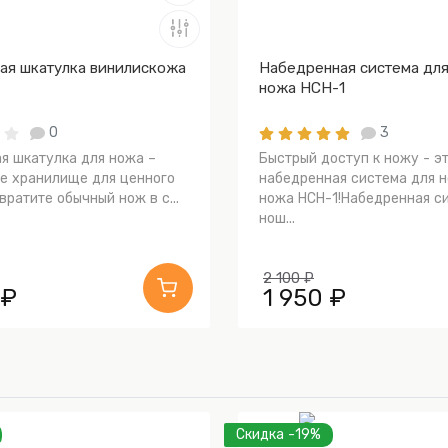
ая шкатулка винилискожа
Набедренная система дл
ножа НСН-1
0
3
я шкатулка для ножа –
Быстрый доступ к ножу - э
е хранилище для ценного
набедренная система для 
ратите обычный нож в с...
ножа НСН-1!Набедренная с
нош...
2 100 ₽
 ₽
1 950 ₽
Скидка -19%