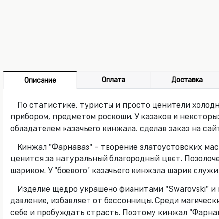
Оплата
Доставка
Описание
По статистике, туристы и просто ценители холод
прибором, предметом роскоши. У казаков и некотор
обладателем казачьего кинжала, сделав заказ на сай
Кинжал "Фарнаваз" – творение златоустовских мас
ценится за натуральный благородный цвет. Позолоч
шариком. У "боевого" казачьего кинжала шарик служи
Изделие щедро украшено фианитами "Swarovski" и
давление, избавляет от бессонницы. Среди магическ
себе и пробуждать страсть. Поэтому кинжал "Фарнав