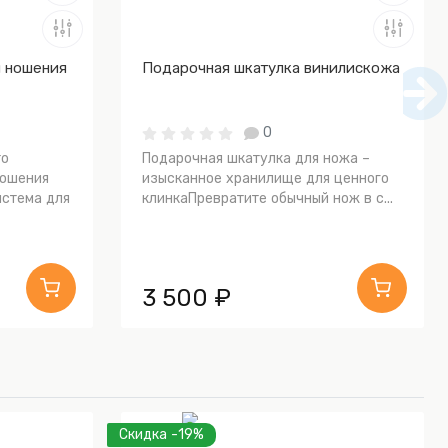
я ношения
Подарочная шкатулка винилискожа
0
то
Подарочная шкатулка для ножа –
ношения
изысканное хранилище для ценного
истема для
клинкаПревратите обычный нож в с...
3 500 ₽
Скидка -19%