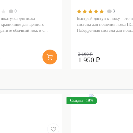
0
3
 шкатулка для ножа –
Быстрый доступ к ножу - это 
 хранилище для ценного
система для ношения ножа НС
ратите обычный нож в с...
Набедренная система для нош..
2 100 ₽
₽
1 950 ₽
Скидка -19%