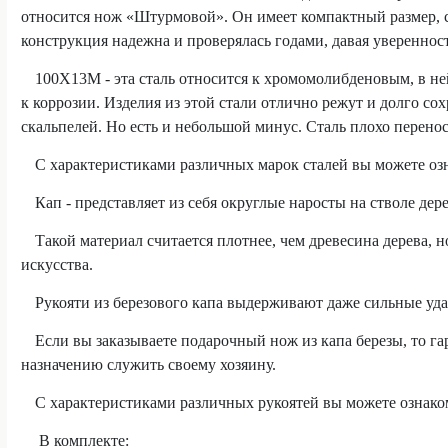
относится нож «Штурмовой». Он имеет компактный размер, 
конструкция надежна и проверялась годами, давая увереннос
100Х13М - эта сталь относится к хромомолибденовым, в не
к коррозии. Изделия из этой стали отлично режут и долго со
скальпелей. Но есть и небольшой минус. Сталь плохо перенос
С характеристиками различных марок сталей вы можете оз
Кап - представляет из себя округлые наросты на стволе де
Такой материал считается плотнее, чем древесина дерева, н
искусства.
Рукояти из березового капа выдерживают даже сильные уд
Если вы заказываете подарочный нож из капа березы, то г
назначению служить своему хозяину.
С характеристиками различных рукоятей вы можете ознако
В комплекте: