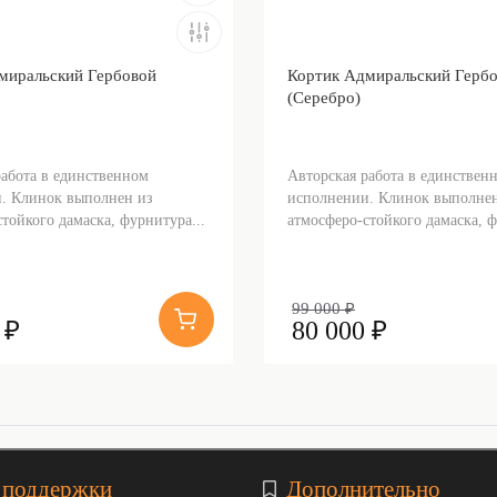
миральский Гербовой
Кортик Адмиральский Герб
(Серебро)
работа в единственном
Авторская работа в единствен
. Клинок выполнен из
исполнении. Клинок выполнен
тойкого дамаска, фурнитура...
атмосферо-стойкого дамаска, ф
99 000 ₽
 ₽
80 000 ₽
 поддержки
Дополнительно