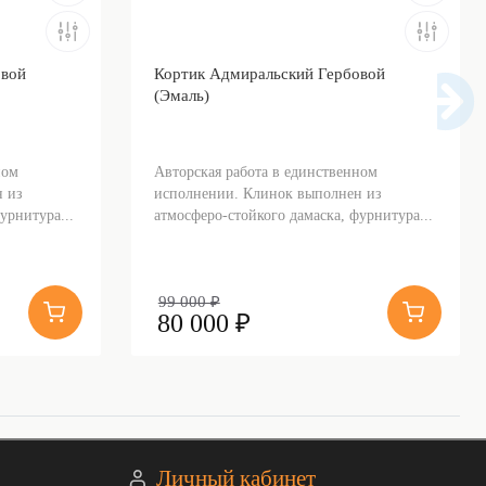
овой
Кортик Адмиральский Гербовой
(Эмаль)
ном
Авторская работа в единственном
 из
исполнении. Клинок выполнен из
урнитура...
атмосферо-стойкого дамаска, фурнитура...
99 000 ₽
80 000 ₽
Личный кабинет