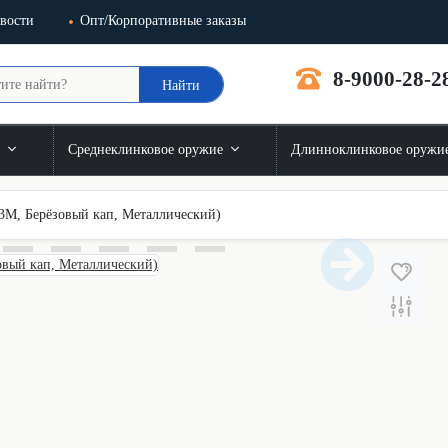
вости
Опт/Корпоративные заказы
8-9000-28-2
Найти
и
Среднеклинковое оружие
Длинноклинковое оружи
М, Берёзовый кап, Металлический)