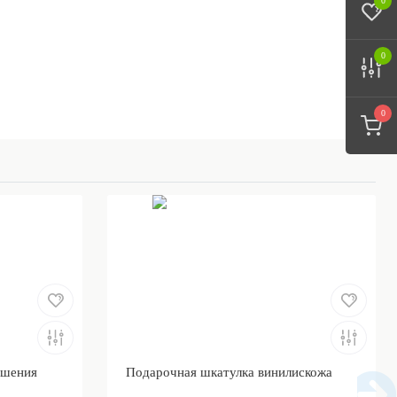
0
0
0
ошения
Подарочная шкатулка винилискожа