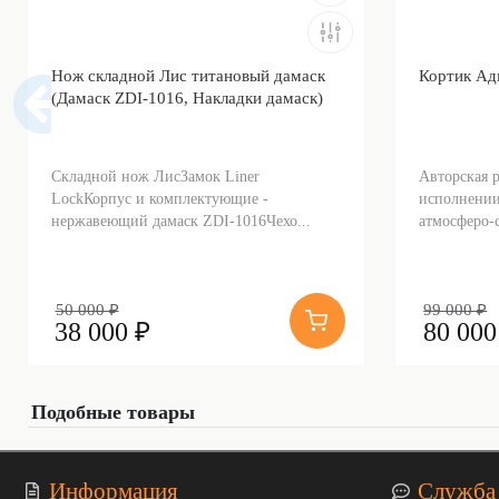
Нож складной Лис титановый дамаск
Кортик Ад
(Дамаск ZDI-1016, Накладки дамаск)
Складной нож ЛисЗамок Liner
Авторская 
LockКорпус и комплектующие -
исполнении
нержавеющий дамаск ZDI-1016Чехо...
атмосферо-с
50 000 ₽
99 000 ₽
38 000 ₽
80 000
Подобные товары
Информация
Служба