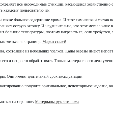
сохраняет все необходимые функции, касающиеся хозяйственно
ть каждому пользователю им.
й также большое содержание хрома. И этот химический состав п
храняют острую заточку. И неудивительно, что этот металл чаще
ит большие температуры, поэтому нагревать ее, если требуется,
накомиться на странице:
Марки сталей
рева, состоящие из небольших узелков. Капы березы имеют непо
о его и непросто обрабатывать. Только мастера своего дела умею
ары. Они имеют длительный срок эксплуатации.
арантированно получите оригинальное, неповторимое изделие, к
миться на странице:
Материалы рукояти ножа