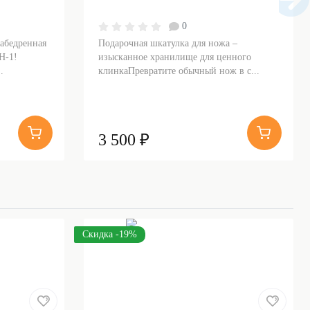
0
набедренная
Подарочная шкатулка для ножа –
Н-1!
изысканное хранилище для ценного
.
клинкаПревратите обычный нож в с...
3 500 ₽
Скидка -19%