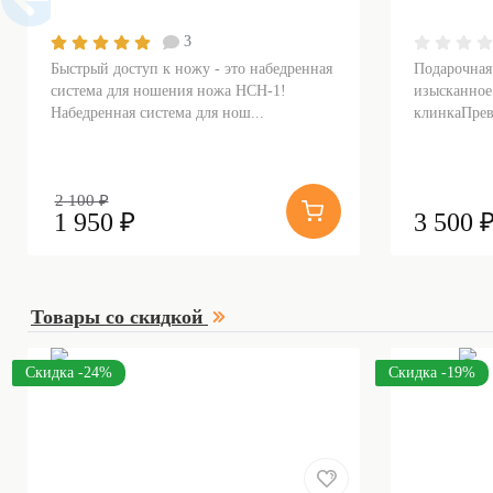
3
Быстрый доступ к ножу - это набедренная
Подарочная
система для ношения ножа НСН-1!
изысканное
Набедренная система для нош...
клинкаПрев
2 100 ₽
1 950 ₽
3 500 
Товары со скидкой
Скидка -24%
Скидка -19%