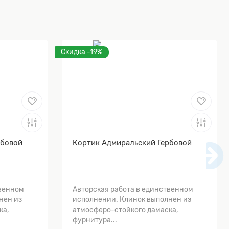
Скидка -19%
рбовой
Кортик Адмиральский Гербовой
твенном
Авторская работа в единственном
нен из
исполнении. Клинок выполнен из
ка,
атмосферо-стойкого дамаска,
фурнитура...