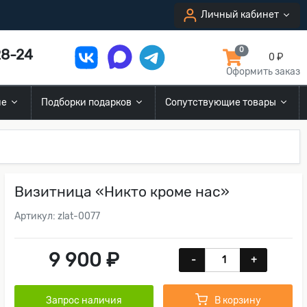
Личный кабинет
8-24
0
0 ₽
Оформить заказ
ие
Подборки подарков
Сопутствующие товары
Визитница «Никто кроме нас»
Артикул: zlat-0077
9 900 ₽
-
+
Запрос наличия
В корзину