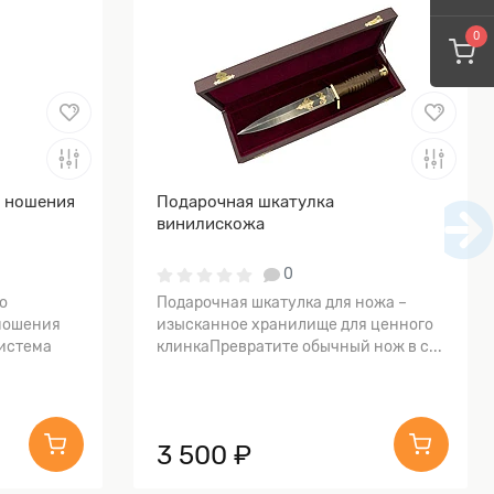
0
я ношения
Подарочная шкатулка
винилискожа
0
о
Подарочная шкатулка для ножа –
ношения
изысканное хранилище для ценного
истема
клинкаПревратите обычный нож в с...
3 500 ₽