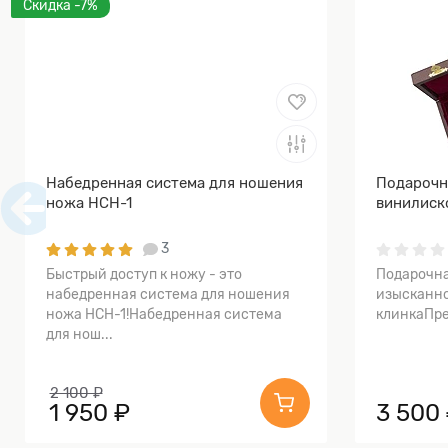
Скидка -7%
Набедренная система для ношения
Подарочн
ножа НСН-1
винилиск
3
Быстрый доступ к ножу - это
Подарочна
набедренная система для ношения
изысканно
ножа НСН-1!Набедренная система
клинкаПре
для нош...
2 100 ₽
1 950 ₽
3 500