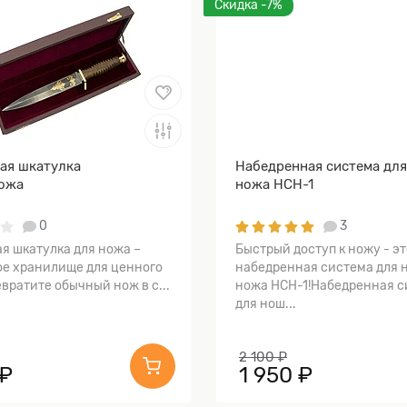
Скидка -7%
ая шкатулка
Набедренная система дл
ожа
ножа НСН-1
0
3
я шкатулка для ножа –
Быстрый доступ к ножу - эт
е хранилище для ценного
набедренная система для 
вратите обычный нож в с...
ножа НСН-1!Набедренная с
для нош...
2 100 ₽
 ₽
1 950 ₽