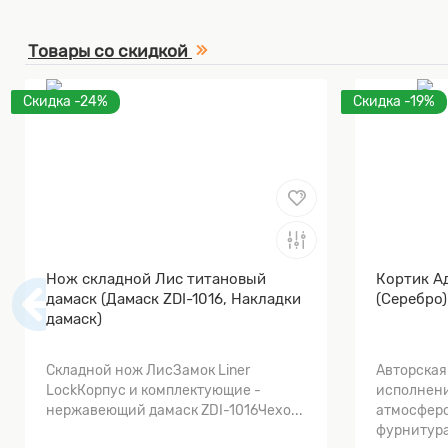
Товары со скидкой
Скидка -24%
Скидка -19%
Нож складной Лис титановый
Кортик А
дамаск (Дамаск ZDI-1016, Накладки
(Серебро)
дамаск)
Складной нож ЛисЗамок Liner
Авторская
LockКорпус и комплектующие -
исполнени
нержавеющий дамаск ZDI-1016Чехо...
атмосферо
фурнитура