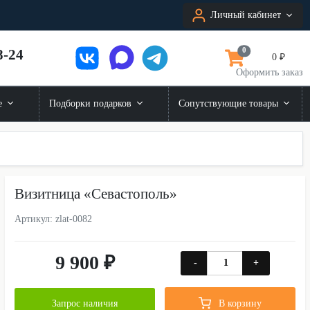
Личный кабинет
8-24
0
0 ₽
Оформить заказ
е
Подборки подарков
Сопутствующие товары
Визитница «Севастополь»
Артикул: zlat-0082
9 900 ₽
-
+
Запрос наличия
В корзину