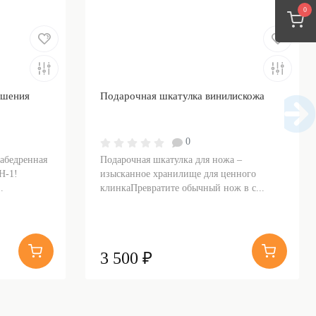
0
ошения
Подарочная шкатулка винилискожа
0
набедренная
Подарочная шкатулка для ножа –
Н-1!
изысканное хранилище для ценного
.
клинкаПревратите обычный нож в с...
3 500 ₽