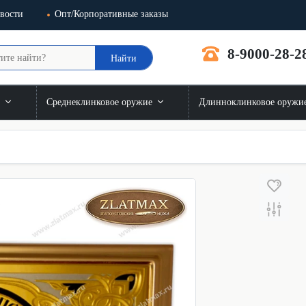
вости
Опт/Корпоративные заказы
8-9000-28-2
Найти
и
Среднеклинковое оружие
Длинноклинковое оружи