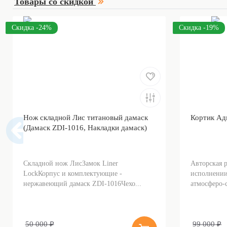
Товары со скидкой
Скидка -24%
Скидка -19%
Нож складной Лис титановый дамаск
Кортик Ад
(Дамаск ZDI-1016, Накладки дамаск)
Складной нож ЛисЗамок Liner
Авторская 
LockКорпус и комплектующие -
исполнении
нержавеющий дамаск ZDI-1016Чехо...
атмосферо-с
50 000 ₽
99 000 ₽