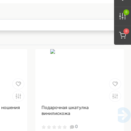
0
0
я ношения
Подарочная шкатулка
винилискожа
0