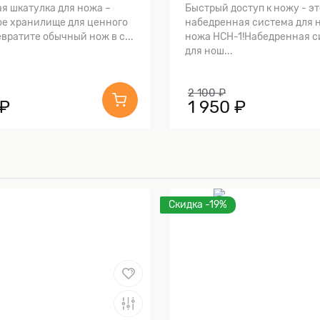
я шкатулка для ножа –
Быстрый доступ к ножу - эт
е хранилище для ценного
набедренная система для 
вратите обычный нож в с...
ножа НСН-1!Набедренная с
для нош...
2 100 ₽
 ₽
1 950 ₽
Скидка -19%