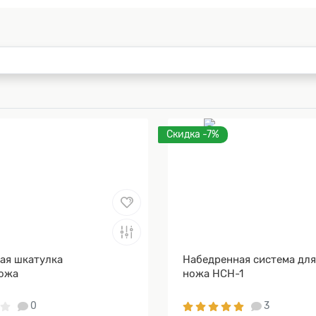
Скидка -7%
ая шкатулка
Набедренная система дл
ожа
ножа НСН-1
0
3