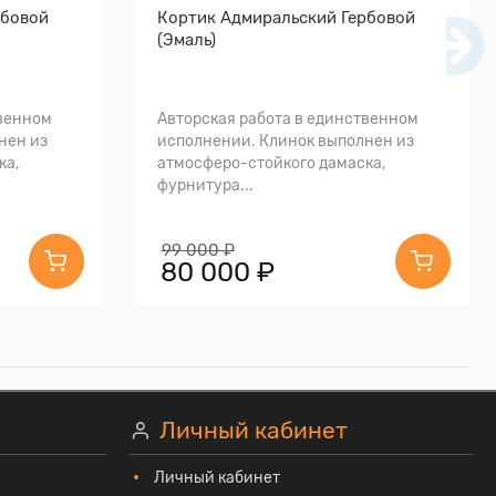
рбовой
Кортик Адмиральский Гербовой
(Эмаль)
твенном
Авторская работа в единственном
нен из
исполнении. Клинок выполнен из
ка,
атмосферо-стойкого дамаска,
фурнитура...
99 000 ₽
80 000 ₽
Личный кабинет
Личный кабинет