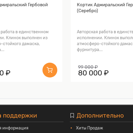
дмиральский Гербовой
Кортик Адмиральский Ге
(Серебро)
 работа в единственном
Авторская работа в единс
и. Клинок выполнен из
исполнении. Клинок выпол
-стойкого дамаска,
атмосферо-стойкого дамас
...
фурнитура...
99 000 ₽
0 ₽
80 000 ₽
а поддержки
Дополнительно
я информация
Хиты Продаж