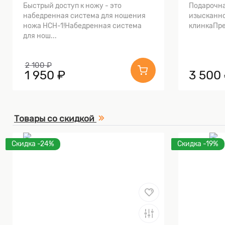
Быстрый доступ к ножу - это
Подарочна
набедренная система для ношения
изысканно
ножа НСН-1!Набедренная система
клинкаПре
для нош...
2 100 ₽
1 950 ₽
3 500
Товары со скидкой
Скидка -24%
Скидка -19%