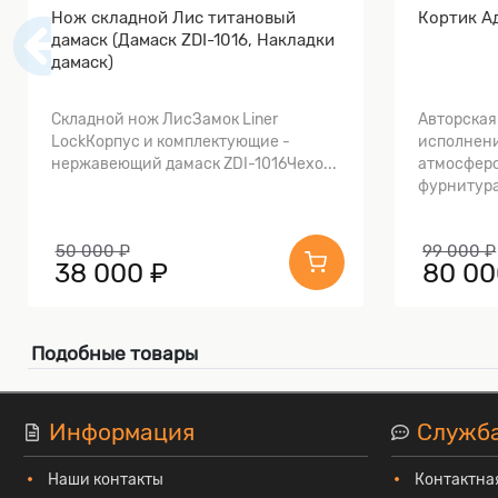
Нож складной Лис титановый
Кортик А
дамаск (Дамаск ZDI-1016, Накладки
дамаск)
Складной нож ЛисЗамок Liner
Авторская
LockКорпус и комплектующие -
исполнени
нержавеющий дамаск ZDI-1016Чехо...
атмосферо
фурнитура
50 000 ₽
99 000 ₽
38 000 ₽
80 00
Подобные товары
Информация
Служб
Наши контакты
Контактна