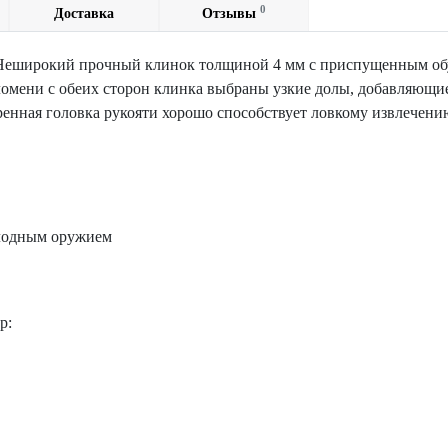
0
Доставка
Отзывы
 Неширокий прочный клинок толщиной 4 мм с приспущенным об
омени с обеих сторон клинка выбраны узкие долы, добавляющие
енная головка рукояти хорошо способствует ловкому извлечени
холодным оружием
р: