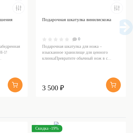
ошения
Подарочная шкатулка винилискожа
0
набедренная
Подарочная шкатулка для ножа –
Н-1!
изысканное хранилище для ценного
.
клинкаПревратите обычный нож в с...
3 500 ₽
Скидка -19%