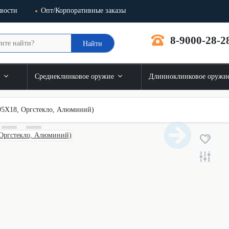
вости
Опт/Корпоративные заказы
8-9000-28-2
Найти
и
Среднеклинковое оружие
Длинноклинковое оружи
95Х18, Оргстекло, Алюминий)