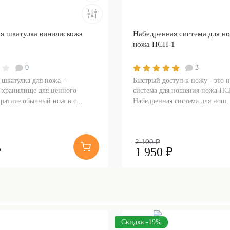
я шкатулка винилискожа
Набедренная система для н
ножа НСН-1
0
3
 шкатулка для ножа –
Быстрый доступ к ножу - это 
 хранилище для ценного
система для ношения ножа НС
ратите обычный нож в с...
Набедренная система для нош..
2 100 ₽
₽
1 950 ₽
Скидка -19%