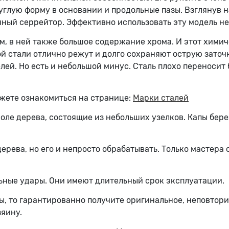
глую форму в основании и продольные пазы. Взглянув н
ый серрейтор. Эффективно использовать эту модель не т
м, в ней также большое содержание хрома. И этот химич
й стали отлично режут и долго сохраняют острую заточк
ей. Но есть и небольшой минус. Сталь плохо переносит 
жете ознакомиться на странице:
Марки сталей
тволе дерева, состоящие из небольших узелков. Капы бе
ерева, но его и непросто обрабатывать. Только мастера 
ьные удары. Они имеют длительный срок эксплуатации.
ы, то гарантированно получите оригинальное, неповтор
зяину.