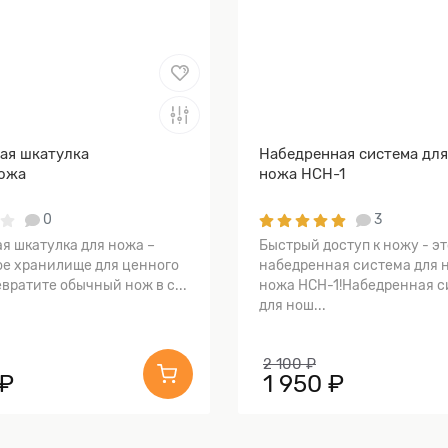
ая шкатулка
Набедренная система дл
ожа
ножа НСН-1
0
3
я шкатулка для ножа –
Быстрый доступ к ножу - эт
е хранилище для ценного
набедренная система для 
вратите обычный нож в с...
ножа НСН-1!Набедренная с
для нош...
2 100 ₽
 ₽
1 950 ₽