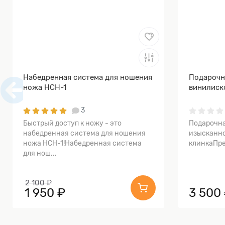
Набедренная система для ношения
Подарочн
ножа НСН-1
винилиск
3
Быстрый доступ к ножу - это
Подарочна
набедренная система для ношения
изысканно
ножа НСН-1!Набедренная система
клинкаПре
для нош...
2 100 ₽
1 950 ₽
3 500