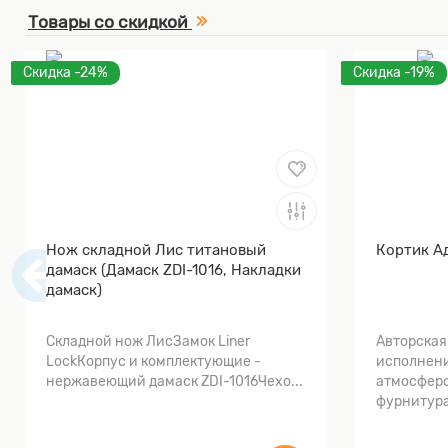
Товары со скидкой
Скидка -24%
Скидка -19%
Нож складной Лис титановый
Кортик А
дамаск (Дамаск ZDI-1016, Накладки
дамаск)
Складной нож ЛисЗамок Liner
Авторская
LockКорпус и комплектующие -
исполнени
нержавеющий дамаск ZDI-1016Чехо...
атмосферо
фурнитура