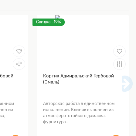
Скидка -19%
рбовой
Кортик Адмиральский Гербовой
(Эмаль)
твенном
Авторская работа в единственном
нен из
исполнении. Клинок выполнен из
ка,
атмосферо-стойкого дамаска,
фурнитура...