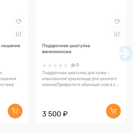
я ношения
Подарочная шкатулка
винилискожа
0
о
Подарочная шкатулка для ножа –
ношения
изысканное хранилище для ценного
истема
клинкаПревратите обычный нож в с...
3 500 ₽