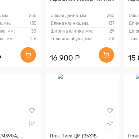
ганэ)
кори
Песк
, мм:
255
Общая длина, мм:
260
Обща
Sand
, мм:
135
Длина клинка, мм:
137
Длин
ка, мм:
30
Ширина клинка, мм:
29
Шири
ха, мм:
2.6
Толщина обуха, мм:
2.6
Толщ
₽
16 900 ₽
15
(JM390A,
Нож Лиса ЦМ (95Х18,
Нож 