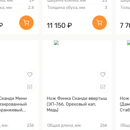
ка, мм:
29
Ширина клинка, мм:
23
Шири
ха, мм:
2.6
Толщина обуха, мм:
3
Толщ
₽
11 150 ₽
7 
Сканди Мини
Нож Финка Сканди ввертыш
Нож 
лизированный
(ЭП-766, Ореховый кап,
(Дам
оранжевый,
Медь)
Стаб
Моку
, мм:
236
Общая длина, мм:
266
Обща