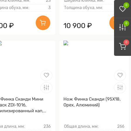
на клинка, мм:
23
Ширина клинка, мм:
20
0
ина обуха, мм:
3
Толщина обуха, мм:
3
700 ₽
10 900 ₽
0
0
Финка Сканди Мини
Нож Финка Сканди (95Х18,
аск ZDI-1016,
Орех, Алюминий)
илизированный кап,
мэ-ганэ)
я длина, мм:
236
Общая длина, мм:
266