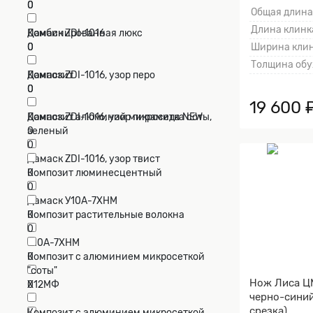
0
0
Общая длина
Длина клинка
Дамаск ZDI-1016
Комбинированная люкс
0
0
Ширина клин
Толщина обу
Дамаск ZDI-1016, узор перо
Композит
0
0
19 600 
Дамаск ZDI-1016, узор пирамида NEW
Композит алюминий микросетка соты,
0
зеленый
0
Дамаск ZDI-1016, узор твист
0
Композит люминесцентный
0
Дамаск У10А-7ХНМ
0
Композит растительные волокна
0
У10А-7ХНМ
0
Композит с алюминием микросеткой
"соты"
Нож Лиса ЦМ
Х12МФ
0
черно-синий
0
срезка)
Композит с алюминием микросеткой