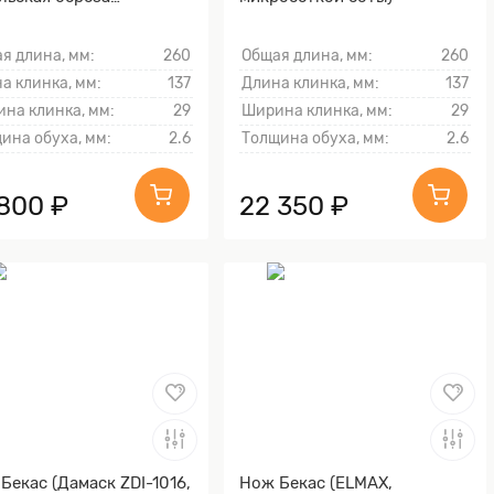
чневая, Латунь,
оструйная обработка
я длина, мм:
260
Общая длина, мм:
260
wave)
а клинка, мм:
137
Длина клинка, мм:
137
на клинка, мм:
29
Ширина клинка, мм:
29
ина обуха, мм:
2.6
Толщина обуха, мм:
2.6
 800 ₽
22 350 ₽
Бекас (Дамаск ZDI-1016,
Нож Бекас (ELMAX,