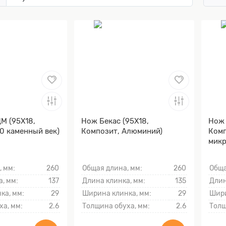
М (95Х18,
Нож Бекас (95Х18,
Нож 
0 каменный век)
Композит, Алюминий)
Комп
микр
Моку
, мм:
260
Общая длина, мм:
260
Обща
, мм:
137
Длина клинка, мм:
135
Длин
ка, мм:
29
Ширина клинка, мм:
29
Шири
ха, мм:
2.6
Толщина обуха, мм:
2.6
Толщ