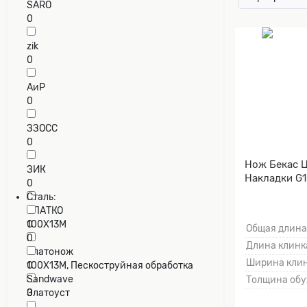
SARO
0
zik
0
АиР
0
ЗЗОСС
0
Нож Бекас Ц
ЗИК
Накладки G1
0
Сталь:
ЗЛАТКО
0
100Х13М
Общая длина
0
Длина клинка
Златонож
Ширина клин
0
100Х13М, Пескоструйная обработка
Sandwave
Толщина обу
Златоуст
0
0