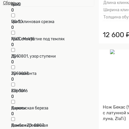
Длина клинка
Сброс
S390
Граб
Ширина клин
0
0
Толщина обу
VG-10
Граб, клиновая срезка
0
0
12 600 
X50CrMoV15
Граб, отверстие под темляк
0
0
ZD-0801, узор ступени
Дуб
0
0
ZD-0803
Зуб мамонта
0
0
ZDI-1016
Карбон
0
0
Нож Бекас (
Дамаск
Карельская береза
с латунной 
0
0
луна, ZlaTi)
Дамаск ZD-0803
Комбинированная