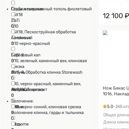
0
Cтабилизированный тополь фиолетовый
Гарда и тыльник:
12 100 
95Х18
0
0
ZlaTi
G10
0
95Х18, Пескоструйная обработка
0
Sandwave
Алюминий
0
G10 черно-красный
0
0
AUS-8
Берёзовый кап
0
G10, зеленый, каменный век, клиновая
0
срезка
AUS-8, Обработка клинка Stonewash
0
Латунь
0
0
G10, черно-красный, каменный век,
Нож Бекас Ц
AUS10Co
клиновая срезка
Латунь, Текстолит
1016, Накла
0
0
0
Золочение:
5.0
• 265 о
CPR
G10, черно-синий, клиновая срезка
Литье
0
0
0
Золочение клинка, гарды и тыльника
Общая длина
0
Длина клинка
D2
Mercorne
Медь