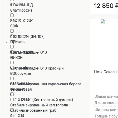
12 850 
110Х18М-ШД
ЗлатПрофит
0
0
30Х13-Х12Ф1
ЗОФ
0
0
40Х10С2М (ЭИ-107)
НБК
0
Рукоять:
0
40Х13-Х12Ф1
95Х18, Накладки G10
НИКОН
0
0
0
50Х14МФ
95Х18, Накладки G10 Красный
Нож Бекас Ц
РОСоружие
0
0
0
65Г-Х12МФ1
Cтабилизированная карельская береза
Стиль-М
0
фиолетовая
0
0
Общая длина
65Г-Х12МФ1 (Контрастный дамаск)
Длина клинка
0
Cтабилизированный кап тополя +
Ширина клин
стабилизированный граб
65Г-Х13
0
Толщина обу