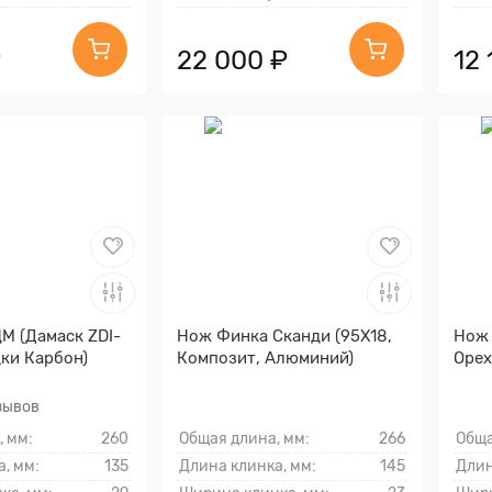
₽
22 000 ₽
12 
М (Дамаск ZDI-
Нож Финка Сканди (95Х18,
Нож 
дки Карбон)
Композит, Алюминий)
Орех
тзывов
, мм:
260
Общая длина, мм:
266
Обща
, мм:
135
Длина клинка, мм:
145
Длин