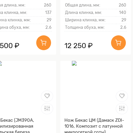
я длина, мм:
260
Общая длина, мм:
260
а клинка, мм:
137
Длина клинка, мм:
140
на клинка, мм:
29
Ширина клинка, мм:
29
ина обуха, мм:
2.6
Толщина обуха, мм:
2.6
 500 ₽
12 250 ₽
Бекас (JM390A,
Нож Бекас ЦМ (Дамаск ZDI-
илизированная
1016, Композит с латунной
льская береза
микросеткой соты)