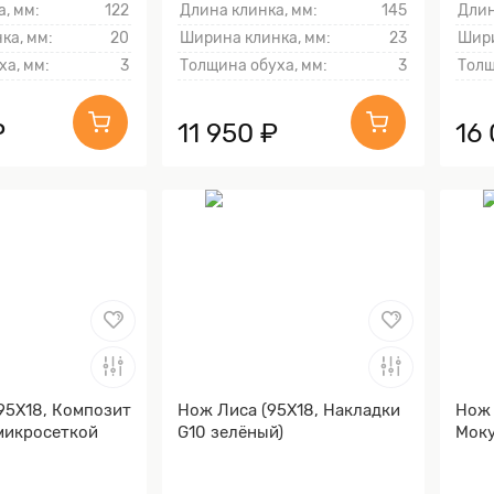
, мм:
122
Длина клинка, мм:
145
Длин
ка, мм:
20
Ширина клинка, мм:
23
Шири
ха, мм:
3
Толщина обуха, мм:
3
Толщ
₽
11 950 ₽
16
95Х18, Композит
Нож Лиса (95Х18, Накладки
Нож 
микросеткой
G10 зелёный)
Моку