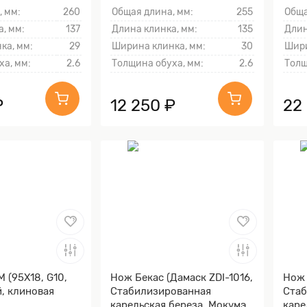
, мм:
260
Общая длина, мм:
255
Обща
, мм:
137
Длина клинка, мм:
135
Длин
ка, мм:
29
Ширина клинка, мм:
30
Шири
ха, мм:
2.6
Толщина обуха, мм:
2.6
Толщ
₽
12 250 ₽
22
 (95Х18, G10,
Нож Бекас (Дамаск ZDI-1016,
Нож 
, клиновая
Стабилизированная
Стаб
карельская береза, Мокумэ-
каре