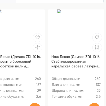
Бекас (Дамаск ZDI-1016,
Нож Бекас (Дамаск ZDI-1016,
озит с бронзовой
Стабилизированная
осеткой волны,
карельская береза лазурная,
мэ-ганэ)
Мокумэ-ганэ)
я длина, мм:
260
Общая длина, мм:
260
а клинка, мм:
137
Длина клинка, мм:
137
на клинка, мм:
29
Ширина клинка, мм:
29
ина обуха, мм:
2.6
Толщина обуха, мм:
2.6