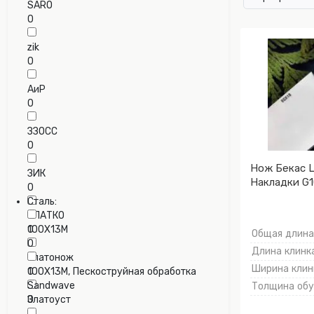
SARO
0
zik
0
АиР
0
ЗЗОСС
0
Нож Бекас Ц
ЗИК
Накладки G1
0
Сталь:
ЗЛАТКО
0
100Х13М
Общая длина,
0
Длина клинка
Златонож
Ширина клинк
0
100Х13М, Пескоструйная обработка
Sandwave
Толщина обух
Златоуст
0
0