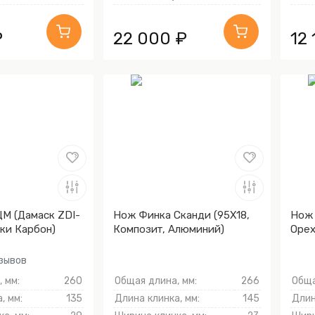
₽
22 000 ₽
12
М (Дамаск ZDI-
Нож Финка Сканди (95Х18,
Нож 
дки Карбон)
Композит, Алюминий)
Орех
тзывов
 мм:
260
Общая длина, мм:
266
Обща
, мм:
135
Длина клинка, мм:
145
Длин