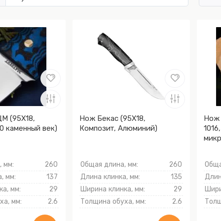
М (95Х18,
Нож Бекас (95Х18,
Нож 
0 каменный век)
Композит, Алюминий)
1016
микр
Моку
 мм:
260
Общая длина, мм:
260
Обща
, мм:
137
Длина клинка, мм:
135
Длин
а, мм:
29
Ширина клинка, мм:
29
Шири
а, мм:
2.6
Толщина обуха, мм:
2.6
Толщ