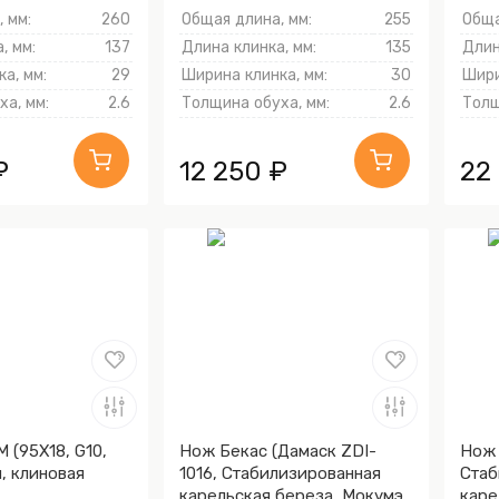
 мм:
260
Общая длина, мм:
255
Обща
, мм:
137
Длина клинка, мм:
135
Длин
а, мм:
29
Ширина клинка, мм:
30
Шири
а, мм:
2.6
Толщина обуха, мм:
2.6
Толщ
₽
12 250 ₽
22
 (95Х18, G10,
Нож Бекас (Дамаск ZDI-
Нож 
, клиновая
1016, Стабилизированная
Стаб
карельская береза, Мокумэ-
каре