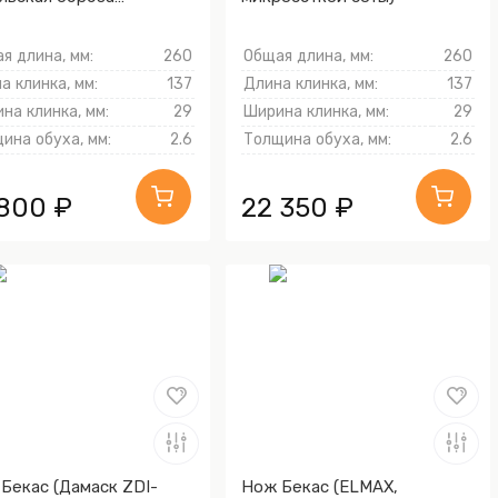
чневая, Латунь,
оструйная обработка
я длина, мм:
260
Общая длина, мм:
260
wave)
а клинка, мм:
137
Длина клинка, мм:
137
на клинка, мм:
29
Ширина клинка, мм:
29
ина обуха, мм:
2.6
Толщина обуха, мм:
2.6
 800 ₽
22 350 ₽
Бекас (Дамаск ZDI-
Нож Бекас (ELMAX,