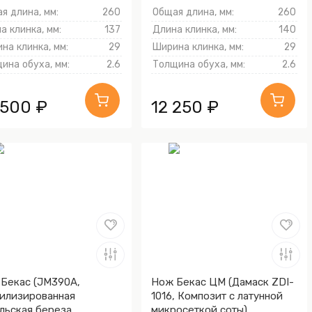
я длина, мм:
260
Общая длина, мм:
260
а клинка, мм:
137
Длина клинка, мм:
140
на клинка, мм:
29
Ширина клинка, мм:
29
ина обуха, мм:
2.6
Толщина обуха, мм:
2.6
 500 ₽
12 250 ₽
Бекас (JM390A,
Нож Бекас ЦМ (Дамаск ZDI-
илизированная
1016, Композит с латунной
льская береза
микросеткой соты)