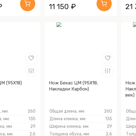
₽
11 150 ₽
21
М (95Х18)
Нож Бекас ЦМ (95Х18,
Нож 
Накладки Карбон)
Накл
век)
 мм:
260
Общая длина, мм:
260
Обща
, мм:
135
Длина клинка, мм:
135
Длин
а, мм:
29
Ширина клинка, мм:
29
Шири
а, мм:
2.6
Толщина обуха, мм:
2.6
Толщ