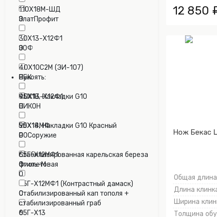
12 850 
110Х18М-ШД
ЗлатПрофит
0
0
30Х13-Х12Ф1
ЗОФ
0
0
40Х10С2М (ЭИ-107)
НБК
0
Рукоять:
0
40Х13-Х12Ф1
95Х18, Накладки G10
НИКОН
0
0
0
50Х14МФ
95Х18, Накладки G10 Красный
Нож Бекас Ц
РОСоружие
0
0
0
65Г-Х12МФ1
Cтабилизированная карельская береза
Стиль-М
0
фиолетовая
0
0
Общая длина,
65Г-Х12МФ1 (Контрастный дамаск)
Длина клинка
0
Cтабилизированный кап тополя +
Ширина клинк
стабилизированный граб
65Г-Х13
0
Толщина обух