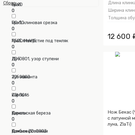
Длина клинка
Сброс
S390
Граб
Ширина клинк
0
0
Толщина обух
VG-10
Граб, клиновая срезка
0
0
12 600 
X50CrMoV15
Граб, отверстие под темляк
0
0
ZD-0801, узор ступени
Дуб
0
0
ZD-0803
Зуб мамонта
0
0
ZDI-1016
Карбон
0
0
Нож Бекас (
Дамаск
Карельская береза
с латунной 
0
0
луна, ZlaTi)
Дамаск ZD-0803
Комбинированная