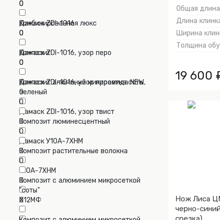
0
0
Общая длина,
Длина клинка
Дамаск ZDI-1016
Комбинированная люкс
0
0
Ширина клинк
Толщина обух
Дамаск ZDI-1016, узор перо
Композит
0
0
19 600 
Дамаск ZDI-1016, узор пирамида NEW
Композит алюминий микросетка соты,
0
зеленый
0
Дамаск ZDI-1016, узор твист
0
Композит люминесцентный
0
Дамаск У10А-7ХНМ
0
Композит растительные волокна
0
У10А-7ХНМ
0
Композит с алюминием микросеткой
"соты"
Нож Лиса ЦМ
Х12МФ
0
черно-синий
0
срезка)
Композит с алюминием микросеткой