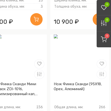
на клинка, мм:
23
Ширина клинка, мм:
20
0
ина обуха, мм:
3
Толщина обуха, мм:
3
700 ₽
10 900 ₽
0
0
Финка Сканди Мини
Нож Финка Сканди (95Х18,
аск ZDI-1016,
Орех, Алюминий)
илизированный кап,
мэ-ганэ)
я длина, мм:
236
Общая длина, мм:
266