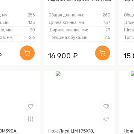
ганэ)
кори
Песк
 мм:
255
Общая длина, мм:
260
Обща
Sand
, мм:
135
Длина клинка, мм:
137
Длин
а, мм:
30
Ширина клинка, мм:
29
Шири
а, мм:
2.6
Толщина обуха, мм:
2.6
Толщ
₽
16 900 ₽
15
(JM390A,
Нож Лиса ЦМ (95Х18,
Нож 