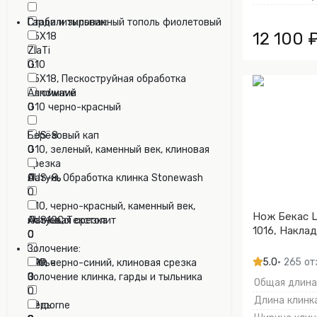
0
Cтабилизированный тополь фиолетовый
Гарда и тыльник:
12 100 
95Х18
0
0
ZlaTi
G10
0
95Х18, Пескоструйная обработка
0
Sandwave
Алюминий
0
G10 черно-красный
0
0
AUS-8
Берёзовый кап
0
G10, зеленый, каменный век, клиновая
0
срезка
AUS-8, Обработка клинка Stonewash
0
Латунь
0
0
G10, черно-красный, каменный век,
Нож Бекас Ц
AUS10Co
клиновая срезка
Латунь, Текстолит
1016, Накла
0
0
0
Золочение:
5.0
• 265 о
CPR
G10, черно-синий, клиновая срезка
Литье
0
0
0
Золочение клинка, гарды и тыльника
Общая длина,
0
Длина клинка
D2
Mercorne
Медь