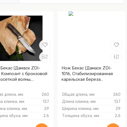
Бекас (Дамаск ZDI-
Нож Бекас (Дамаск ZDI-
, Композит с бронзовой
1016, Стабилизированная
осеткой волны,
карельская береза
мэ-ганэ)
лазурная, Мокумэ-ганэ)
я длина, мм:
260
Общая длина, мм:
260
а клинка, мм:
137
Длина клинка, мм:
137
на клинка, мм:
29
Ширина клинка, мм:
29
ина обуха, мм:
2.6
Толщина обуха, мм:
2.6