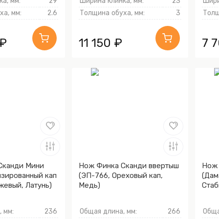
а, мм:
29
Ширина клинка, мм:
23
Шири
а, мм:
2.6
Толщина обуха, мм:
3
Толщ
 ₽
11 150 ₽
7 
Сканди Мини
Нож Финка Сканди ввертыш
Нож 
изированный кап
(ЭП-766, Ореховый кап,
(Дам
жевый, Латунь)
Медь)
Стаб
Моку
 мм:
236
Общая длина, мм:
266
Обща