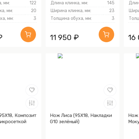
, мм:
122
Длина клинка, мм:
145
Длин
а, мм:
20
Ширина клинка, мм:
23
Шири
а, мм:
3
Толщина обуха, мм:
3
Толщ
₽
11 950 ₽
16
95Х18, Композит
Нож Лиса (95Х18, Накладки
Нож 
микросеткой
G10 зелёный)
Моку