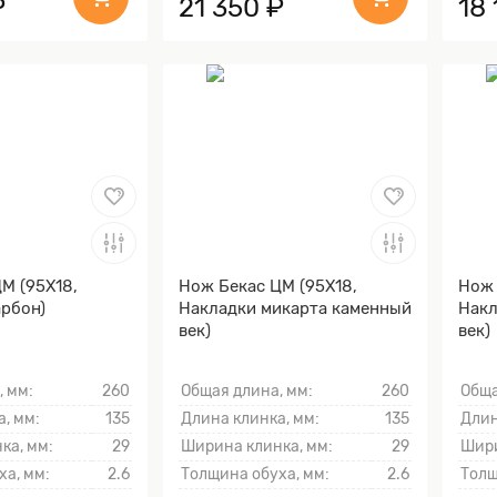
₽
21 350 ₽
18 
М (95Х18,
Нож Бекас ЦМ (95Х18,
Нож 
рбон)
Накладки микарта каменный
Накл
век)
век)
, мм:
260
Общая длина, мм:
260
Обща
, мм:
135
Длина клинка, мм:
135
Длин
ка, мм:
29
Ширина клинка, мм:
29
Шири
ха, мм:
2.6
Толщина обуха, мм:
2.6
Толщ