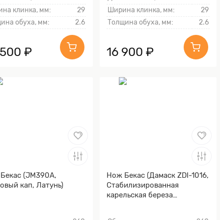
на клинка, мм:
29
Ширина клинка, мм:
29
ина обуха, мм:
2.6
Толщина обуха, мм:
2.6
 500 ₽
16 900 ₽
Бекас (JM390A,
Нож Бекас (Дамаск ZDI-1016,
овый кап, Латунь)
Cтабилизированная
карельская береза
фиолетовая, Мокумэ-ганэ)