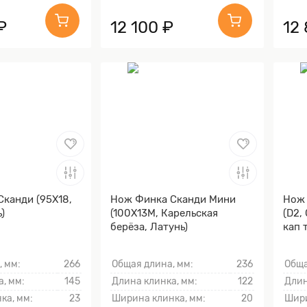
₽
12 100 ₽
12
канди (95Х18,
Нож Финка Сканди Мини
Нож 
)
(100Х13М, Карельская
(D2,
берёза, Латунь)
кап 
Лату
, мм:
266
Общая длина, мм:
236
Обща
, мм:
145
Длина клинка, мм:
122
Длин
ка, мм:
23
Ширина клинка, мм:
20
Шири