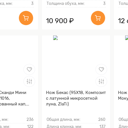
ха, мм:
3
Толщина обуха, мм:
3
Толщ
10 900 ₽
12
Сканди Мини
Нож Бекас (95Х18, Композит
Нож 
1016,
с латунной микросеткой
Моку
ованный кап,
луна, ZlaTi)
)
, мм:
236
Общая длина, мм:
260
Обща
, мм:
122
Длина клинка, мм:
137
Длин