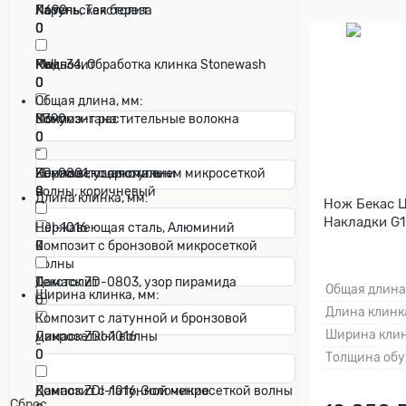
N690
Карельская береза
Латунь, Текстолит
0
0
0
RWL-34, Обработка клинка Stonewash
Композит
Медь
0
0
0
Общая длина, мм:
S390
Композит растительные волокна
Мокумэ-ганэ
0
0
0
-
ZD-0801, узор ступени
Композит с алюминием микросеткой
Нержавеющая сталь
0
волны, коричневый
0
Длина клинка, мм:
Нож Бекас Ц
0
Накладки G1
ZDI-1016
Нержавеющая сталь, Алюминий
0
Композит с бронзовой микросеткой
0
-
волны
Дамаск ZD-0803, узор пирамида
0
Текстолит
Общая длина
Ширина клинка, мм:
0
0
Длина клинка
Композит с латунной и бронзовой
Ширина клин
Дамаск ZDI-1016
микросеткой волны
-
0
0
Толщина обу
Дамаск ZDI-1016, Золочение
Композит с латунной микросеткой волны
Сброс