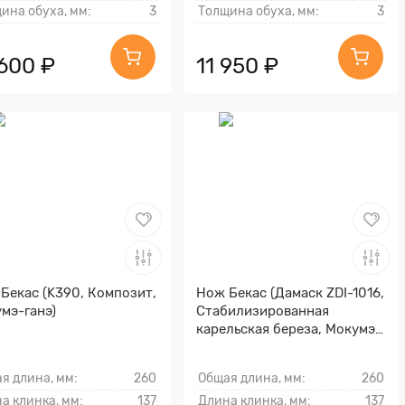
ина обуха, мм:
3
Толщина обуха, мм:
3
 600 ₽
11 950 ₽
Бекас (K390, Композит,
Нож Бекас (Дамаск ZDI-1016,
мэ-ганэ)
Стабилизированная
карельская береза, Мокумэ-
ганэ)
я длина, мм:
260
Общая длина, мм:
260
а клинка, мм:
137
Длина клинка, мм:
137