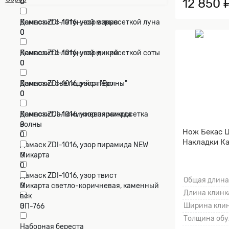
12 850 
0
0
Дамаск ZDI-1016, узор взрыв
Композит с латунной микросеткой луна
0
0
Дамаск ZDI-1016, узор дикий
Композит с латунной микросеткой соты
0
0
Дамаск ZDI-1016, узор перо
Композит светящийся "Волны"
0
0
Дамаск ZDI-1016, узор пирамида
Композит, алюминиевая микросетка
0
волны
Нож Бекас Ц
0
Накладки Ка
Дамаск ZDI-1016, узор пирамида NEW
0
Микарта
0
Дамаск ZDI-1016, узор твист
Общая длина
0
Микарта светло-коричневая, каменный
Длина клинка
век
Ширина клин
ЭП-766
0
0
Толщина обу
Наборная береста