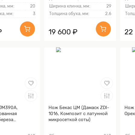
ка, мм:
20
Ширина клинка, мм:
29
Шири
ха, мм:
3
Толщина обуха, мм:
2.6
Толщ
₽
19 600 ₽
22
(JM390A,
Нож Бекас ЦМ (Дамаск ZDI-
Нож 
ованная
1016, Композит с латунной
Орех
береза
микросеткой соты)
 Латунь,
ная обработка