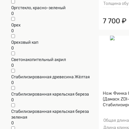
Толщина обу
Оргстекло, красно-зеленый
0
7 700 ₽
Орех
0
Ореховый кап
0
Светонакопительный акрил
0
Стабилизированная древесина Жёлтая
0
Нож Финка 
Стабилизированная карельская береза
(Дамаск ZDI-
0
Стабилизир
Мокумэ-ганэ
Стабилизированная карельская береза
зеленая
Общая длина
0
Длина клинка