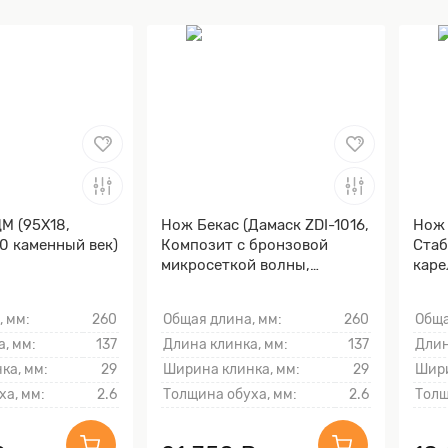
М (95Х18,
Нож Бекас (Дамаск ZDI-1016,
Нож 
0 каменный век)
Композит с бронзовой
Стаб
микросеткой волны,
каре
Мокумэ-ганэ)
Моку
, мм:
260
Общая длина, мм:
260
Обща
, мм:
137
Длина клинка, мм:
137
Длин
ка, мм:
29
Ширина клинка, мм:
29
Шири
ха, мм:
2.6
Толщина обуха, мм:
2.6
Толщ