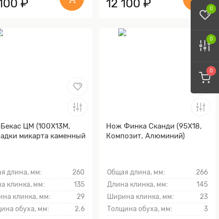
100 ₽
12 100 ₽
0
0
0
Бекас ЦМ (100Х13М,
Нож Финка Сканди (95Х18,
адки микарта каменный
Композит, Алюминий)
я длина, мм:
260
Общая длина, мм:
266
а клинка, мм:
135
Длина клинка, мм:
145
на клинка, мм:
29
Ширина клинка, мм:
23
ина обуха, мм:
2.6
Толщина обуха, мм:
3