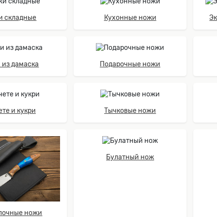
и складные
Кухонные ножи
Э
 из дамаска
Подарочные ножи
те и кукри
Тычковые ножи
Булатный нож
лочные ножи