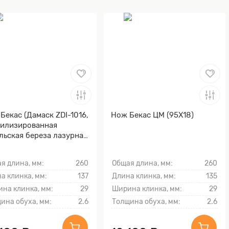
Бекас (Дамаск ZDI-1016,
Нож Бекас ЦМ (95Х18)
илизированная
льская береза лазурная,
мэ-ганэ)
я длина, мм:
260
Общая длина, мм:
260
а клинка, мм:
137
Длина клинка, мм:
135
на клинка, мм:
29
Ширина клинка, мм:
29
ина обуха, мм:
2.6
Толщина обуха, мм:
2.6