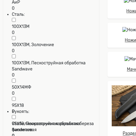
АиР
0
Нож
Сталь:
100Х13М
0
Ножи
100Х13М, Золочение
0
100Х13М, Пескоструйная обработка
Sandwave
Маче
0
50Х14МФ
0
95Х18
0
Рукоять:
95Х18, Пескоструйная обработка
Cтабилизированная карельская береза
Sandwave
фиолетовая
Разде
0
0