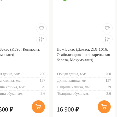
Бекас (K390, Композит,
Нож Бекас (Дамаск ZDI-1016,
мэ-ганэ)
Стабилизированная карельская
береза, Мокумэ-ганэ)
я длина, мм:
260
Общая длина, мм:
260
а клинка, мм:
137
Длина клинка, мм:
137
на клинка, мм:
29
Ширина клинка, мм:
29
ина обуха, мм:
2.6
Толщина обуха, мм:
2.6
500 ₽
16 900 ₽