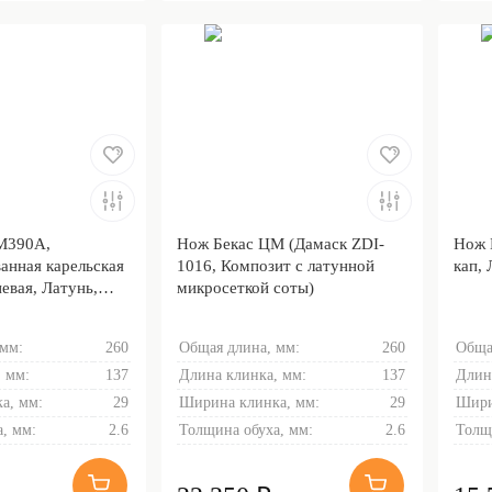
JM390A,
Нож Бекас ЦМ (Дамаск ZDI-
Нож 
анная карельская
1016, Композит с латунной
кап, 
евая, Латунь,
микросеткой соты)
я обработка
 мм:
260
Общая длина, мм:
260
Обща
 мм:
137
Длина клинка, мм:
137
Длин
а, мм:
29
Ширина клинка, мм:
29
Шири
, мм:
2.6
Толщина обуха, мм:
2.6
Толщ