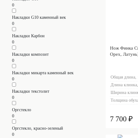
0
Накладки G10 каменный век
0
Накладки Карбон
0
Нож Финка С
Орех, Латунь
Накладки композит
0
Накладки микарта каменный век
Общая длина,
0
Длина клинка,
Накладки текстолит
Ширина клинк
0
Толщина обуха
Оргстекло
0
7 700 ₽
Оргстекло, красно-зеленый
0