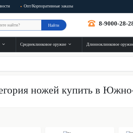
вости
Опт/Корпоративные заказы
8-9000-28-2
Найти
и
Среднеклинковое оружие
Длинноклинковое оружи
егория ножей купить в Южно