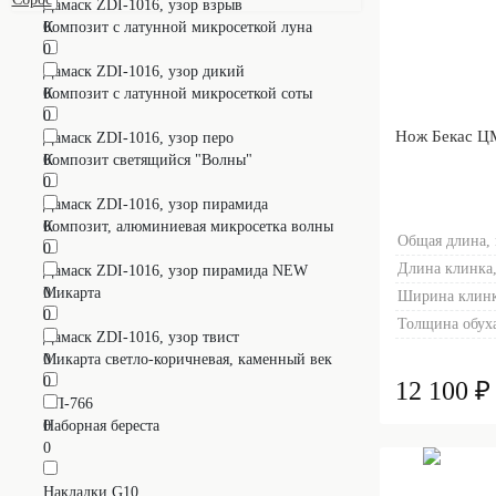
Дамаск ZDI-1016, узор взрыв
0
Композит с латунной микросеткой луна
0
Дамаск ZDI-1016, узор дикий
0
Композит с латунной микросеткой соты
0
Нож Бекас Ц
Дамаск ZDI-1016, узор перо
0
Композит светящийся "Волны"
0
Дамаск ZDI-1016, узор пирамида
0
Композит, алюминиевая микросетка волны
Общая длина,
0
Длина клинка,
Дамаск ZDI-1016, узор пирамида NEW
0
Микарта
Ширина клинк
0
Толщина обуха
Дамаск ZDI-1016, узор твист
0
Микарта светло-коричневая, каменный век
0
12 100 ₽
ЭП-766
0
Наборная береста
0
Накладки G10