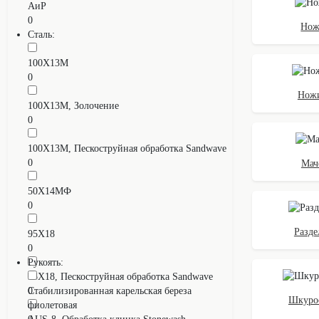
АиР
0
Нож
Сталь:
100Х13М
0
Ножи
100Х13М, Золочение
0
100Х13М, Пескоструйная обработка Sandwave
0
Мач
50Х14МФ
0
Разд
95Х18
0
Рукоять:
95Х18, Пескоструйная обработка Sandwave
0
Cтабилизированная карельская береза
Шкуро
фиолетовая