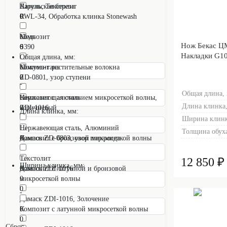
Карельская береза
Латунь, Текстолит
RWL-34, Обработка клинка Stonewash
0
0
0
Композит
Медь
Нож Бекас Ц
S390
0
0
Накладки G10
0
Общая длина, мм:
Композит растительные волокна
Мокумэ-ганэ
ZD-0801, узор ступени
0
0
-
0
Общая длина,
Композит с алюминием микросеткой волны,
Нержавеющая сталь
Длина клинка,
ZDI-1016
коричневый
0
Длина клинка, мм:
0
0
Ширина клинк
Нержавеющая сталь, Алюминий
Толщина обуха
Дамаск ZD-0803, узор пирамида
Композит с бронзовой микросеткой волны
0
-
0
0
Текстолит
12 850 ₽
Ширина клинка, мм:
Дамаск ZDI-1016
Композит с латунной и бронзовой
0
0
микросеткой волны
0
-
Дамаск ZDI-1016, Золочение
0
Композит с латунной микросеткой волны
0
Сброс