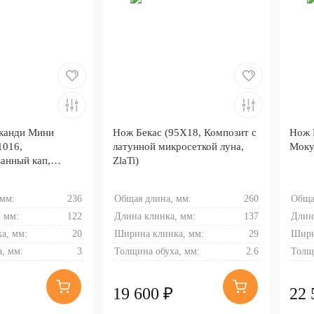
канди Мини
Нож Бекас (95Х18, Композит с
Нож 
1016,
латунной микросеткой луна,
Моку
анный кап,
ZlaTi)
 мм:
236
Общая длина, мм:
260
Обща
 мм:
122
Длина клинка, мм:
137
Длин
а, мм:
20
Ширина клинка, мм:
29
Шири
, мм:
3
Толщина обуха, мм:
2.6
Толщ
19 600 ₽
22 