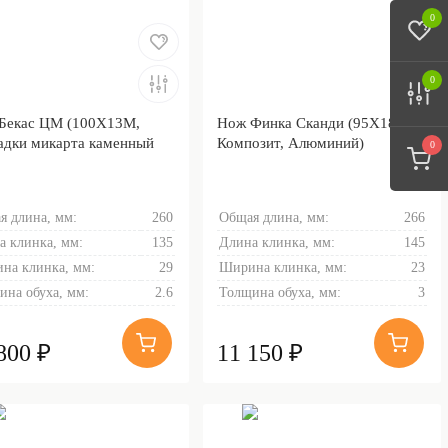
0
0
Бекас ЦМ (100Х13М,
Нож Финка Сканди (95Х18,
адки микарта каменный
Композит, Алюминий)
0
я длина, мм:
260
Общая длина, мм:
266
а клинка, мм:
135
Длина клинка, мм:
145
на клинка, мм:
29
Ширина клинка, мм:
23
ина обуха, мм:
2.6
Толщина обуха, мм:
3
800 ₽
11 150 ₽