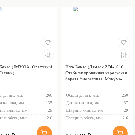
Бекас (JM390A, Ореховый
Нож Бекас (Дамаск ZDI-1016,
Латунь)
Cтабилизированная карельская
береза фиолетовая, Мокумэ-
ганэ)
я длина, мм:
260
Общая длина, мм:
260
а клинка, мм:
135
Длина клинка, мм:
137
на клинка, мм:
29
Ширина клинка, мм:
29
ина обуха, мм:
2.6
Толщина обуха, мм:
2.6