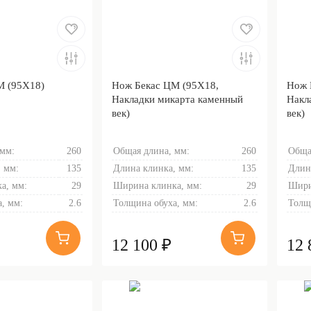
М (95Х18)
Нож Бекас ЦМ (95Х18,
Нож 
Накладки микарта каменный
Накл
век)
век)
 мм:
260
Общая длина, мм:
260
Обща
 мм:
135
Длина клинка, мм:
135
Длин
а, мм:
29
Ширина клинка, мм:
29
Шири
, мм:
2.6
Толщина обуха, мм:
2.6
Толщ
12 100 ₽
12 