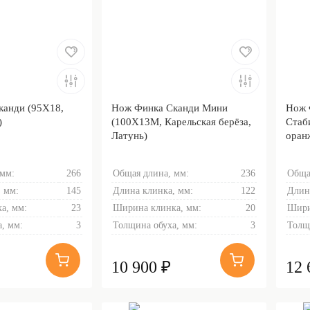
канди (95Х18,
Нож Финка Сканди Мини
Нож 
)
(100Х13М, Карельская берёза,
Стаб
Латунь)
оран
 мм:
266
Общая длина, мм:
236
Обща
 мм:
145
Длина клинка, мм:
122
Длин
а, мм:
23
Ширина клинка, мм:
20
Шири
, мм:
3
Толщина обуха, мм:
3
Толщ
10 900 ₽
12 