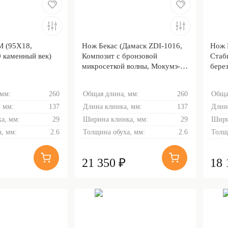
М (95Х18,
Нож Бекас (Дамаск ZDI-1016,
Нож 
 каменный век)
Композит с бронзовой
Стаб
микросеткой волны, Мокумэ-
берез
ганэ)
 мм:
260
Общая длина, мм:
260
Обща
 мм:
137
Длина клинка, мм:
137
Длин
а, мм:
29
Ширина клинка, мм:
29
Шири
, мм:
2.6
Толщина обуха, мм:
2.6
Толщ
21 350 ₽
18 