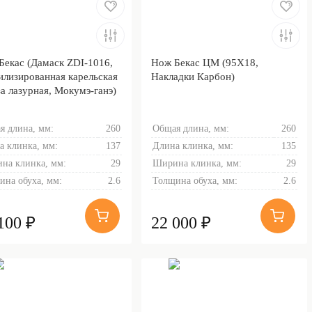
Бекас (Дамаск ZDI-1016,
Нож Бекас ЦМ (95Х18,
илизированная карельская
Накладки Карбон)
а лазурная, Мокумэ-ганэ)
я длина, мм:
260
Общая длина, мм:
260
а клинка, мм:
137
Длина клинка, мм:
135
на клинка, мм:
29
Ширина клинка, мм:
29
ина обуха, мм:
2.6
Толщина обуха, мм:
2.6
100 ₽
22 000 ₽