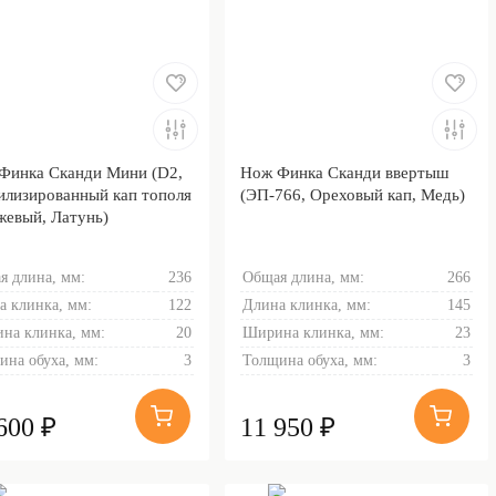
Финка Сканди Мини (D2,
Нож Финка Сканди ввертыш
илизированный кап тополя
(ЭП-766, Ореховый кап, Медь)
жевый, Латунь)
я длина, мм:
236
Общая длина, мм:
266
а клинка, мм:
122
Длина клинка, мм:
145
на клинка, мм:
20
Ширина клинка, мм:
23
ина обуха, мм:
3
Толщина обуха, мм:
3
600 ₽
11 950 ₽