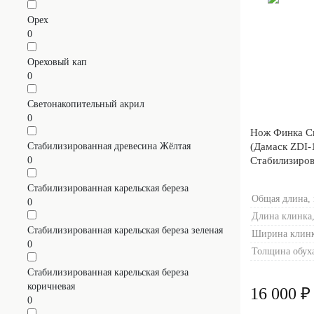
Орех
0
Ореховый кап
0
Светонакопительный акрил
0
Нож Финка С
Стабилизированная древесина Жёлтая
(Дамаск ZDI-
0
Стабилизиров
Мокумэ-ганэ)
Стабилизированная карельская береза
Общая длина,
0
Длина клинка,
Стабилизированная карельская береза зеленая
Ширина клинк
0
Толщина обуха
Стабилизированная карельская береза
коричневая
16 000 ₽
0