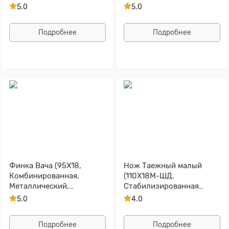
Золочение рисунка на
5.0
5.0
клинке)
Подробнее
Подробнее
Финка Вача (95Х18,
Нож Таежный малый
Комбинированная,
(110Х18М-ШД,
Металлический,
Стабилизированная
Текстолит)
карельская береза,
5.0
4.0
Алюминий)
Подробнее
Подробнее