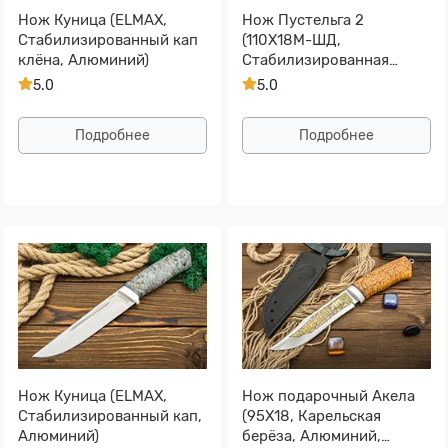
Нож Куница (ELMAX,
Нож Пустельга 2
Стабилизированный кап
(110Х18М-ШД,
клёна, Алюминий)
Стабилизированная
карельская береза,
5.0
5.0
Алюминий)
Подробнее
Подробнее
Нож Куница (ELMAX,
Нож подарочный Акела
Стабилизированный кап,
(95Х18, Карельская
Алюминий)
берёза, Алюминий,