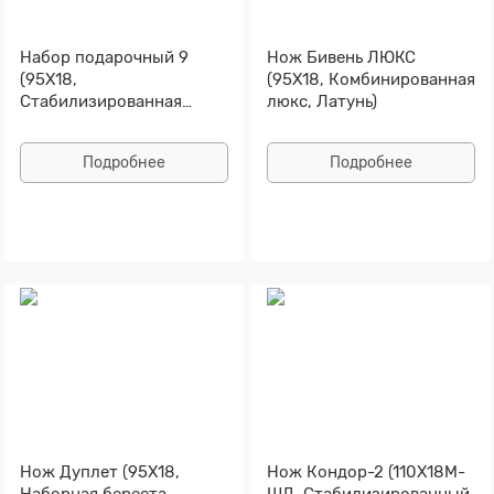
Набор подарочный 9
Нож Бивень ЛЮКС
(95Х18,
(95Х18, Комбинированная
Стабилизированная
люкс, Латунь)
карельская береза,
Алюминий, Золочение
Подробнее
Подробнее
рисунка на клинке)
Нож Дуплет (95Х18,
Нож Кондор-2 (110Х18М-
Наборная береста,
ШД, Стабилизированный