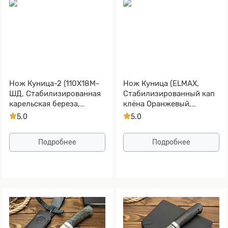
Нож Куница-2 (110Х18М-
Нож Куница (ELMAX,
ШД, Стабилизированная
Стабилизированный кап
карельская береза,
клёна Оранжевый,
Алюминий)
Алюминий)
5.0
5.0
Подробнее
Подробнее