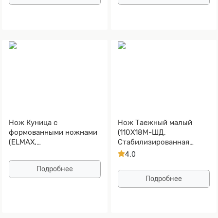
Нож Куница с
Нож Таежный малый
формованными ножнами
(110Х18М-ШД,
(ELMAX,
Стабилизированная
Стабилизированная
карельская береза
4.0
древесина, Алюминий)
зеленая, Алюминий)
Подробнее
Подробнее