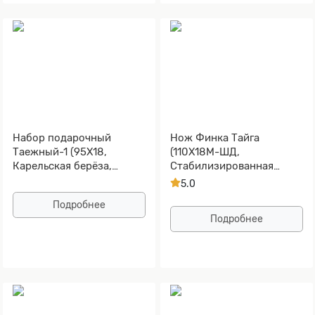
Набор подарочный
Нож Финка Тайга
Таежный-1 (95Х18,
(110Х18М-ШД,
Карельская берёза,
Стабилизированная
Алюминий, Золочение
древесина, Алюминий)
5.0
рисунка на клинке)
Подробнее
Подробнее