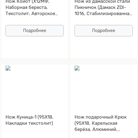
Нож Койот (Х12МФ,
Нож из дамасской стали
Наборная береста,
Пикничок (Дамаск ZDI-
Текстолит, Авторское
1016, Стабилизированная
травление)
карельская береза синяя,
Алюминий)
Подробнее
Подробнее
Нож Куница-1 (95Х18,
Нож подарочный Крюк
Накладки текстолит)
(95Х18, Карельская
берёза, Алюминий,
Золочение рисунка на