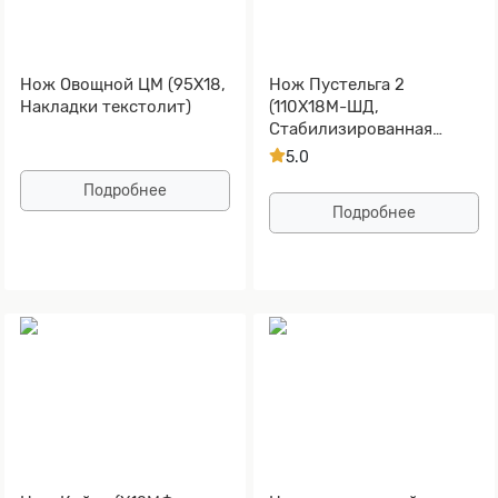
Нож Овощной ЦМ (95Х18,
Нож Пустельга 2
Накладки текстолит)
(110Х18М-ШД,
Стабилизированная
карельская береза синяя,
5.0
Алюминий)
Подробнее
Подробнее