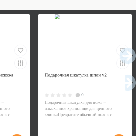
искожа
Подарочная шкатулка шпон v2
0
 –
Подарочная шкатулка для ножа –
нного
изысканное хранилище для ценного
 в с...
клинкаПревратите обычный нож в с...