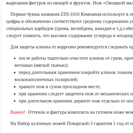
вырезания фигурок из овощей и фруктов. Нож «Овощной малы
Первые буквы названия ZDI-1016 Компания использует в о
цифры в обозначении соответствуют среднему содержанию у
специальных карбидов (хрома, молибдена, ванадия и т.д.) об
следует помнить, что высокое содержание углерода и неодно
Для защиты клинка от коррозии рекомендуется следовать п
после работы тщательно очистите клинок от грязи, пр
ветошью (мягкой тканью);
перед длительным хранением покройте клинок тонким с
восконаполненных полиролей;
храните нож в сухом прохладном месте;
при хранении следует защитить нож от механических 
при длительном хранении держите нож отдельно от но
Важно!
Оттенок и фактура композита на готовом ноже може
На Набор кухонных ножей Поварской-3 гарантия 1 год от 