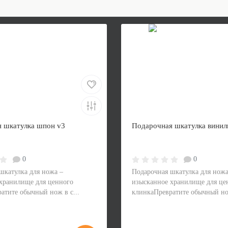
 шкатулка шпон v3
Подарочная шкатулка винил
0
0
шкатулка для ножа –
Подарочная шкатулка для ножа
хранилище для ценного
изысканное хранилище для це
атите обычный нож в с...
клинкаПревратите обычный нож