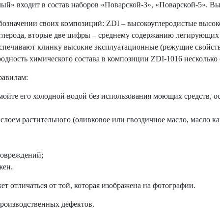
й» входит в состав наборов «Поварской-3», «Поварской-5». Вып
бозначении своих композиций: ZDI – высокоуглеродистые высо
глерода, вторые две цифры – среднему содержанию легирующих 
еспечивают клинку высокие эксплуатационные (режущие свойства,
родность химического состава в композиции ZDI-1016 несколько
равилам:
омойте его холодной водой без использования моющих средств, 
лоем растительного (оливковое или гвоздичное масло, масло ка
повреждений;
жен.
т отличаться от той, которая изображена на фотографии.
производственных дефектов.