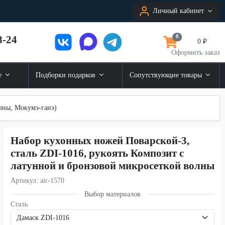
Личный кабинет
8-24
0
0 ₽
Оформить заказ
е
Подборки подарков
Сопутствующие товары
лны, Мокумэ-ганэ)
Набор кухонных ножей Поварской-3,
сталь ZDI-1016, рукоять Композит с
латунной и бронзовой микросеткой волны
Артикул: air-1570
Выбор материалов
Сталь