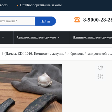
вости
Опт/Корпоративные заказы
8-9000-28-2
Найти
и
Среднеклинковое оружие
Длинноклинковое оружи
-3 (Дамаск ZDI-1016, Композит с латунной и бронзовой микросеткой во