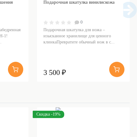
ошения
Подарочная шкатулка винилискожа
0
набедренная
Подарочная шкатулка для ножа –
Н-1!
изысканное хранилище для ценного
.
клинкаПревратите обычный нож в с...
3 500 ₽
Скидка -19%