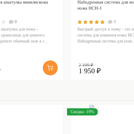
я шкатулка винилискожа
Набедренная система для н
ножа НСН-1
0
3
 шкатулка для ножа –
Быстрый доступ к ножу - это 
 хранилище для ценного
система для ношения ножа НС
ратите обычный нож в с...
Набедренная система для нош..
2 100 ₽
₽
1 950 ₽
Скидка -19%