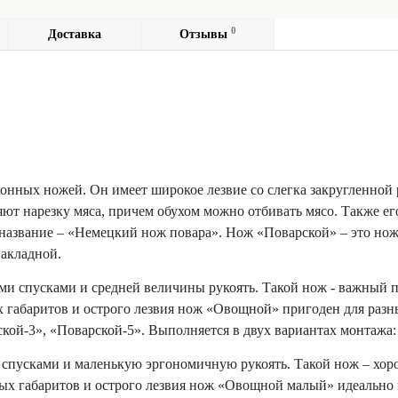
0
Доставка
Отзывы
нных ножей. Он имеет широкое лезвие со слегка закругленной 
ют нарезку мяса, причем обухом можно отбивать мясо. Также 
о название – «Немецкий нож повара». Нож «Поварской» – это но
накладной.
 спусками и средней величины рукоять. Такой нож - важный пре
х габаритов и острого лезвия нож «Овощной» пригоден для разн
кой-3», «Поварской-5». Выполняется в двух вариантах монтажа:
пусками и маленькую эргономичную рукоять. Такой нож – хоро
ных габаритов и острого лезвия нож «Овощной малый» идеально