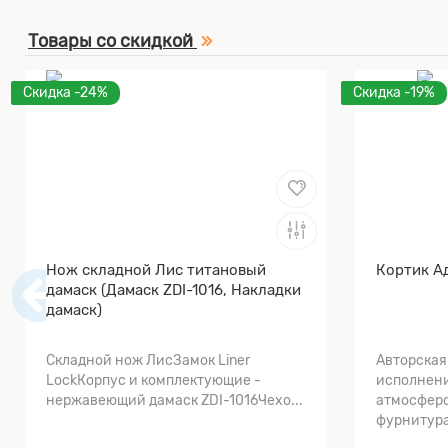
Товары со скидкой
Скидка -24%
Скидка -19%
Нож складной Лис титановый
Кортик А
дамаск (Дамаск ZDI-1016, Накладки
дамаск)
Складной нож ЛисЗамок Liner
Авторская
LockКорпус и комплектующие -
исполнени
нержавеющий дамаск ZDI-1016Чехо...
атмосферо
фурнитура