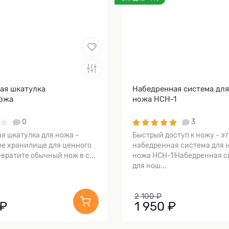
ая шкатулка
Набедренная система дл
ожа
ножа НСН-1
0
3
я шкатулка для ножа –
Быстрый доступ к ножу - эт
е хранилище для ценного
набедренная система для 
вратите обычный нож в с...
ножа НСН-1!Набедренная с
для нош...
2 100 ₽
 ₽
1 950 ₽