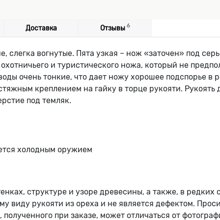
6
Доставка
Отзывы
, слегка вогнутые. Пята узкая – нож «заточен» под сер
я охотничьего и туристического ножа, который не предпо
воды очень тонкие, что дает ножу хорошее подспорье в р
тяжным креплением на гайку в торце рукояти. Рукоять д
рстие под темляк.
яется холодным оружием
тенках, структуре и узоре древесины, а также, в редких
у виду рукояти из ореха и не является дефектом. Проси
полученного при заказе, может отличаться от фотограф