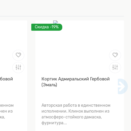
Скидка -19%
рбовой
Кортик Адмиральский Гербовой
(Эмаль)
твенном
Авторская работа в единственном
нен из
исполнении. Клинок выполнен из
ка,
атмосферо-стойкого дамаска,
фурнитура...