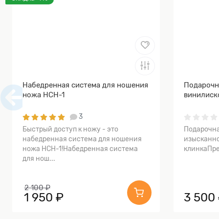
Набедренная система для ношения
Подарочн
ножа НСН-1
винилиск
3
Быстрый доступ к ножу - это
Подарочна
набедренная система для ношения
изысканно
ножа НСН-1!Набедренная система
клинкаПре
для нош...
2 100 ₽
1 950 ₽
3 500