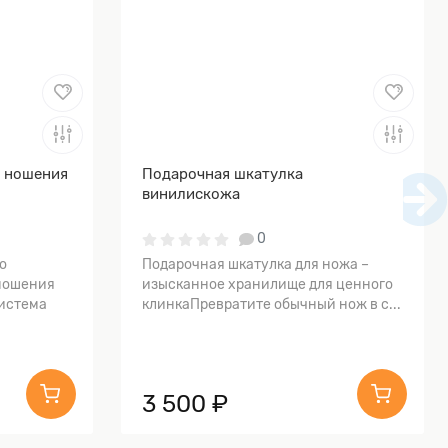
я ношения
Подарочная шкатулка
винилискожа
0
о
Подарочная шкатулка для ножа –
ношения
изысканное хранилище для ценного
истема
клинкаПревратите обычный нож в с...
3 500 ₽