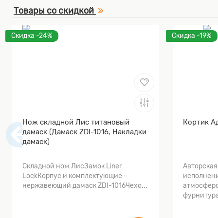
Товары со скидкой
Скидка -24%
Скидка -19%
Нож складной Лис титановый
Кортик А
дамаск (Дамаск ZDI-1016, Накладки
дамаск)
Складной нож ЛисЗамок Liner
Авторская
LockКорпус и комплектующие -
исполнени
нержавеющий дамаск ZDI-1016Чехо...
атмосферо
фурнитура