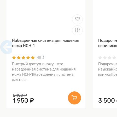
Набедренная система для ношения
Подарочн
ножа НСН-1
винилиск
3
Быстрый доступ к ножу - это
Подарочна
набедренная система для ношения
изысканно
ножа НСН-1!Набедренная система
клинкаПре
для нош...
2 100 ₽
1 950 ₽
3 500