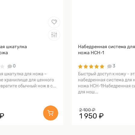
ая шкатулка
Набедренная система дл
ожа
ножа НСН-1
0
3
я шкатулка для ножа –
Быстрый доступ к ножу - эт
е хранилище для ценного
набедренная система для 
вратите обычный нож в с...
ножа НСН-1!Набедренная с
для нош...
2 100 ₽
 ₽
1 950 ₽