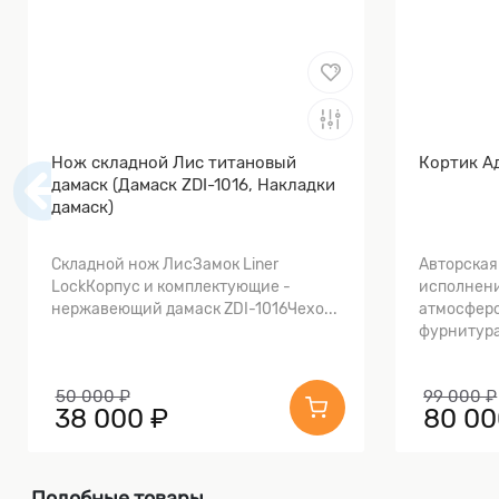
Нож складной Лис титановый
Кортик А
дамаск (Дамаск ZDI-1016, Накладки
дамаск)
Складной нож ЛисЗамок Liner
Авторская
LockКорпус и комплектующие -
исполнени
нержавеющий дамаск ZDI-1016Чехо...
атмосферо
фурнитура
50 000 ₽
99 000 ₽
38 000 ₽
80 00
Подобные товары