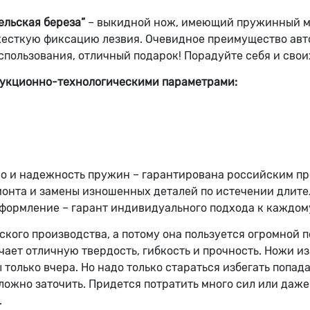
льская береза”
– выкидной нож, имеющий пружинный ме
есткую фиксацию лезвия. Очевидное преимущество авто
пользования, отличный подарок! Порадуйте себя и свои
укционно-технологическими параметрами:
тво и надежность пружин – гарантирована российским п
онта и замены изношенных деталей по истечении длите
оформление – гарант индивидуального подхода к каждо
йского производства, а потому она пользуется огромной
ет отличную твердость, гибкость и прочность. Ножи из 
 только вчера. Но надо только стараться избегать попад
ложно заточить. Придется потратить много сил или даж
.