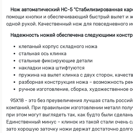
Нож автоматический НС-5 “Стабилизированная каре
помощи кнопки и обеспечивающий быстрый вылет и ж
одной рукой. Качественный нож для повседневного ис
Надежность ножей обеспечена следующими констр
клепаный корпус складного ножа
стальная ось клинка
стальные фиксирующие детали
накладки ножа штифтуются
пружина на вылет клинка с двух сторон, качес
разборная конструкция ножа – возможность рем
ручное изготовление, сборка, художественное 
95Х18 - это без преувеличения лучшая сталь росси
компаний. При правильном изготовлении металл получа
при этом могут выглядеть так, как будто были сделаны
Единственный минус – клинок из такой стали очень с
зато хорошую заточку ножи держат достаточно долго