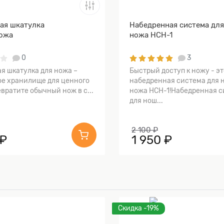
ая шкатулка
Набедренная система дл
ожа
ножа НСН-1
0
3
я шкатулка для ножа –
Быстрый доступ к ножу - эт
е хранилище для ценного
набедренная система для 
вратите обычный нож в с...
ножа НСН-1!Набедренная с
для нош...
2 100 ₽
 ₽
1 950 ₽
Скидка -19%