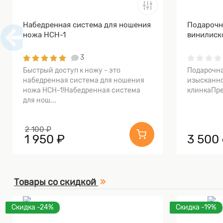
Набедренная система для ношения
Подарочн
ножа НСН-1
винилиск
3
Быстрый доступ к ножу - это
Подарочна
набедренная система для ношения
изысканно
ножа НСН-1!Набедренная система
клинкаПре
для нош...
2 100 ₽
1 950 ₽
3 500
Товары со скидкой
Скидка -24%
Скидка -19%