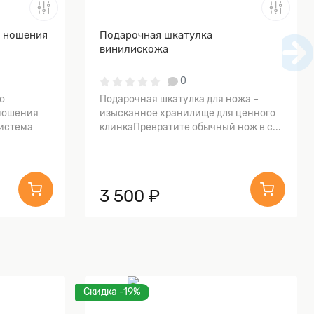
я ношения
Подарочная шкатулка
винилискожа
0
о
Подарочная шкатулка для ножа –
ношения
изысканное хранилище для ценного
истема
клинкаПревратите обычный нож в с...
3 500 ₽
Скидка -19%