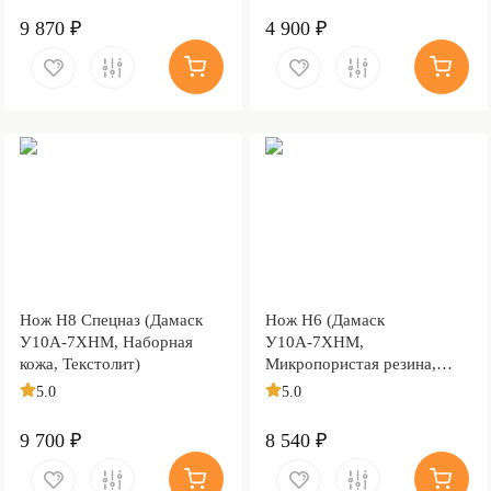
9 870 ₽
4 900 ₽
Нож Н8 Спецназ (Дамаск
Нож Н6 (Дамаск
У10А-7ХНМ, Наборная
У10А-7ХНМ,
кожа, Текстолит)
Микропористая резина,
Алюминий)
5.0
5.0
9 700 ₽
8 540 ₽