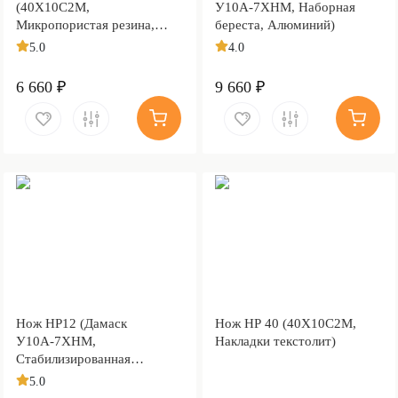
(40Х10С2М,
У10А-7ХНМ, Наборная
Микропористая резина,
береста, Алюминий)
Алюминий)
5.0
4.0
6 660 ₽
9 660 ₽
Нож НР12 (Дамаск
Нож НР 40 (40Х10С2М,
У10А-7ХНМ,
Накладки текстолит)
Стабилизированная
карельская береза,
5.0
Алюминий)