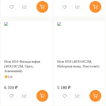
Нож Н10 Филадельфия
Нож Н59 (40Х10С2М,
(40Х10С2М, Орех,
Наборная кожа, Текстолит)
Алюминий)
5.0
6 310 ₽
5 180 ₽