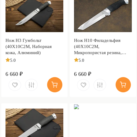
Нож Н3 Гумбольт
Нож Н10 Филадельфия
(40Х10С2М, Наборная
(40Х10С2М,
кожа, Алюминий)
Микропористая резина,
Алюминий)
5.0
5.0
6 660 ₽
6 660 ₽