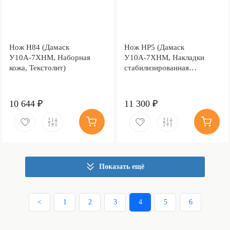
Нож Н84 (Дамаск
Нож НР5 (Дамаск
У10А-7ХНМ, Наборная
У10А-7ХНМ, Накладки
кожа, Текстолит)
стабилизированная
карельская береза)
10 644 ₽
11 300 ₽
Показать ещё
<
1
2
3
4
5
6