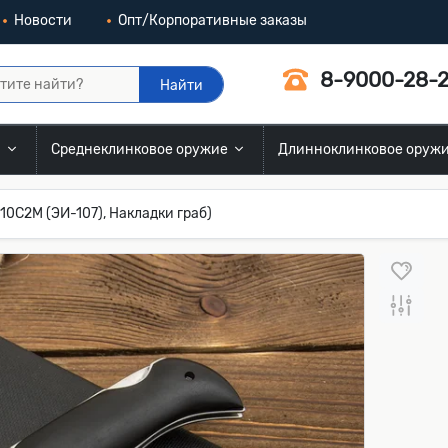
Новости
Опт/Корпоративные заказы
8-9000-28-2
Найти
и
Среднеклинковое оружие
Длинноклинковое оруж
0С2М (ЭИ-107), Накладки граб)