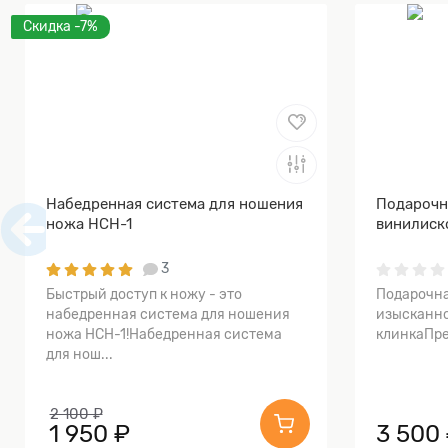
Скидка -7%
Набедренная система для ношения
Подарочн
ножа НСН-1
винилиск
3
Быстрый доступ к ножу - это
Подарочна
набедренная система для ношения
изысканно
ножа НСН-1!Набедренная система
клинкаПре
для нош...
2 100 ₽
1 950 ₽
3 500