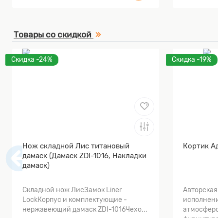
Товары со скидкой
Скидка -24%
Скидка -19%
Нож складной Лис титановый
Кортик А
дамаск (Дамаск ZDI-1016, Накладки
дамаск)
Складной нож ЛисЗамок Liner
Авторская
LockКорпус и комплектующие -
исполнени
нержавеющий дамаск ZDI-1016Чехо...
атмосферо