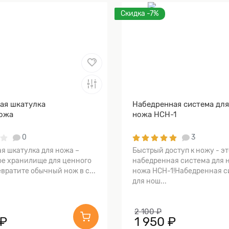
Скидка -7%
ая шкатулка
Набедренная система дл
ожа
ножа НСН-1
0
3
я шкатулка для ножа –
Быстрый доступ к ножу - эт
е хранилище для ценного
набедренная система для 
вратите обычный нож в с...
ножа НСН-1!Набедренная с
для нош...
2 100 ₽
 ₽
1 950 ₽