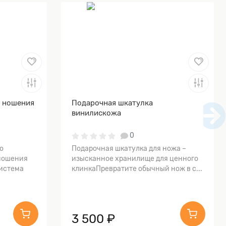
я ношения
Подарочная шкатулка
винилискожа
0
о
Подарочная шкатулка для ножа –
ношения
изысканное хранилище для ценного
истема
клинкаПревратите обычный нож в с...
3 500 ₽