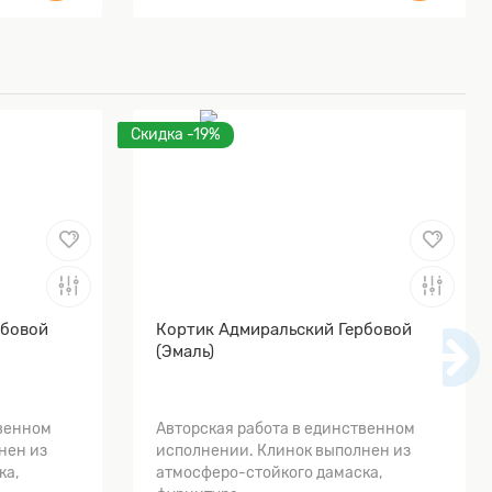
Скидка -19%
рбовой
Кортик Адмиральский Гербовой
(Эмаль)
твенном
Авторская работа в единственном
нен из
исполнении. Клинок выполнен из
ка,
атмосферо-стойкого дамаска,